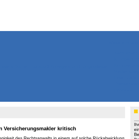
Weitere Inhalte
Nachrichten
Kurzmeldun
Kommentar
ssiers
Bücher
Extrablatt
Anzeigenmarkt
Originaltexte
Medienspieg
Leserbriefe
Themenspez
Podcasts
Ih
 Versicherungsmakler kritisch
ei
Be
ngigkeit des Rechtsanwalts in einem auf solche Rückabwicklung