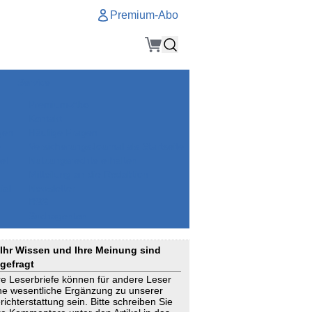
Premium-Abo
Service
Premium-Abo
Kontakt
gen
Häufige Fragen
e
VersicherungsJournal als Startseite
el
Nutzungsrechte erhalten
Mitteilung an die Redaktion
ial
Newsletter
RSS
Suchagenten
Ihr Wissen und Ihre Meinung sind
gefragt
re Leserbriefe können für andere Leser
ne wesentliche Ergänzung zu unserer
richterstattung sein. Bitte schreiben Sie