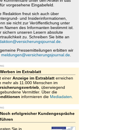
re Kommentare unter den Artikel in das
für vorgesehene Eingabefeld.
e Redaktion freut sich auch über
ntergrund- und Insiderinformationen,
nn sie nicht zur Veröffentlichung unter
m Namen des Informanten bestimmt ist.
r sichern unseren Lesern absolute
rtraulichkeit zu. Schreiben Sie bitte an
daktion@versicherungsjournal.de
.
lgemeine Pressemitteilungen erbitten wir
n
meldungen@versicherungsjournal.de
.
UNG
Werben im Extrablatt
t einer
Anzeige im Extrablatt
erreichen
e mehr als 11.000 Menschen im
rsicherungsvertrieb
, überwiegend
gebundene Vermittler. Über die
nditionen
informieren die
Mediadaten
.
UNG
Noch erfolgreicher Kundengespräche
führen
raten Sie in