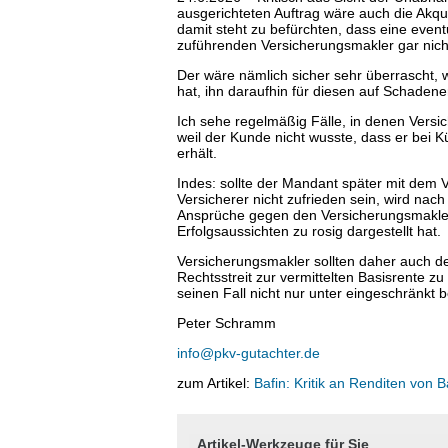
ausgerichteten Auftrag wäre auch die Akq
damit steht zu befürchten, dass eine eve
zuführenden Versicherungsmakler gar nicht
Der wäre nämlich sicher sehr überrascht, 
hat, ihn daraufhin für diesen auf Schadener
Ich sehe regelmäßig Fälle, in denen Versi
weil der Kunde nicht wusste, dass er bei 
erhält.
Indes: sollte der Mandant später mit dem 
Versicherer nicht zufrieden sein, wird na
Ansprüche gegen den Versicherungsmakler
Erfolgsaussichten zu rosig dargestellt hat.
Versicherungsmakler sollten daher auch de
Rechtsstreit zur vermittelten Basisrente z
seinen Fall nicht nur unter eingeschränkt
Peter Schramm
info@pkv-gutachter.de
zum Artikel:
Bafin: Kritik an Renditen von B
Artikel-Werkzeuge für Sie