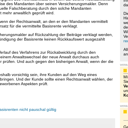
Ih
uise des Mandanten über seinen Versicherungsmakler. Denn
da
ntuelle Falschberatung durch den solche Mandanten
 mehr anwaltlich geprüft wird.
Di
Hi
wenn der Rechtsanwalt, an den er den Mandanten vermittelt
we
satz für die vermittelte Basisrente verklagt.
de
Wi
cherungsmakler auf Rückzahlung der Beiträge verklagt werden,
Ve
Kündigung der Basisrente keinen Rückkaufswert ausgezahlt
re
Al
Verlauf des Verfahrens zur Rückabwicklung durch den
a
ch einem Anwaltswechsel der neue Anwalt durchaus auch
 prüfen. Und auch gegen den bisherigen Anwalt, wenn der die
WERB
shalb vorsichtig sein, ihre Kunden auf den Weg eines
Mi
u bringen. Und der Kunde sollte einen Rechtsanwalt wählen, der
Si
 beworbenen Aspekten prüft.
Ve
un
Ko
WERB
asisrenten nicht pauschal gültig
Ge