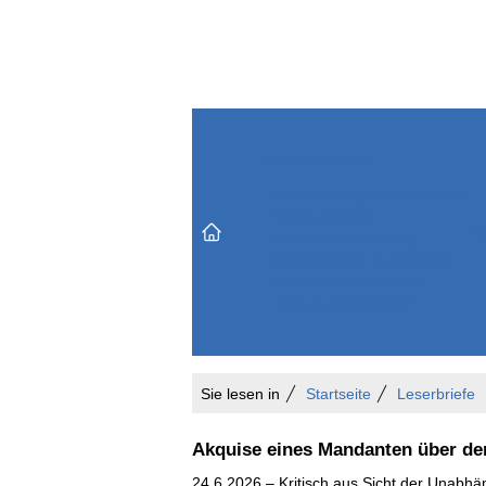
Themenbereiche
Versicherungen & Finanzen
Markt & Politik
Do
Vertrieb & Marketing
Unternehmen & Personen
Karriere & Mitarbeiter
Büro & Organisation
Sie lesen in
Startseite
Leserbriefe
Akquise eines Mandanten über den
24.6.2026 – Kritisch aus Sicht der Unabhä