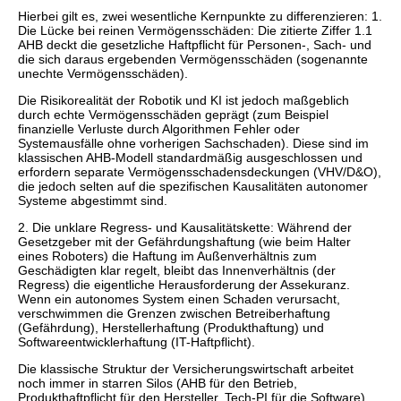
Hierbei gilt es, zwei wesentliche Kernpunkte zu differenzieren: 1.
Die Lücke bei reinen Vermögensschäden: Die zitierte Ziffer 1.1
AHB deckt die gesetzliche Haftpflicht für Personen-, Sach- und
die sich daraus ergebenden Vermögensschäden (sogenannte
unechte Vermögensschäden).
Die Risikorealität der Robotik und KI ist jedoch maßgeblich
durch echte Vermögensschäden geprägt (zum Beispiel
finanzielle Verluste durch Algorithmen Fehler oder
Systemausfälle ohne vorherigen Sachschaden). Diese sind im
klassischen AHB-Modell standardmäßig ausgeschlossen und
erfordern separate Vermögensschadensdeckungen (VHV/D&O),
die jedoch selten auf die spezifischen Kausalitäten autonomer
Systeme abgestimmt sind.
2. Die unklare Regress- und Kausalitätskette: Während der
Gesetzgeber mit der Gefährdungshaftung (wie beim Halter
eines Roboters) die Haftung im Außenverhältnis zum
Geschädigten klar regelt, bleibt das Innenverhältnis (der
Regress) die eigentliche Herausforderung der Assekuranz.
Wenn ein autonomes System einen Schaden verursacht,
verschwimmen die Grenzen zwischen Betreiberhaftung
(Gefährdung), Herstellerhaftung (Produkthaftung) und
Softwareentwicklerhaftung (IT-Haftpflicht).
Die klassische Struktur der Versicherungswirtschaft arbeitet
noch immer in starren Silos (AHB für den Betrieb,
Produkthaftpflicht für den Hersteller, Tech-PI für die Software).