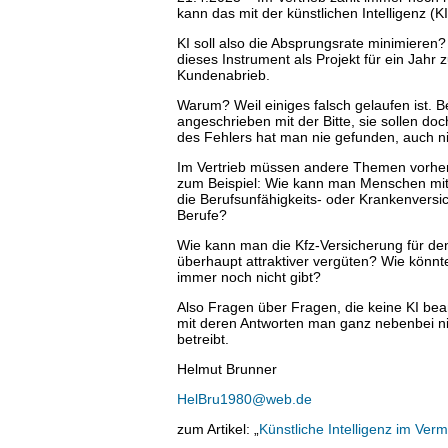
kann das mit der künstlichen Intelligenz (KI
KI soll also die Absprungsrate minimieren?
dieses Instrument als Projekt für ein Jah
Kundenabrieb.
Warum? Weil einiges falsch gelaufen ist. 
angeschrieben mit der Bitte, sie sollen do
des Fehlers hat man nie gefunden, auch n
Im Vertrieb müssen andere Themen vorherr
zum Beispiel: Wie kann man Menschen mit
die Berufsunfähigkeits- oder Krankenvers
Berufe?
Wie kann man die Kfz-Versicherung für den
überhaupt attraktiver vergüten? Wie könnt
immer noch nicht gibt?
Also Fragen über Fragen, die keine KI be
mit deren Antworten man ganz nebenbei n
betreibt.
Helmut Brunner
HelBru1980@web.de
zum Artikel: „
Künstliche Intelligenz im Verm