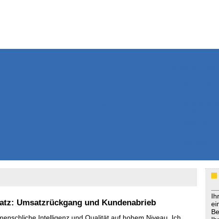
Weitere Inhalte
Nachrichten
Kurzmeldun
Kommentar
ssiers
Bücher
Extrablatt
Anzeigenmarkt
Originaltexte
Medienspieg
Leserbriefe
Themenspez
Podcasts
Ih
satz: Umsatzrückgang und Kundenabrieb
ei
Be
menschliche Intelligenz und Qualität auf hohem Niveau. Ich