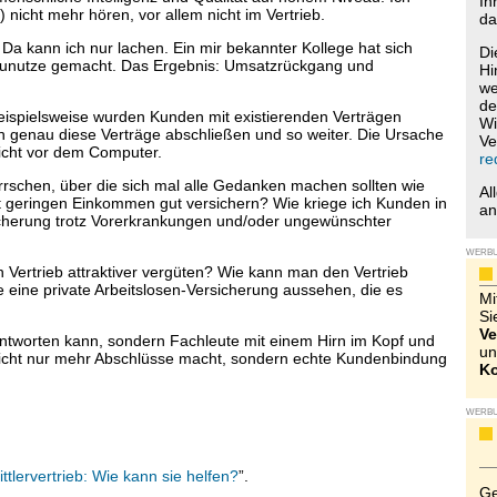
Ih
) nicht mehr hören, vor allem nicht im Vertrieb.
da
 Da kann ich nur lachen. Ein mir bekannter Kollege hat sich
Di
r zunutze gemacht. Das Ergebnis: Umsatzrückgang und
Hi
we
de
Beispielsweise wurden Kunden mit existierenden Verträgen
Wi
ch genau diese Verträge abschließen und so weiter. Die Ursache
Ve
icht vor dem Computer.
re
schen, über die sich mal alle Gedanken machen sollten wie
Al
 geringen Einkommen gut versichern? Wie kriege ich Kunden in
a
icherung trotz Vorerkrankungen und/oder ungewünschter
WERB
 Vertrieb attraktiver vergüten? Wie kann man den Vertrieb
e eine private Arbeitslosen-Versicherung aussehen, die es
Mi
Si
Ve
antworten kann, sondern Fachleute mit einem Hirn im Kopf und
un
icht nur mehr Abschlüsse macht, sondern echte Kundenbindung
Ko
WERB
ittlervertrieb: Wie kann sie helfen?
”.
Ge