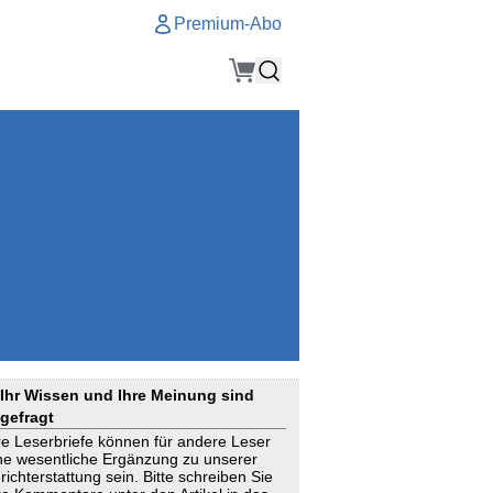
Premium-Abo
Service
Premium-Abo
Kontakt
gen
Häufige Fragen
e
VersicherungsJournal als Startseite
el
Nutzungsrechte erhalten
Mitteilung an die Redaktion
ial
Newsletter
RSS
Suchagenten
Ihr Wissen und Ihre Meinung sind
gefragt
re Leserbriefe können für andere Leser
ne wesentliche Ergänzung zu unserer
richterstattung sein. Bitte schreiben Sie