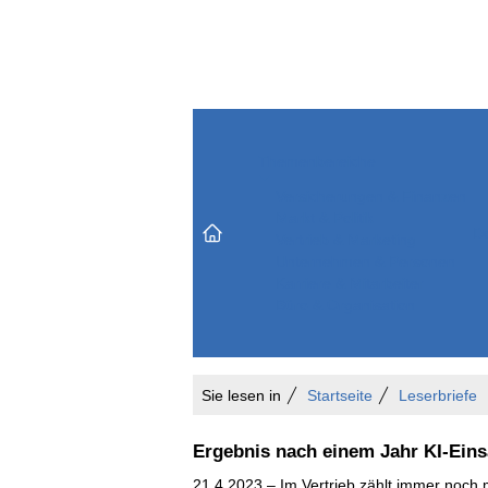
Themenbereiche
Versicherungen & Finanzen
Markt & Politik
Do
Vertrieb & Marketing
Unternehmen & Personen
Karriere & Mitarbeiter
Büro & Organisation
Sie lesen in
Startseite
Leserbriefe
Ergebnis nach einem Jahr KI-Ein
21.4.2023 – Im Vertrieb zählt immer noch 