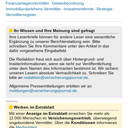
Finanzanlagenvermittler
·
Gewerbeordnung
·
Immobiliardarlehens-Vermittler
·
Investmentfonds
·
Strategie
·
Vermittlerregister
Ihr Wissen und Ihre Meinung sind gefragt
Ihre Leserbriefe können für andere Leser eine wesentliche
Ergänzung zu unserer Berichterstattung sein. Bitte
schreiben Sie Ihre Kommentare unter den Artikel in das
dafür vorgesehene Eingabefeld.
Die Redaktion freut sich auch über Hintergrund- und
Insiderinformationen, wenn sie nicht zur Veröffentlichung
unter dem Namen des Informanten bestimmt ist. Wir sichern
unseren Lesern absolute Vertraulichkeit zu. Schreiben Sie
bitte an
redaktion@versicherungsjournal.de
.
Allgemeine Pressemitteilungen erbitten wir an
meldungen@versicherungsjournal.de
.
WERBUNG
Werben im Extrablatt
Mit einer
Anzeige im Extrablatt
erreichen Sie mehr als
11.000 Menschen im
Versicherungsvertrieb
, überwiegend
ungebundene Vermittler. Über die
Konditionen
informieren
die
Mediadaten
.