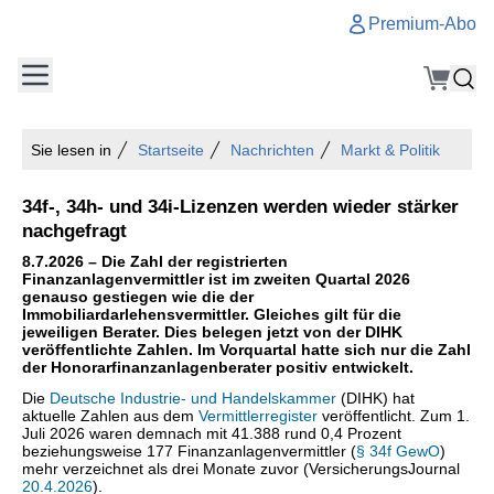
Premium-Abo
Sie lesen in
Startseite
Nachrichten
Markt & Politik
34f-, 34h- und 34i-Lizenzen werden wieder stärker
nachgefragt
8.7.2026 – Die Zahl der registrierten
Finanzanlagenvermittler ist im zweiten Quartal 2026
genauso gestiegen wie die der
Immobiliardarlehensvermittler. Gleiches gilt für die
jeweiligen Berater. Dies belegen jetzt von der DIHK
veröffentlichte Zahlen. Im Vorquartal hatte sich nur die Zahl
der Honorarfinanzanlagenberater positiv entwickelt.
Die
Deutsche Industrie- und Handelskammer
(DIHK) hat
aktuelle Zahlen aus dem
Vermittlerregister
veröffentlicht. Zum 1.
Juli 2026 waren demnach mit 41.388 rund 0,4 Prozent
beziehungsweise 177 Finanzanlagenvermittler (
§ 34f GewO
)
mehr verzeichnet als drei Monate zuvor (VersicherungsJournal
20.4.2026
).