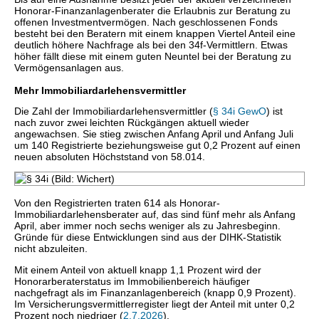
Honorar-Finanzanlagenberater die Erlaubnis zur Beratung zu
offenen Investmentvermögen. Nach geschlossenen Fonds
besteht bei den Beratern mit einem knappen Viertel Anteil eine
deutlich höhere Nachfrage als bei den 34f-Vermittlern. Etwas
höher fällt diese mit einem guten Neuntel bei der Beratung zu
Vermögensanlagen aus.
Mehr Immobiliardarlehensvermittler
Die Zahl der Immobiliardarlehensvermittler (
§ 34i GewO
) ist
nach zuvor zwei leichten Rückgängen aktuell wieder
angewachsen. Sie stieg zwischen Anfang April und Anfang Juli
um 140 Registrierte beziehungsweise gut 0,2 Prozent auf einen
neuen absoluten Höchststand von 58.014.
Von den Registrierten traten 614 als Honorar-
Immobiliardarlehensberater auf, das sind fünf mehr als Anfang
April, aber immer noch sechs weniger als zu Jahresbeginn.
Gründe für diese Entwicklungen sind aus der DIHK-Statistik
nicht abzuleiten.
Mit einem Anteil von aktuell knapp 1,1 Prozent wird der
Honorarberaterstatus im Immobilienbereich häufiger
nachgefragt als im Finanzanlagenbereich (knapp 0,9 Prozent).
Im Versicherungsvermittlerregister liegt der Anteil mit unter 0,2
Prozent noch niedriger (
2.7.2026
).