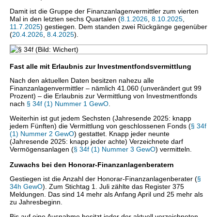
Damit ist die Gruppe der Finanzanlagenvermittler zum vierten
Mal in den letzten sechs Quartalen (
8.1.2026
,
8.10.2025
,
11.7.2025
) gestiegen. Dem standen zwei Rückgänge gegenüber
(
20.4.2026
,
8.4.2025
).
Fast alle mit Erlaubnis zur Investmentfondsvermittlung
Nach den aktuellen Daten besitzen nahezu alle
Finanzanlagenvermittler – nämlich 41.060 (unverändert gut 99
Prozent) – die Erlaubnis zur Vermittlung von Investmentfonds
nach
§ 34f (1) Nummer 1 GewO
.
Weiterhin ist gut jedem Sechsten (Jahresende 2025: knapp
jedem Fünften) die Vermittlung von geschlossenen Fonds (
§ 34f
(1) Nummer 2 GewO
) gestattet. Knapp jeder neunte
(Jahresende 2025: knapp jeder achte) Verzeichnete darf
Vermögensanlagen (
§ 34f (1) Nummer 3 GewO
) vermitteln.
Zuwachs bei den Honorar-Finanzanlagenberatern
Gestiegen ist die Anzahl der Honorar-Finanzanlagenberater (
§
34h GewO
). Zum Stichtag 1. Juli zählte das Register 375
Meldungen. Das sind 14 mehr als Anfang April und 25 mehr als
zu Jahresbeginn.
Bis auf eine Ausnahme besitzt jeder der aktuell verzeichneten