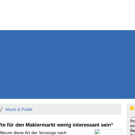
Weitere Inhalte
Nachrichten
Kurzmeldun
Kommentar
ssiers
Bücher
Extrablatt
Anzeigenmarkt
Originaltexte
Medienspieg
Leserbriefe
Themenspez
Podcasts
Markt & Politik
Ih
te für den Maklermarkt wenig interessant sein“
ei
Be
 Warum diese Art der Vorsorge nach