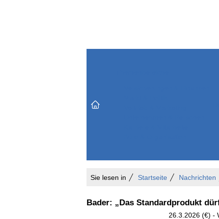
Themenbereiche
Versicherungen & Finanzen
Markt & Politik
Do
Vertrieb & Marketing
Unternehmen & Personen
Karriere & Mitarbeiter
Büro & Organisation
Sie lesen in
Startseite
Nachrichten
Bader: „Das Standardprodukt dürf
26.3.2026 (€) -