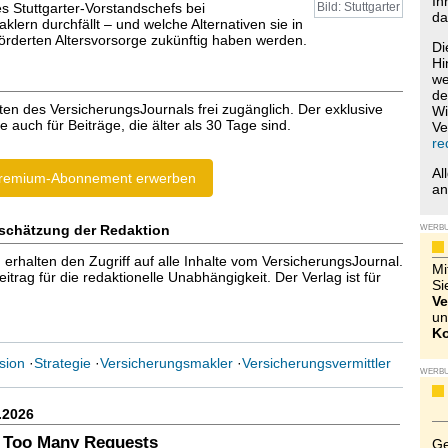
Ih
s Stuttgarter-Vorstandschefs bei
Bild: Stuttgarter
da
lern durchfällt – und welche Alternativen sie in
förderten Altersvorsorge zukünftig haben werden.
Di
Hi
we
de
ten des VersicherungsJournals frei zugänglich. Der exklusive
Wi
e auch für Beiträge, die älter als 30 Tage sind.
Ve
re
Al
remium-Abonnement erwerben
a
schätzung der Redaktion
WERB
halten den Zugriff auf alle Inhalte vom VersicherungsJournal.
Mi
trag für die redaktionelle Unabhängigkeit. Der Verlag ist für
Si
Ve
un
Ko
sion
·
Strategie
·
Versicherungsmakler
·
Versicherungsvermittler
WERB
.2026
 Too Many Requests
Ge