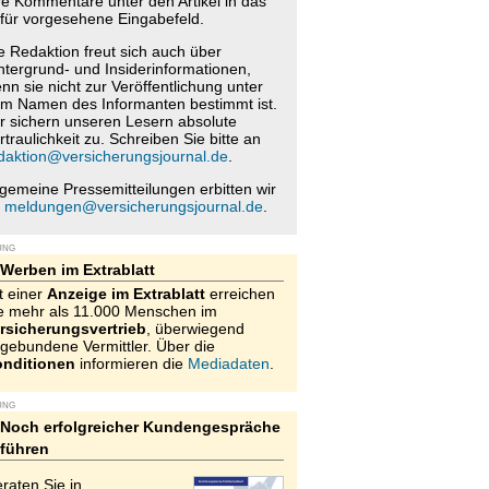
re Kommentare unter den Artikel in das
für vorgesehene Eingabefeld.
e Redaktion freut sich auch über
ntergrund- und Insiderinformationen,
nn sie nicht zur Veröffentlichung unter
m Namen des Informanten bestimmt ist.
r sichern unseren Lesern absolute
rtraulichkeit zu. Schreiben Sie bitte an
daktion@versicherungsjournal.de
.
lgemeine Pressemitteilungen erbitten wir
n
meldungen@versicherungsjournal.de
.
UNG
Werben im Extrablatt
t einer
Anzeige im Extrablatt
erreichen
e mehr als 11.000 Menschen im
rsicherungsvertrieb
, überwiegend
gebundene Vermittler. Über die
nditionen
informieren die
Mediadaten
.
UNG
Noch erfolgreicher Kundengespräche
führen
raten Sie in