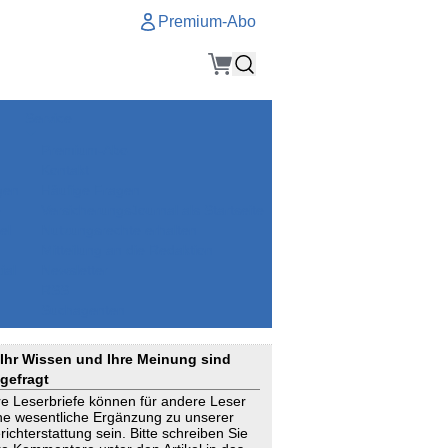
Premium-Abo
Service
Premium-Abo
Kontakt
gen
Häufige Fragen
e
VersicherungsJournal als Startseite
el
Nutzungsrechte erhalten
Mitteilung an die Redaktion
ial
Newsletter
RSS
Suchagenten
Ihr Wissen und Ihre Meinung sind
gefragt
re Leserbriefe können für andere Leser
ne wesentliche Ergänzung zu unserer
richterstattung sein. Bitte schreiben Sie