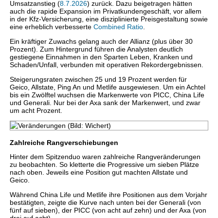
Umsatzanstieg (
8.7.2026
) zurück. Dazu beigetragen hätten
auch die rapide Expansion im Privatkundengeschäft, vor allem
in der Kfz-Versicherung, eine disziplinierte Preisgestaltung sowie
eine erheblich verbesserte
Combined Ratio
.
Ein kräftiger Zuwachs gelang auch der Allianz (plus über 30
Prozent). Zum Hintergrund führen die Analysten deutlich
gestiegene Einnahmen in den Sparten Leben, Kranken und
Schaden/Unfall, verbunden mit operativen Rekordergebnissen.
Steigerungsraten zwischen 25 und 19 Prozent werden für
Geico, Allstate, Ping An und Metlife ausgewiesen. Um ein Achtel
bis ein Zwölftel wuchsen die Markenwerte von PICC, China Life
und Generali. Nur bei der Axa sank der Markenwert, und zwar
um acht Prozent.
Zahlreiche Rangverschiebungen
Hinter dem Spitzenduo waren zahlreiche Rangveränderungen
zu beobachten. So kletterte die Progressive um sieben Plätze
nach oben. Jeweils eine Position gut machten Allstate und
Geico.
Während China Life und Metlife ihre Positionen aus dem Vorjahr
bestätigten, zeigte die Kurve nach unten bei der Generali (von
fünf auf sieben), der PICC (von acht auf zehn) und der Axa (von