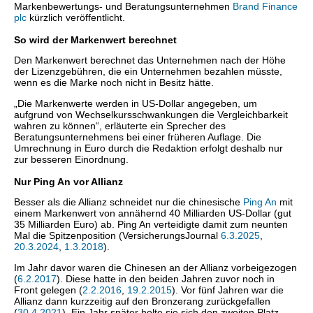
Markenbewertungs- und Beratungsunternehmen
Brand Finance
plc
kürzlich veröffentlicht.
So wird der Markenwert berechnet
Den Markenwert berechnet das Unternehmen nach der Höhe
der Lizenzgebühren, die ein Unternehmen bezahlen müsste,
wenn es die Marke noch nicht in Besitz hätte.
„Die Markenwerte werden in US-Dollar angegeben, um
aufgrund von Wechselkursschwankungen die Vergleichbarkeit
wahren zu können“, erläuterte ein Sprecher des
Beratungsunternehmens bei einer früheren Auflage. Die
Umrechnung in Euro durch die Redaktion erfolgt deshalb nur
zur besseren Einordnung.
Nur Ping An vor Allianz
Besser als die Allianz schneidet nur die chinesische
Ping An
mit
einem Markenwert von annähernd 40 Milliarden US-Dollar (gut
35 Milliarden Euro) ab. Ping An verteidigte damit zum neunten
Mal die Spitzenposition (VersicherungsJournal
6.3.2025
,
20.3.2024
,
1.3.2018
).
Im Jahr davor waren die Chinesen an der Allianz vorbeigezogen
(
6.2.2017
). Diese hatte in den beiden Jahren zuvor noch in
Front gelegen (
2.2.2016
,
19.2.2015
). Vor fünf Jahren war die
Allianz dann kurzzeitig auf den Bronzerang zurückgefallen
(
30.4.2021
). Ein Jahr später holte sie sich den zweiten Platz