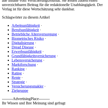
alle Inhalte vom VersicherungsJournal. Sie leisten zudem einen
unverzichtbaren Beitrag für die redaktionelle Unabhängigkeit. Der
Verlag ist für diese Wertschätzung sehr dankbar.
Schlagwörter zu diesem Artikel
Arbeitsunfähigkeit
·
Berufsunfähigkeit
·
Betriebliche Altersversorgung
·
Biometrisches Risiko
·
Digitalisierung
·
Dread Disease
·
Erwerbsunfähigkeit
·
Grundfähigkeitsversicherung
·
Lebensversicherung
·
Marktforschung
·
Ranking
·
Rating
·
Rente
·
Strategie
·
Versicherungsmakler
·
Zielgruppe
---------AdvertisingPlace---------
Ihr Wissen und Ihre Meinung sind gefragt