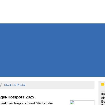
Weitere Inhalte
Nachrichten
Kurzmeldun
Kommentar
ssiers
Bücher
Extrablatt
Anzeigenmarkt
Originaltexte
Medienspieg
Leserbriefe
Themenspez
Podcasts
Markt & Politik
Ih
agel-Hotspots 2025
ei
Be
In welchen Regionen und Städten die