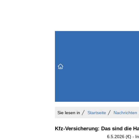
Themenbereiche
Versicherungen & Finanzen
Markt & Politik
Do
Vertrieb & Marketing
Unternehmen & Personen
Karriere & Mitarbeiter
Büro & Organisation
Sie lesen in
Startseite
Nachrichten
Kfz-Versicherung: Das sind die H
6.5.2026 (€) - 