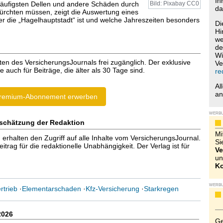
Ih
äufigsten Dellen und andere Schäden durch
Bild: Pixabay CC0
da
ürchten müssen, zeigt die Auswertung eines
er die „Hagelhauptstadt“ ist und welche Jahreszeiten besonders
Di
Hi
we
de
Wi
ten des VersicherungsJournals frei zugänglich. Der exklusive
Ve
e auch für Beiträge, die älter als 30 Tage sind.
re
Al
a
remium-Abonnement erwerben
WERB
schätzung der Redaktion
Mi
halten den Zugriff auf alle Inhalte vom VersicherungsJournal.
Si
trag für die redaktionelle Unabhängigkeit. Der Verlag ist für
Ve
un
Ko
WERB
rtrieb
·
Elementarschaden
·
Kfz-Versicherung
·
Starkregen
2026
Ge