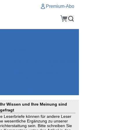
Premium-Abo
Service
Premium-Abo
Kontakt
gen
Häufige Fragen
e
VersicherungsJournal als Startseite
el
Nutzungsrechte erhalten
Mitteilung an die Redaktion
ial
Newsletter
RSS
Suchagenten
Ihr Wissen und Ihre Meinung sind
gefragt
re Leserbriefe können für andere Leser
ne wesentliche Ergänzung zu unserer
richterstattung sein. Bitte schreiben Sie