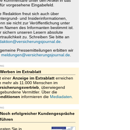
re Kommentare unter den Artikel in das
für vorgesehene Eingabefeld.
e Redaktion freut sich auch über
ntergrund- und Insiderinformationen,
nn sie nicht zur Veröffentlichung unter
m Namen des Informanten bestimmt ist.
r sichern unseren Lesern absolute
rtraulichkeit zu. Schreiben Sie bitte an
daktion@versicherungsjournal.de
.
lgemeine Pressemitteilungen erbitten wir
n
meldungen@versicherungsjournal.de
.
UNG
Werben im Extrablatt
t einer
Anzeige im Extrablatt
erreichen
e mehr als 11.000 Menschen im
rsicherungsvertrieb
, überwiegend
gebundene Vermittler. Über die
nditionen
informieren die
Mediadaten
.
UNG
Noch erfolgreicher Kundengespräche
führen
raten Sie in