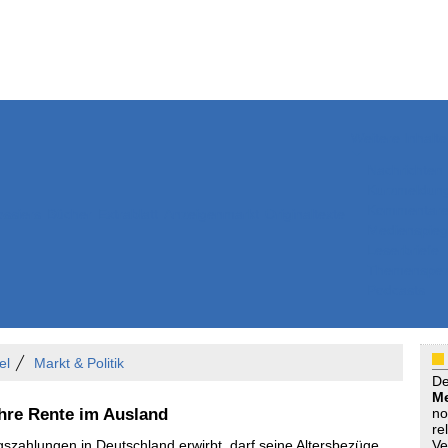
Weitere Inhalte
Nachrichten
Kurzmeldun
Kommentar
ssiers
Bücher
Extrablatt
Anzeigenmarkt
Originaltexte
Medienspieg
Leserbriefe
Themenspez
Podcasts
el
Markt & Politik
D
Me
hre Rente im Ausland
no
re
szahlungen in Deutschland erwirbt, darf seine Altersbezüge
Ve