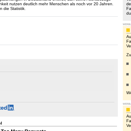
keit nutzen deutlich mehr Menschen als noch vor 20 Jahren.
de
die Statistik.
Fa
du
WERB
Au
Fa
Ve
Zu
We
WERB
Au
Fa
l
Ve