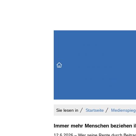
Themenbereiche
Versicherungen & Finanzen
Markt & Politik
Do
Vertrieb & Marketing
Unternehmen & Personen
Karriere & Mitarbeiter
Büro & Organisation
Sie lesen in
Startseite
Medienspieg
Immer mehr Menschen beziehen i
12.6.2026 – Wer seine Rente durch Beitrag