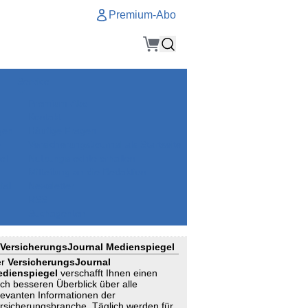
Premium-Abo
Service
Premium-Abo
Kontakt
gen
Häufige Fragen
e
VersicherungsJournal als Startseite
el
Nutzungsrechte erhalten
Mitteilung an die Redaktion
ial
Newsletter
RSS
Suchagenten
VersicherungsJournal Medienspiegel
er
VersicherungsJournal
dienspiegel
verschafft Ihnen einen
ch besseren Überblick über alle
levanten Informationen der
rsicherungsbranche. Täglich werden für