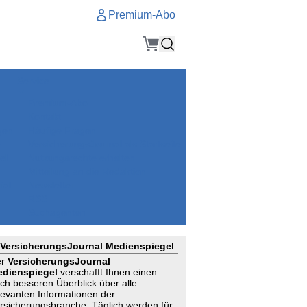
Premium-Abo
Service
Premium-Abo
Kontakt
gen
Häufige Fragen
e
VersicherungsJournal als Startseite
el
Nutzungsrechte erhalten
Mitteilung an die Redaktion
ial
Newsletter
RSS
Suchagenten
VersicherungsJournal Medienspiegel
er
VersicherungsJournal
dienspiegel
verschafft Ihnen einen
ch besseren Überblick über alle
levanten Informationen der
rsicherungsbranche. Täglich werden für