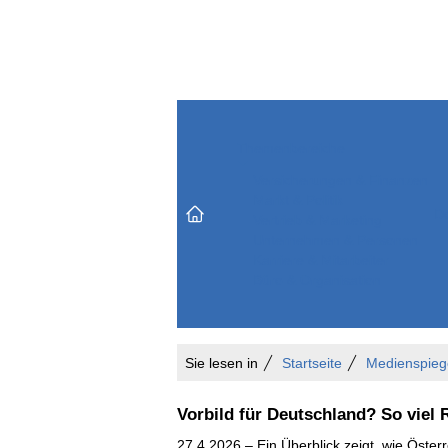
Themenbereiche
Versicherungen & Finanzen
Markt & Politik
Do
Vertrieb & Marketing
Unternehmen & Personen
Karriere & Mitarbeiter
Büro & Organisation
Sie lesen in
Startseite
Medienspieg
Vorbild für Deutschland? So viel 
27.4.2026 – Ein Überblick zeigt, wie Öster