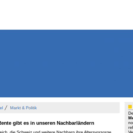
Weitere Inhalte
Nachrichten
Kurzmeldun
Kommentar
ssiers
Bücher
Extrablatt
Anzeigenmarkt
Originaltexte
Medienspieg
Leserbriefe
Themenspez
Podcasts
el
Markt & Politik
D
Me
Rente gibt es in unseren Nachbarländern
no
re
reich, die Schweiz und weitere Nachbarn ihre Altersvorsorge
Ve