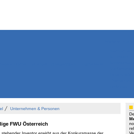
Weitere Inhalte
Nachrichten
Kurzmeldun
Kommentar
ssiers
Bücher
Extrablatt
Anzeigenmarkt
Originaltexte
Medienspieg
Leserbriefe
Themenspez
Podcasts
el
Unternehmen & Personen
D
Me
lige FWU Österreich
no
re
 stehender Investor erwirbt aus der Konkursmasse der
Ve