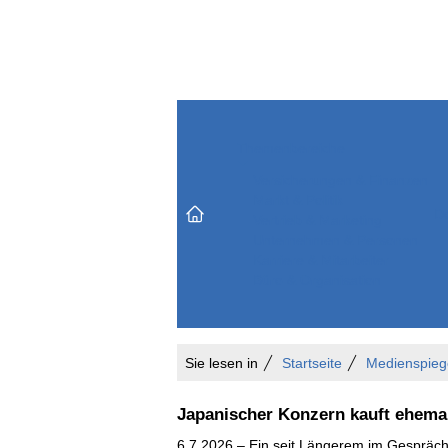
Themenbereiche
Versicherungen & Finanzen
Markt & Politik
Do
Vertrieb & Marketing
Unternehmen & Personen
Karriere & Mitarbeiter
Büro & Organisation
Sie lesen in
Startseite
Medienspieg
Japanischer Konzern kauft ehema
6.7.2026 – Ein seit Längerem im Gespräch