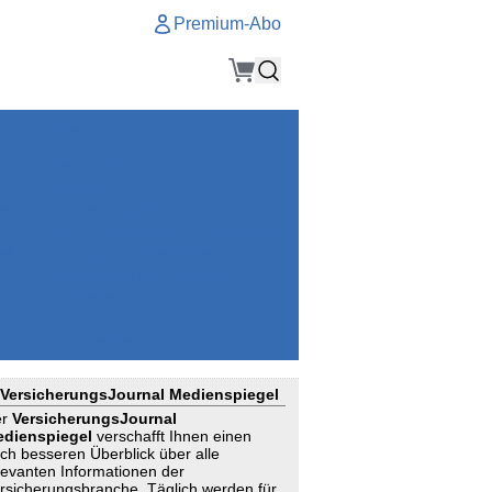
Premium-Abo
Service
Premium-Abo
Kontakt
gen
Häufige Fragen
e
VersicherungsJournal als Startseite
el
Nutzungsrechte erhalten
Mitteilung an die Redaktion
ial
Newsletter
RSS
Suchagenten
VersicherungsJournal Medienspiegel
er
VersicherungsJournal
dienspiegel
verschafft Ihnen einen
ch besseren Überblick über alle
levanten Informationen der
rsicherungsbranche. Täglich werden für