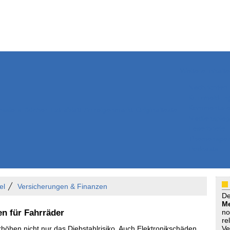
Weitere Inhalte
Nachrichten
Kurzmeldun
Kommentar
ssiers
Bücher
Extrablatt
Anzeigenmarkt
Originaltexte
Medienspieg
Leserbriefe
Themenspez
Podcasts
el
Versicherungen & Finanzen
D
Me
en für Fahrräder
no
re
höhen nicht nur das Diebstahlrisiko. Auch Elektronikschäden,
Ve