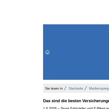
Themenbereiche
Versicherungen & Finanzen
Markt & Politik
Do
Vertrieb & Marketing
Unternehmen & Personen
Karriere & Mitarbeiter
Büro & Organisation
Sie lesen in
Startseite
Medienspieg
Das sind die besten Versicherung
1.6.2026 – Teure Fahrräder und E-Bikes er