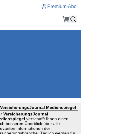
Premium-Abo
Service
Premium-Abo
Kontakt
gen
Häufige Fragen
e
VersicherungsJournal als Startseite
el
Nutzungsrechte erhalten
Mitteilung an die Redaktion
ial
Newsletter
RSS
Suchagenten
VersicherungsJournal Medienspiegel
er
VersicherungsJournal
dienspiegel
verschafft Ihnen einen
ch besseren Überblick über alle
levanten Informationen der
rsicherungsbranche. Täglich werden für