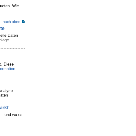
quoten. Wie
nach oben
te
elle Daten
hläge
o. Diese
ormation...
analyse
daten
irkt
n – und wo es