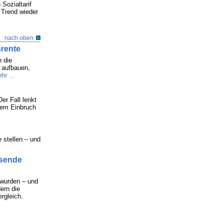
Sozialtarif
 Trend wieder
nach oben
srente
n die
 aufbauen,
hr ...
er Fall lenkt
nem Einbruch
 stellen – und
usende
 wurden – und
ern die
rgleich.