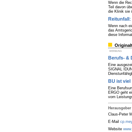
Wenn die Rechn
Teil davon üb
die Klinik sie 
Reitunfall
Wenn nach ein
das Amtsgeric
diese Informa
Original
WERBUNG
Berufs- & 
Eine ausgezei
SIGNAL IDUNA 
Dienstunfähig
BU ist viel
Eine Berufsun
ERGO geht ein
vom Leistungs
Herausgeber
Claus-Peter 
E-Mail
cp.mey
Website
www.