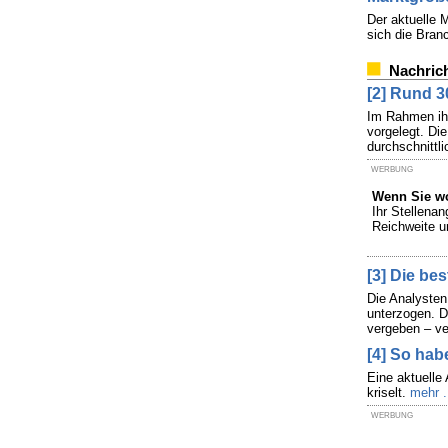
Der aktuelle 
sich die Bra
Nachric
[2] Rund 3
Im Rahmen ihr
vorgelegt. Di
durchschnittl
WERBUNG
Wenn Sie wo
Ihr Stellena
Reichweite u
[3] Die be
Die Analysten
unterzogen. D
vergeben – ve
[4] So hab
Eine aktuelle
kriselt.
mehr .
WERBUNG