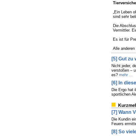
Tierversich
„Ein Leben oh
sind sehr be
Die Abschluss
Vermittler. 
Es ist für 
Alle anderen
[5] Gut zu
Nicht jeder, 
verstoßen – u
es?
mehr ...
[6] In dies
Die Ergo hat 
sportlichen A
Kurzme
[7] Wann V
Die Kundin ei
Feuers ermitte
[8] So vie