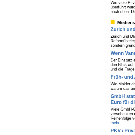
Wie viele Pri
überführt wur
nach oben. Di
Mediens
Zurich und
Zurich und DIA
Reformüberleg
sondern grund
Wenn Vand
Der Einsturz e
den Blick auf
und die Frage
Früh- und 
Wie Makler ab
warum das ung
GmbH statt
Euro für d
Viele GmbH-Ge
verschenken d
Reihenfolge v
mehr ...
PKV / Priv