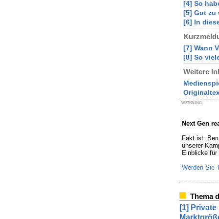
[4] So hab
[5] Gut zu
[6] In die
Kurzmeld
[7] Wann V
[8] So vie
Weitere In
Medienspi
Originalte
WERBUNG
Next Gen rea
Fakt ist: Be
unserer Kamp
Einblicke fü
Werden Sie T
Thema d
[1] Privat
Marktgröß