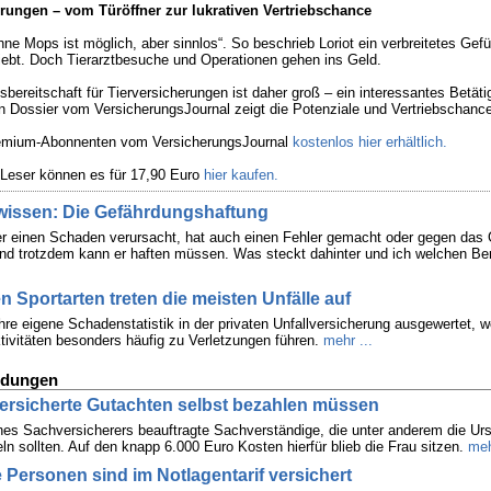
erungen – vom Türöffner zur lukrativen Vertriebschance
ne Mops ist möglich, aber sinnlos“. So beschrieb Loriot ein verbreitetes Gefü
liebt. Doch Tierarztbesuche und Operationen gehen ins Geld.
bereitschaft für Tierversicherungen ist daher groß – ein interessantes Betäti
Ein Dossier vom VersicherungsJournal zeigt die Potenziale und Vertriebschanc
Premium-Abonnenten vom VersicherungsJournal
kostenlos hier erhältlich.
 Leser können es für 17,90 Euro
hier kaufen.
 wissen: Die Gefährdungshaftung
der einen Schaden verursacht, hat auch einen Fehler gemacht oder gegen das
nd trotzdem kann er haften müssen. Was steckt dahinter und ich welchen Ber
en Sportarten treten die meisten Unfälle auf
ihre eigene Schadenstatistik in der privaten Unfallversicherung ausgewertet, 
ktivitäten besonders häufig zu Verletzungen führen.
mehr ...
ldungen
ersicherte Gutachten selbst bezahlen müssen
nes Sachversicherers beauftragte Sachverständige, die unter anderem die Ur
ln sollten. Auf den knapp 6.000 Euro Kosten hierfür blieb die Frau sitzen.
meh
le Personen sind im Notlagentarif versichert