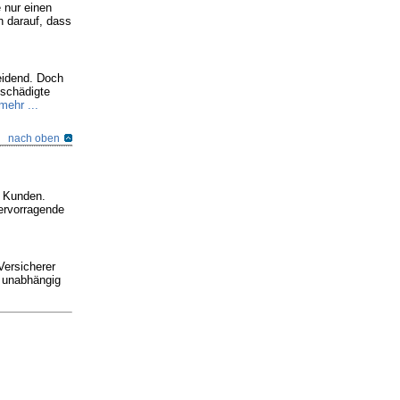
e nur einen
h darauf, dass
eidend. Doch
eschädigte
mehr ...
nach oben
e Kunden.
ervorragende
Versicherer
h unabhängig