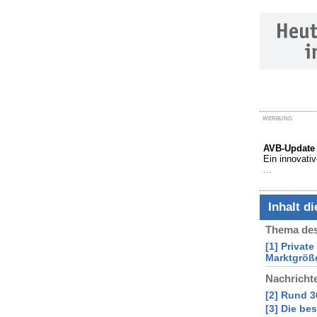
WERBUNG
AVB-Update 
Ein innovati
...
Inhalt d
Thema des
[1] Privat
Marktgröß
Nachricht
[2] Rund 3
[3] Die be