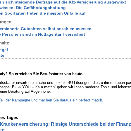
en sich steigende Beiträge auf die Kfz-Versicherung ausgewirkt
 wissen: Die Gefährdungshaftung
sen Sportarten treten die meisten Unfälle auf
ungen
ersicherte Gutachten selbst bezahlen müssen
le Personen sind im Notlagentarif versichert
halte
egel
xte
dy? So erreichen Sie Berufsstarter von heute.
rufsstarter erwarten einfache und flexible BU-Lösungen, die zu ihrem Leben pa
agne „BU & YOU – it‘s a match“ geben wir Ihnen moderne Tools und lebens
r eine Beratung auf Augenhöhe.
eil der Kampagne und machen Sie daraus ein perfect match.
es Tages
e Krankenversicherung: Riesige Unterschiede bei der Finanz
en