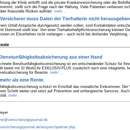
ung der Klinik eintrifft und die private Krankenversicherung oder die Beihilf
ernimmt, stellt sich die Frage nach der Haftung. Viele Patienten verlassen sic
über finanzielle Risiken aufklärt.
mehr ...
: Versicherer muss Daten der Tierhalterin nicht herausgeben
em Unfall Ansprüche durchgesetzt werden sollen, sind Kontaktdaten entsch
ht Dortmund stellt klar: Von einer Tierhalterhaftpflichtversicherung können G
tionen im Eilverfahren nicht verlangen – auch nicht bei drohender Verjährung.
texte
Dienstunfähigkeitsabsicherung aus einer Hand
chnete Berufsunfähigkeitsversicherung ist ein entscheidender Schutz für Ihr
bietet mit SI WorkLife EXKLUSIV-PLUS zusätzlich noch eine integrierte, h
keitsabsicherung für Beamte.
mehr ...
 mehr als eine Rente.
fähigkeitsversicherung schützt im Ernstfall das monatliche Einkommen. Der 
en Schritt weiter und setzt auf Prävention und umfangreiche Services. Auc
fall.
mehr ...
Meyer
er@versicherungsjournal.de
versicherungsjournal.de/ansprechpartner.php
.