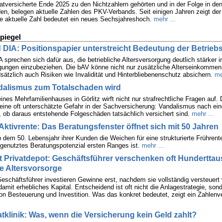
vatversicherte Ende 2025 zu den Nichtzahlern gehörten und in der Folge in den 
den, belegen aktuelle Zahlen des PKV-Verbands. Seit einigen Jahren zeigt der
e aktuelle Zahl bedeutet ein neues Sechsjahreshoch.
mehr ...
piegel
 DIA: Positionspapier unterstreicht Bedeutung der Betrieb
 sprechen sich dafür aus, die betriebliche Altersversorgung deutlich stärker i
ungen einzubeziehen. Die bAV könne nicht nur zusätzliche Alterseinkommen
sätzlich auch Risiken wie Invalidität und Hinterbliebenenschutz absichern.
me
alismus zum Totalschaden wird
ines Mehrfamilienhauses in Görlitz wirft nicht nur strafrechtliche Fragen auf. D
 eine oft unterschätzte Gefahr in der Sachversicherung: Vandalismus nach ei
, ob daraus entstehende Folgeschäden tatsächlich versichert sind.
mehr ...
Aktivrente: Das Beratungsfenster öffnet sich mit 50 Jahren
 dem 50. Lebensjahr ihrer Kunden die Weichen für eine strukturierte Frührente
enutztes Beratungspotenzial ersten Ranges ist.
mehr ...
 Privatdepot: Geschäftsführer verschenken oft Hundertta
ie Altersvorsorge
schäftsführer investieren Gewinne erst, nachdem sie vollständig versteuert
amit erhebliches Kapital. Entscheidend ist oft nicht die Anlagestrategie, sond
on Besteuerung und Investition. Was das konkret bedeutet, zeigt ein Zahlenve
atklinik: Was, wenn die Versicherung kein Geld zahlt?