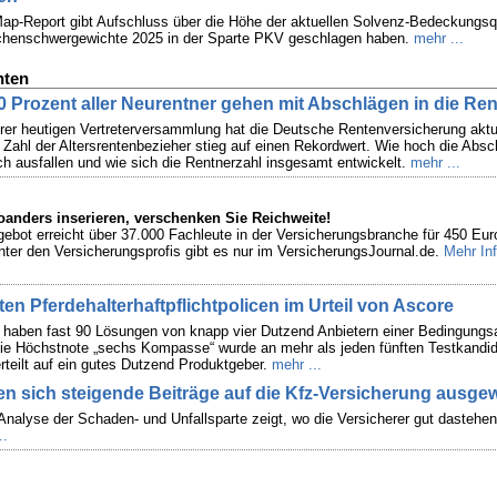
Map-Report gibt Aufschluss über die Höhe der aktuellen Solvenz-Bedeckungs
nchenschwergewichte 2025 in der Sparte PKV geschlagen haben.
mehr ...
hten
0 Prozent aller Neurentner gehen mit Abschlägen in die Ren
er heutigen Vertreterversammlung hat die Deutsche Rentenversicherung aktu
e Zahl der Altersrentenbezieher stieg auf einen Rekordwert. Wie hoch die Absc
ich ausfallen und wie sich die Rentnerzahl insgesamt entwickelt.
mehr ...
anders inserieren, verschenken Sie Reichweite!
ngebot erreicht über 37.000 Fachleute in der Versicherungsbranche für 450 Eur
nter den Versicherungsprofis gibt es nur im VersicherungsJournal.de.
Mehr Inf
sten Pferdehalterhaftpflichtpolicen im Urteil von Ascore
 haben fast 90 Lösungen von knapp vier Dutzend Anbietern einer Bedingungs
ie Höchstnote „sechs Kompasse“ wurde an mehr als jeden fünften Testkandi
rteilt auf ein gutes Dutzend Produktgeber.
mehr ...
en sich steigende Beiträge auf die Kfz-Versicherung ausgew
 Analyse der Schaden- und Unfallsparte zeigt, wo die Versicherer gut dastehe
..