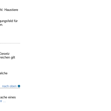
hl. Haustiere
gungsfeld für
en.
 Gesetz
eichen gilt
welche
nach oben
sache eines
r ...