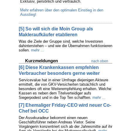
Exklusiv, persönlich und vertraulich.
Mehr erfahren über den optimalen Einstieg in den
Ausstieg!
[5] So will sich die Moin Group als
Makleraufkäufer etablieren
Was die Ziele der Gruppe sind, welche Investoren
dahinterstehen – und wie die Übernahmen funktionieren
sollen.
mehr ...
Kurzmeldungen
nach oben
[6] Diese Krankenkassen empfehlen
Verbraucher besonders gerne weiter
Servicevalue hat in einer Umfrage diejenigen Akteure
ermittelt, die von GKV-Versicherten tatsächlich und
besonders oft eine Weiterempfehlung erhalten. Welche
Kassen es neben dem Titelverteidiger aufs
Siegerpodest und in die Top Ten schafften.
mehr ...
[7] Ehemaliger Friday-CEO wird neuer Co-
Chef bei OCC
Der Assekuradeur bekommt einen neuen
Geschäftsführer neben Andreas Vietor. Seine
Vorgängerin konzentriert sich ab der Jahresmitte auf ihr
Amt als Vorständin bei der Muttergesellschaft.
mehr ...