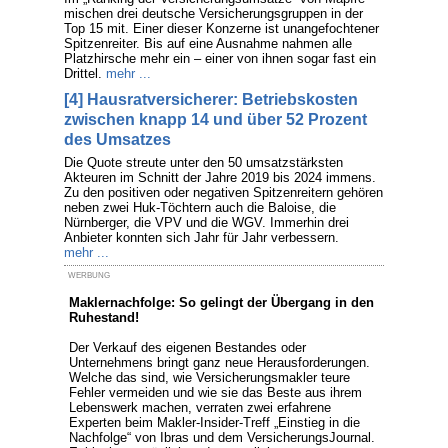
mischen drei deutsche Versicherungsgruppen in der
Top 15 mit. Einer dieser Konzerne ist unangefochtener
Spitzenreiter. Bis auf eine Ausnahme nahmen alle
Platzhirsche mehr ein – einer von ihnen sogar fast ein
Drittel.
mehr ...
[4] Hausratversicherer: Betriebskosten
zwischen knapp 14 und über 52 Prozent
des Umsatzes
Die Quote streute unter den 50 umsatzstärksten
Akteuren im Schnitt der Jahre 2019 bis 2024 immens.
Zu den positiven oder negativen Spitzenreitern gehören
neben zwei Huk-Töchtern auch die Baloise, die
Nürnberger, die VPV und die WGV. Immerhin drei
Anbieter konnten sich Jahr für Jahr verbessern.
mehr ...
WERBUNG
Maklernachfolge: So gelingt der Übergang in den
Ruhestand!
Der Verkauf des eigenen Bestandes oder
Unternehmens bringt ganz neue Herausforderungen.
Welche das sind, wie Versicherungsmakler teure
Fehler vermeiden und wie sie das Beste aus ihrem
Lebenswerk machen, verraten zwei erfahrene
Experten beim Makler-Insider-Treff „Einstieg in die
Nachfolge“ von Ibras und dem VersicherungsJournal.