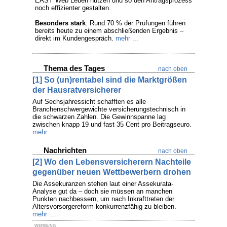
EASY Web Leben nutzen und so den Antragsprozess
noch effizienter gestalten.
Besonders stark
: Rund 70 % der Prüfungen führen
bereits heute zu einem abschließenden Ergebnis –
direkt im Kundengespräch.
mehr ...
Thema des Tages
nach oben
[1] So (un)rentabel sind die Marktgrößen
der Hausratversicherer
Auf Sechsjahressicht schafften es alle
Branchenschwergewichte versicherungstechnisch in
die schwarzen Zahlen. Die Gewinnspanne lag
zwischen knapp 19 und fast 35 Cent pro Beitragseuro.
mehr ...
Nachrichten
nach oben
[2] Wo den Lebensversicherern Nachteile
gegenüber neuen Wettbewerbern drohen
Die Assekuranzen stehen laut einer Assekurata-
Analyse gut da – doch sie müssen an manchen
Punkten nachbessern, um nach Inkrafttreten der
Altersvorsorgereform konkurrenzfähig zu bleiben.
mehr ...
WERBUNG