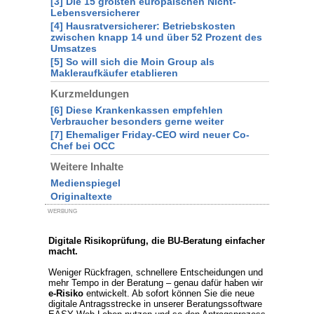
[3] Die 15 größten europäischen Nicht-
Lebensversicherer
[4] Hausratversicherer: Betriebskosten
zwischen knapp 14 und über 52 Prozent des
Umsatzes
[5] So will sich die Moin Group als
Makleraufkäufer etablieren
Kurzmeldungen
[6] Diese Krankenkassen empfehlen
Verbraucher besonders gerne weiter
[7] Ehemaliger Friday-CEO wird neuer Co-
Chef bei OCC
Weitere Inhalte
Medienspiegel
Originaltexte
WERBUNG
Digitale Risikoprüfung, die BU-Beratung einfacher
macht.
Weniger Rückfragen, schnellere Entscheidungen und
mehr Tempo in der Beratung – genau dafür haben wir
e-Risiko
entwickelt. Ab sofort können Sie die neue
digitale Antragsstrecke in unserer Beratungssoftware