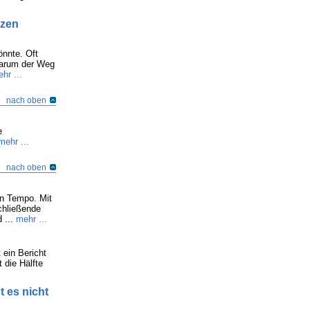
tzen
nnte. Oft
warum der Weg
hr ...
nach oben
e
mehr ...
nach oben
an Tempo. Mit
schließende
 ...
mehr ...
 ein Bericht
 die Hälfte
 es nicht