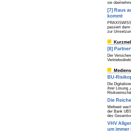
sie übernehm
[7] Raus a
kommt
PRAXISWISSEN
passiert dann
zur Umsetzung
Kurzme
[8] Partne
Der Versicher
Vertriebsdire
Mediens
BU-Risikop
Die Digitalis
ihrer Lösung „
Risikoeinschä
Die Reich
Weltweit wach
der Bank UBS.
des Gesamtv
VHV Allge
um immer m