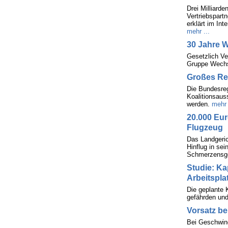
Drei Milliard
Vertriebspart
erklärt im Int
mehr ...
30 Jahre 
Gesetzlich Ve
Gruppe Wechse
Großes Ref
Die Bundesreg
Koalitionsaus
werden.
mehr 
20.000 Eur
Flugzeug
Das Landgeric
Hinflug in se
Schmerzensge
Studie: Ka
Arbeitspla
Die geplante 
gefährden un
Vorsatz be
Bei Geschwind