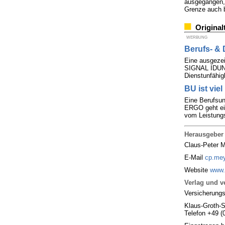
ausgegangen, 
Grenze auch 
Original
WERBUNG
Berufs- & 
Eine ausgezei
SIGNAL IDUNA 
Dienstunfähig
BU ist viel
Eine Berufsun
ERGO geht ein
vom Leistungs
Herausgeber
Claus-Peter 
E-Mail
cp.mey
Website
www.
Verlag und ve
Versicherung
Klaus-Groth-S
Telefon +49 (