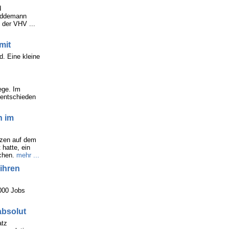
d
Reddemann
 der VHV ...
mit
d. Eine kleine
ege. Im
 entschieden
n im
nzen auf dem
 hatte, ein
chen.
mehr ...
 ihren
.000 Jobs
absolut
atz