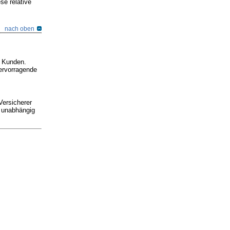
se relative
nach oben
e Kunden.
ervorragende
Versicherer
h unabhängig