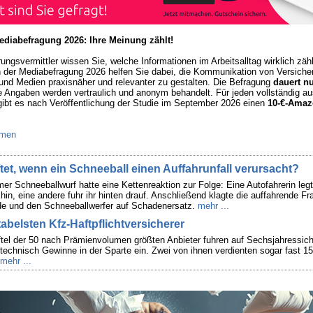
Mediabefragung 2026: Ihre Meinung zählt!
ungsvermittler wissen Sie, welche Informationen im Arbeitsalltag wirklich zähl
 der Mediabefragung 2026 helfen Sie dabei, die Kommunikation von Versicher
und Medien praxisnäher und relevanter zu gestalten. Die Befragung
dauert n
le Angaben werden vertraulich und anonym behandelt. Für jeden vollständig au
ibt es nach Veröffentlichung der Studie im September 2026 einen
10-€-Amaz
men
ftet, wenn ein Schneeball einen Auffahrunfall verursacht?
er Schneeballwurf hatte eine Kettenreaktion zur Folge: Eine Autofahrerin legt
hin, eine andere fuhr ihr hinten drauf. Anschließend klagte die auffahrende Fr
e und den Schneeballwerfer auf Schadenersatz.
mehr ...
tabelsten Kfz-Haftpflichtversicherer
ftel der 50 nach Prämienvolumen größten Anbieter fuhren auf Sechsjahressich
technisch Gewinne in der Sparte ein. Zwei von ihnen verdienten sogar fast 15
mehr ...