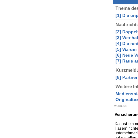
Thema des
[1] Die un
Nachricht
[2] Doppel
[3] Wer ha
[4] Die re
[5] Warum 
[6] Neue V
[7] Raus 
Kurzmeld
[8] Partne
Weitere In
Medienspi
Originalte
WERBUNG
Versicherun
Das ist ein n
Hasen“ richte
unternehmeri
aufzustellen