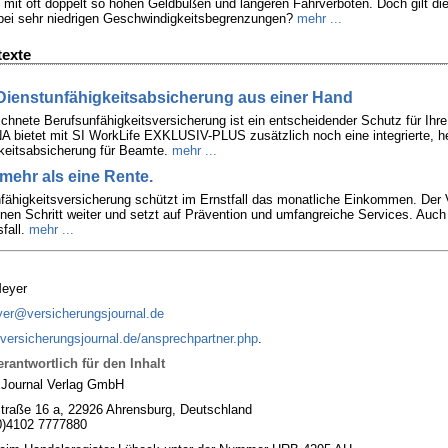
mit oft doppelt so hohen Geldbußen und längeren Fahrverboten. Doch gilt die
bei sehr niedrigen Geschwindigkeitsbegrenzungen?
mehr ...
texte
Dienstunfähigkeitsabsicherung aus einer Hand
chnete Berufsunfähigkeitsversicherung ist ein entscheidender Schutz für Ihr
bietet mit SI WorkLife EXKLUSIV-PLUS zusätzlich noch eine integrierte, h
keitsabsicherung für Beamte.
mehr ...
 mehr als eine Rente.
fähigkeitsversicherung schützt im Ernstfall das monatliche Einkommen. Der 
en Schritt weiter und setzt auf Prävention und umfangreiche Services. Auc
fall.
mehr ...
Meyer
er@versicherungsjournal.de
versicherungsjournal.de/ansprechpartner.php
.
rantwortlich für den Inhalt
sJournal Verlag GmbH
traße 16 a, 22926 Ahrensburg, Deutschland
0)4102 7777880