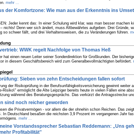
en.
mehr ...
us der Komfortzone: Wie man aus der Erkenntnis ins Umse
: Jeder kennt das: In einer Schulung wird klar, was man besser machen kö
 – nichts! Denn wer sich ändert, muss Altbewährtes aufgeben. Drei Gründe, 
 so schwer fällt, und drei Verhaltensweisen, die zu Veränderungen führen.
me
ldung
rvertrieb: WWK regelt Nachfolge von Thomas Heß
er hat einen neuen Leiter seiner Sonderdirektion für Großkunden. Der bisherig
ktor in diesem Geschäftsbereich wird zum Generalbevollmächtigten befördert.
piegel
rüfung: Sieben von zehn Entscheidungen fallen sofort
ierung der Risikoprüfung in der Berufsunfähigkeitsversicherung gewinnt weiter 
e-Risiko\" ermöglicht die Alte Leipziger bereits heute in vielen Fällen eine ab
tzung während des Beratungsgesprächs. Das verkürzt die Antragsstrecke und
en sind noch reicher geworden
sen die Privatvermögen - vor allem die der ohnehin schon Reichen. Das zeigt
 In Deutschland besaßen die reichsten 3,9 Prozent im vergangenen Jahr fast
ermögens.
mehr ...
meine Vorstandssprecher Sebastian Reddemann: „Uns geht
ehr Profitabilität“