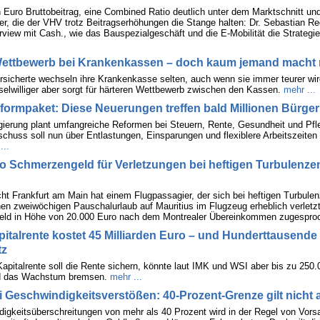
en Euro Bruttobeitrag, eine Combined Ratio deutlich unter dem Marktschnitt un
ner, die der VHV trotz Beitragserhöhungen die Stange halten: Dr. Sebastian 
erview mit Cash., wie das Bauspezialgeschäft und die E-Mobilität die Strategie
Wettbewerb bei Krankenkassen – doch kaum jemand macht 
rsicherte wechseln ihre Krankenkasse selten, auch wenn sie immer teurer wir
lwilliger aber sorgt für härteren Wettbewerb zwischen den Kassen.
mehr ...
ormpaket: Diese Neuerungen treffen bald Millionen Bürger
ierung plant umfangreiche Reformen bei Steuern, Rente, Gesundheit und Pfl
schuss soll nun über Entlastungen, Einsparungen und flexiblere Arbeitszeiten
...
o Schmerzengeld für Verletzungen bei heftigen Turbulenze
ht Frankfurt am Main hat einem Flugpassagier, der sich bei heftigen Turbule
inen zweiwöchigen Pauschalurlaub auf Mauritius im Flugzeug erheblich verletzt
ld in Höhe von 20.000 Euro nach dem Montrealer Übereinkommen zugespro
pitalrente kostet 45 Milliarden Euro – und Hunderttausende
tz
Kapitalrente soll die Rente sichern, könnte laut IMK und WSI aber bis zu 250
d das Wachstum bremsen.
mehr ...
i Geschwindigkeitsverstößen: 40-Prozent-Grenze gilt nicht 
igkeitsüberschreitungen von mehr als 40 Prozent wird in der Regel von Vors