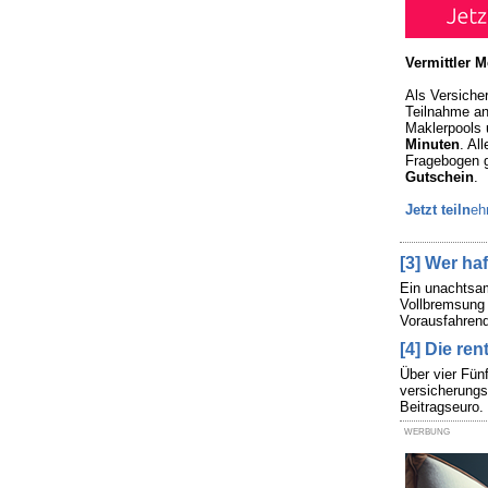
Vermittler 
Als Versicher
Teilnahme an
Maklerpools 
Minuten
. Al
Fragebogen g
Gutschein
.
Jetzt teiln
eh
[3] Wer ha
Ein unachtsam
Vollbremsung 
Vorausfahrend
[4] Die ren
Über vier Fün
versicherungs
Beitragseuro.
WERBUNG