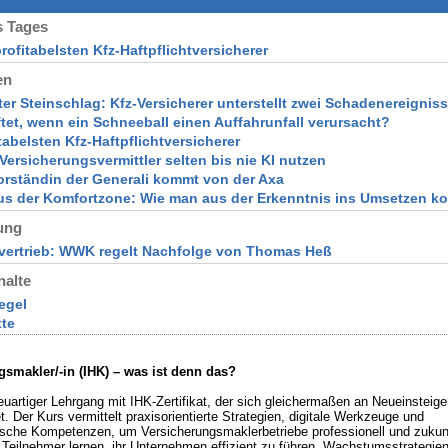
 Tages
profitabelsten Kfz-Haftpflichtversicherer
en
ter Steinschlag: Kfz-Versicherer unterstellt zwei Schadenereignis
ftet, wenn ein Schneeball einen Auffahrunfall verursacht?
ntabelsten Kfz-Haftpflichtversicherer
Versicherungsvermittler selten bis nie KI nutzen
orständin der Generali kommt von der Axa
aus der Komfortzone: Wie man aus der Erkenntnis ins Umsetzen k
ung
rvertrieb: WWK regelt Nachfolge von Thomas Heß
halte
egel
xte
gsmakler/-in (IHK) – was ist denn das?
euartiger Lehrgang mit IHK-Zertifikat, der sich gleichermaßen an Neueinsteiger
t. Der Kurs vermittelt praxisorientierte Strategien, digitale Werkzeuge und
sche Kompetenzen, um Versicherungsmaklerbetriebe professionell und zukunft
. Teilnehmer lernen, ihr Unternehmen effizient zu führen, Wachstumsstrategie