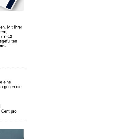
en. Mit Ihrer
ern,
ur 7–12
sgefüllten
on-
e eine
au gegen die
t
 Cent pro