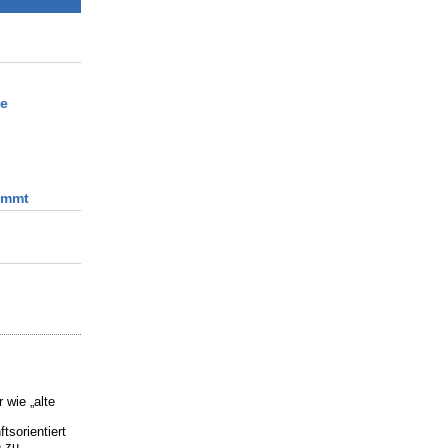
se
ommt
 wie „alte
sorientiert
n zu