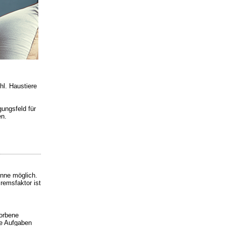
hl. Haustiere
gungsfeld für
en.
inne möglich.
remsfaktor ist
orbene
he Aufgaben