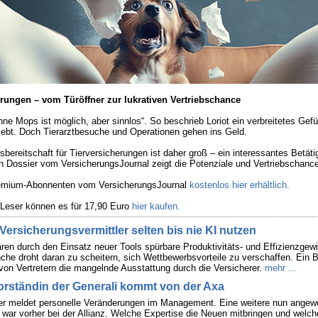
erungen – vom Türöffner zur lukrativen Vertriebschance
ne Mops ist möglich, aber sinnlos“. So beschrieb Loriot ein verbreitetes Gefü
liebt. Doch Tierarztbesuche und Operationen gehen ins Geld.
bereitschaft für Tierversicherungen ist daher groß – ein interessantes Betäti
Ein Dossier vom VersicherungsJournal zeigt die Potenziale und Vertriebschanc
Premium-Abonnenten vom VersicherungsJournal
kostenlos hier erhältlich.
 Leser können es für 17,90 Euro
hier kaufen.
Versicherungsvermittler selten bis nie KI nutzen
ären durch den Einsatz neuer Tools spürbare Produktivitäts- und Effizienzgew
che droht daran zu scheitern, sich Wettbewerbsvorteile zu verschaffen. Ein B
von Vertretern die mangelnde Ausstattung durch die Versicherer.
mehr ...
orständin der Generali kommt von der Axa
er meldet personelle Veränderungen im Management. Eine weitere nun angew
 war vorher bei der Allianz. Welche Expertise die Neuen mitbringen und welc