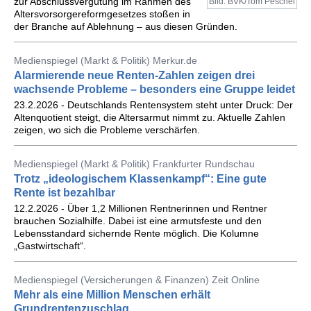
zur Abschlussvergütung im Rahmen des
Bild: BVK/Tom Peschel
Altersvorsorgereformgesetzes stoßen in
der Branche auf Ablehnung – aus diesen Gründen.
Medienspiegel (Markt & Politik) Merkur.de
Alarmierende neue Renten-Zahlen zeigen drei
wachsende Probleme – besonders eine Gruppe leidet
23.2.2026 - Deutschlands Rentensystem steht unter Druck: Der
Altenquotient steigt, die Altersarmut nimmt zu. Aktuelle Zahlen
zeigen, wo sich die Probleme verschärfen.
Medienspiegel (Markt & Politik) Frankfurter Rundschau
Trotz „ideologischem Klassenkampf“: Eine gute
Rente ist bezahlbar
12.2.2026 - Über 1,2 Millionen Rentnerinnen und Rentner
brauchen Sozialhilfe. Dabei ist eine armutsfeste und den
Lebensstandard sichernde Rente möglich. Die Kolumne
„Gastwirtschaft“.
Medienspiegel (Versicherungen & Finanzen) Zeit Online
Mehr als eine Million Menschen erhält
Grundrentenzuschlag