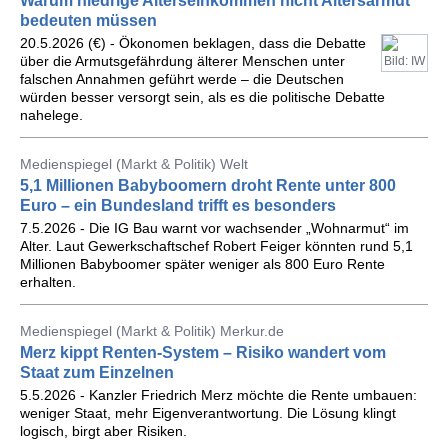
Warum niedrige Alterseinkommen nicht Altersarmut
bedeuten müssen
20.5.2026 (€) - Ökonomen beklagen, dass die Debatte
über die Armutsgefährdung älterer Menschen unter
Bild: IW
falschen Annahmen geführt werde – die Deutschen
würden besser versorgt sein, als es die politische Debatte
nahelege.
Medienspiegel (Markt & Politik) Welt
5,1 Millionen Babyboomern droht Rente unter 800
Euro – ein Bundesland trifft es besonders
7.5.2026 - Die IG Bau warnt vor wachsender „Wohnarmut“ im
Alter. Laut Gewerkschaftschef Robert Feiger könnten rund 5,1
Millionen Babyboomer später weniger als 800 Euro Rente
erhalten.
Medienspiegel (Markt & Politik) Merkur.de
Merz kippt Renten-System – Risiko wandert vom
Staat zum Einzelnen
5.5.2026 - Kanzler Friedrich Merz möchte die Rente umbauen:
weniger Staat, mehr Eigenverantwortung. Die Lösung klingt
logisch, birgt aber Risiken.