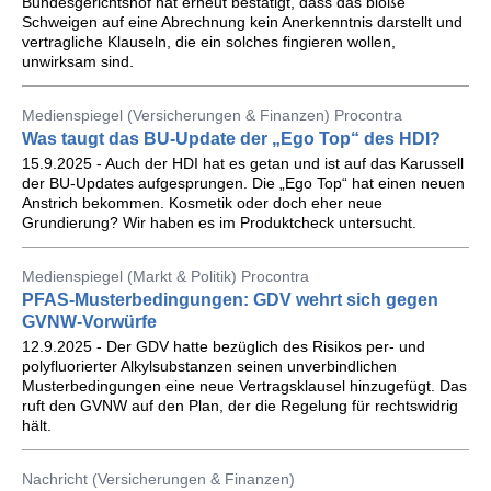
Bundesgerichtshof hat erneut bestätigt, dass das bloße
Schweigen auf eine Abrechnung kein Anerkenntnis darstellt und
vertragliche Klauseln, die ein solches fingieren wollen,
unwirksam sind.
Medienspiegel (Versicherungen & Finanzen) Procontra
Was taugt das BU-Update der „Ego Top“ des HDI?
15.9.2025 - Auch der HDI hat es getan und ist auf das Karussell
der BU-Updates aufgesprungen. Die „Ego Top“ hat einen neuen
Anstrich bekommen. Kosmetik oder doch eher neue
Grundierung? Wir haben es im Produktcheck untersucht.
Medienspiegel (Markt & Politik) Procontra
PFAS-Musterbedingungen: GDV wehrt sich gegen
GVNW-Vorwürfe
12.9.2025 - Der GDV hatte bezüglich des Risikos per- und
polyfluorierter Alkylsubstanzen seinen unverbindlichen
Musterbedingungen eine neue Vertragsklausel hinzugefügt. Das
ruft den GVNW auf den Plan, der die Regelung für rechtswidrig
hält.
Nachricht (Versicherungen & Finanzen)