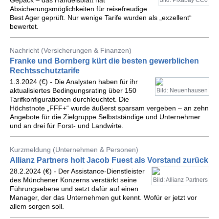
Gepäck – das Handelsblatt hat
Bild: Pixabay CC0
Absicherungsmöglichkeiten für reisefreudige
Best Ager geprüft. Nur wenige Tarife wurden als „exzellent“
bewertet.
Nachricht (Versicherungen & Finanzen)
Franke und Bornberg kürt die besten gewerblichen
Rechtsschutztarife
1.3.2024 (€) - Die Analysten haben für ihr
aktualisiertes Bedingungsrating über 150
Bild: Neuenhausen
Tarifkonfigurationen durchleuchtet. Die
Höchstnote „FFF+“ wurde äußerst sparsam vergeben – an zehn
Angebote für die Zielgruppe Selbstständige und Unternehmer
und an drei für Forst- und Landwirte.
Kurzmeldung (Unternehmen & Personen)
Allianz Partners holt Jacob Fuest als Vorstand zurück
28.2.2024 (€) - Der Assistance-Dienstleister
des Münchener Konzerns verstärkt seine
Bild: Allianz Partners
Führungsebene und setzt dafür auf einen
Manager, der das Unternehmen gut kennt. Wofür er jetzt vor
allem sorgen soll.