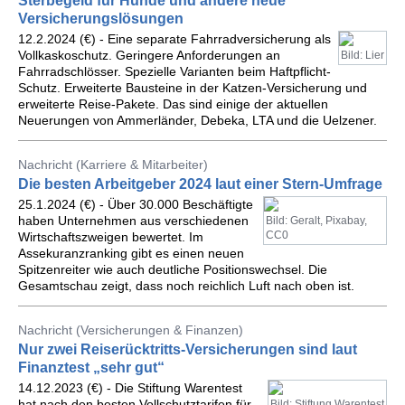
Sterbegeld für Hunde und andere neue
Versicherungslösungen
12.2.2024 (€) - Eine separate Fahrradversicherung als
Vollkaskoschutz. Geringere Anforderungen an
Bild: Lier
Fahrradschlösser. Spezielle Varianten beim Haftpflicht-
Schutz. Erweiterte Bausteine in der Katzen-Versicherung und
erweiterte Reise-Pakete. Das sind einige der aktuellen
Neuerungen von Ammerländer, Debeka, LTA und die Uelzener.
Nachricht (Karriere & Mitarbeiter)
Die besten Arbeitgeber 2024 laut einer Stern-Umfrage
25.1.2024 (€) - Über 30.000 Beschäftigte
haben Unternehmen aus verschiedenen
Bild: Geralt, Pixabay,
CC0
Wirtschaftszweigen bewertet. Im
Assekuranzranking gibt es einen neuen
Spitzenreiter wie auch deutliche Positionswechsel. Die
Gesamtschau zeigt, dass noch reichlich Luft nach oben ist.
Nachricht (Versicherungen & Finanzen)
Nur zwei Reiserücktritts-Versicherungen sind laut
Finanztest „sehr gut“
14.12.2023 (€) - Die Stiftung Warentest
hat nach den besten Vollschutztarifen für
Bild: Stiftung Warentest