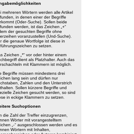
ngabemöglichkeiten
i mehreren Wörtern werden alle Artikel
funden, in denen einer der Begriffe
rkommt (Oder-Suche). Sollen beide
funden werden, ist das Zeichen „+“
dem der gesuchten Begriffe ohne
erzeihen voranzustellen (Und-Suche).
r die genaue Wortfolge ist diese in
führungszeichen zu setzen.
s Zeichen „*“ vor oder hinter einem
chbegriff dient als Platzhalter. Auch das
rschachteln mit Klammern ist möglich.
e Begriffe müssen mindestens drei
ichen lang sein und dürfen nur
chstaben, Zahlen und den Unterstrich
thalten. Sollen kürzere Begriffe und
ezielle Zeichen gesucht werden, so sind
ese in eckige Klammern zu setzen.
itere Suchoptionen
 die Zahl der Treffer einzugrenzen,
nnen Wörter mit vorangestelltem
ichen „-“ ausgeschlossen werden und es
nnen Wörtern mit Inhalten,