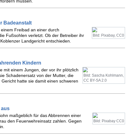
ffordern müssen.
er Badeanstalt
n einem Freibad an einer durch
ie Fußsohlen verletzt. Ob der Betreiber ihr
Bild: Pixabay, CC0
Koblenzer Landgericht entschieden.
dfahrenden Kindern
te mit einem Jungen, der vor ihr plötzlich
sie Schadenersatz von der Mutter, die
Bild: Sascha Kohlmann,
CC BY-SA 2.0
or Gericht hatte sie damit einen schweren
 aus
r Sohn maßgeblich für das Abbrennen einer
e Frau den Feuerwehreinsatz zahlen. Gegen
Bild: Pixabay CC0
in.