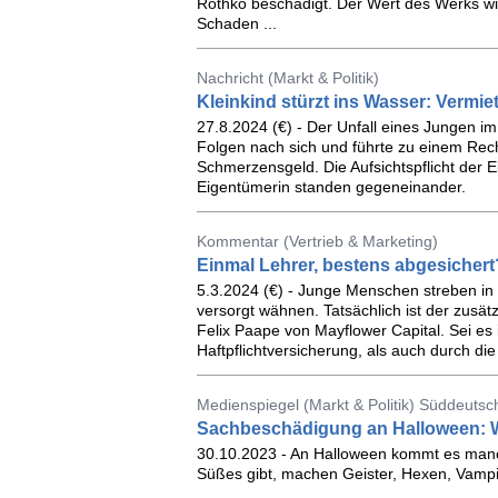
Rothko beschädigt. Der Wert des Werks wir
Schaden ...
Nachricht (Markt & Politik)
Kleinkind stürzt ins Wasser: Vermiet
27.8.2024 (€) - Der Unfall eines Jungen 
Folgen nach sich und führte zu einem Rec
Schmerzensgeld. Die Aufsichtspflicht der E
Eigentümerin standen gegeneinander.
Kommentar (Vertrieb & Marketing)
Einmal Lehrer, bestens abgesicher
5.3.2024 (€) - Junge Menschen streben in d
versorgt wähnen. Tatsächlich ist der zusät
Felix Paape von Mayflower Capital. Sei es
Haftpflichtversicherung, als auch durch die
Medienspiegel (Markt & Politik) Süddeutsc
Sachbeschädigung an Halloween: W
30.10.2023 - An Halloween kommt es manc
Süßes gibt, machen Geister, Hexen, Vampi