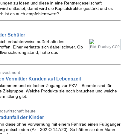
tungen zu lösen und diese in eine Rentnergesellschaft
 wird entlastet, damit wird die Kapitalstruktur gestärkt und es
och ist es auch empfehlenswert?
er Schüler
sich erlaubterweise außerhalb des
ffen. Einer verletzte sich dabei schwer. Ob
Bild: Pixabay CC0
lversicherung stand, hatte das
 Investment
n Vermittler Kunden auf Lebenszeit
 Einkommen und einfacher Zugang zur PKV – Beamte sind für
nte Zielgruppe. Welche Produkte sie noch brauchen und welche
mittlung gibt.
ngswirtschaft heute
adunfall der Kinder
 wenn diese ohne Vorwarnung mit einem Fahrrad einen Fußgänger
urg entschieden (Az.: 302 O 147/20). So hätten sie den Mann