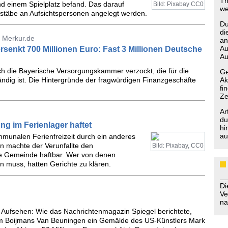
Th
d einem Spielplatz befand. Das darauf
Bild: Pixabay CC0
we
ßstäbe an Aufsichtspersonen angelegt werden.
Du
di
 Merkur.de
an
Au
enkt 700 Millionen Euro: Fast 3 Millionen Deutsche
Au
h die Bayerische Versorgungskammer verzockt, die für die
Ge
ndig ist. Die Hintergründe der fragwürdigen Finanzgeschäfte
Ak
fi
Ze
Ar
du
ng im Ferienlager haftet
hi
au
ommunalen Ferienfreizeit durch ein anderes
en machte der Verunfallte den
Bild: Pixabay, CC0
ie Gemeinde haftbar. Wer von denen
 muss, hatten Gerichte zu klären.
D
Ve
na
r Aufsehen: Wie das Nachrichtenmagazin Spiegel berichtete,
um Boijmans Van Beuningen ein Gemälde des US-Künstlers Mark