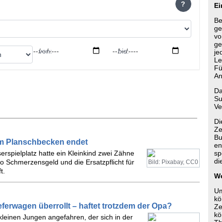
?
Ei
Be
ge
vo
ge
von:
bis:
je
Le
Fü
An
Da
Su
Ve
Di
Ze
Bu
im Planschbecken endet
en
rspielplatz hatte ein Kleinkind zwei Zähne
sp
di
o Schmerzensgeld und die Ersatzpflicht für
Bild: Pixabay, CC0
t.
We
Um
kö
ferwagen überrollt – haftet trotzdem der Opa?
Ze
kö
 kleinen Jungen angefahren, der sich in der