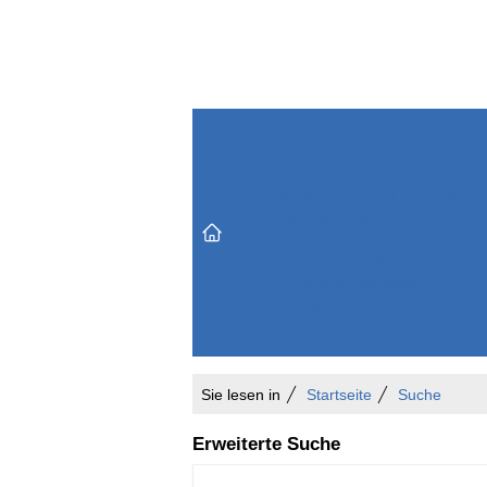
Themenbereiche
Versicherungen & Finanzen
Markt & Politik
Do
Vertrieb & Marketing
Unternehmen & Personen
Karriere & Mitarbeiter
Büro & Organisation
Sie lesen in
Startseite
Suche
Erweiterte Suche