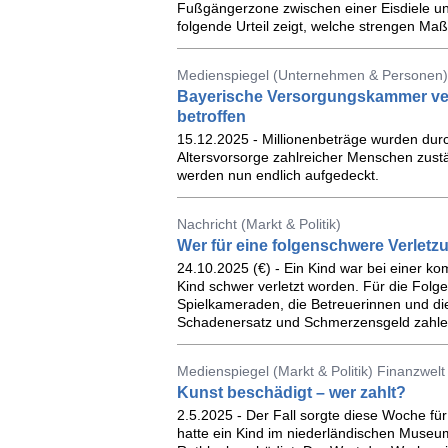
Fußgängerzone zwischen einer Eisdiele un
folgende Urteil zeigt, welche strengen Ma
Medienspiegel (Unternehmen & Personen)
Bayerische Versorgungskammer vers
betroffen
15.12.2025 - Millionenbeträge wurden durc
Altersvorsorge zahlreicher Menschen zustä
werden nun endlich aufgedeckt.
Nachricht (Markt & Politik)
Wer für eine folgenschwere Verletzu
24.10.2025 (€) - Ein Kind war bei einer k
Kind schwer verletzt worden. Für die Folg
Spielkameraden, die Betreuerinnen und d
Schadenersatz und Schmerzensgeld zahlen
Medienspiegel (Markt & Politik) Finanzwelt
Kunst beschädigt – wer zahlt?
2.5.2025 - Der Fall sorgte diese Woche fü
hatte ein Kind im niederländischen Muse