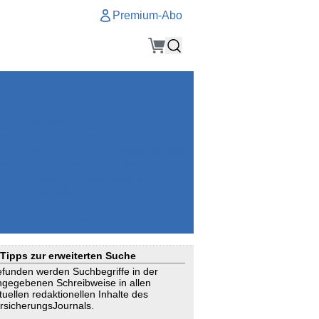
Premium-Abo
Service
Premium-Abo
Kontakt
gen
Häufige Fragen
e
VersicherungsJournal als Startseite
el
Nutzungsrechte erhalten
Mitteilung an die Redaktion
ial
Newsletter
RSS
Suchagenten
Tipps zur erweiterten Suche
funden werden Suchbegriffe in der
ngegebenen Schreibweise in allen
tuellen redaktionellen Inhalte des
rsicherungsJournals.