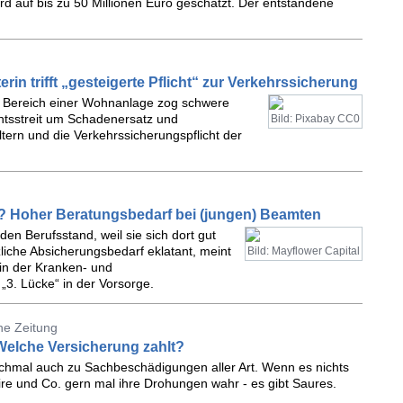
d auf bis zu 50 Millionen Euro geschätzt. Der entstandene
erin trifft „gesteigerte Pflicht“ zur Verkehrssicherung
im Bereich einer Wohnanlage zog schwere
htsstreit um Schadenersatz und
Bild: Pixabay CC0
ltern und die Verkehrssicherungspflicht der
t? Hoher Beratungsbedarf bei (jungen) Beamten
en Berufsstand, weil sie sich dort gut
zliche Absicherungsbedarf eklatant, meint
Bild: Mayflower Capital
 in der Kranken- und
 „3. Lücke“ in der Vorsorge.
he Zeitung
elche Versicherung zahlt?
hmal auch zu Sachbeschädigungen aller Art. Wenn es nichts
re und Co. gern mal ihre Drohungen wahr - es gibt Saures.