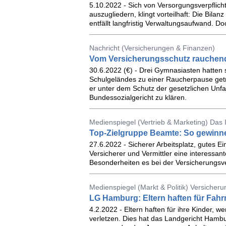
5.10.2022 - Sich von Versorgungsverpflich
auszugliedern, klingt vorteilhaft: Die Bilanz
entfällt langfristig Verwaltungsaufwand. D
Nachricht (Versicherungen & Finanzen)
Vom Versicherungsschutz rauchend
30.6.2022 (€) - Drei Gymnasiasten hatten 
Schulgeländes zu einer Raucherpause getro
er unter dem Schutz der gesetzlichen Unfal
Bundessozialgericht zu klären.
Medienspiegel (Vertrieb & Marketing) Das
Top-Zielgruppe Beamte: So gewinne
27.6.2022 - Sicherer Arbeitsplatz, gutes
Versicherer und Vermittler eine interessa
Besonderheiten es bei der Versicherungsver
Medienspiegel (Markt & Politik) Versicheru
LG Hamburg: Eltern haften für Fahrr
4.2.2022 - Eltern haften für ihre Kinder,
verletzen. Dies hat das Landgericht Hamb