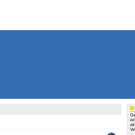
Weitere Inhalte
Nachrichten
Kurzmeldun
Kommentar
ssiers
Bücher
Extrablatt
Anzeigenmarkt
Originaltexte
Medienspieg
Leserbriefe
Themenspez
Podcasts
Ge
ei
ak
Ve