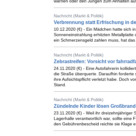
warnen oder den Jungen zum Anhalten au
Nachricht (Markt & Politik)
Verbrennung statt Erfrischung in d
10.12.2020 (€) - Ein Mädchen hatte sich i
Sonneneinstrahlung erhitzten Metallplatte d
ein Schmerzensgeld zahlen muss, hat das 
Nachricht (Markt & Politik)
Zebrastreifen: Vorsicht vor fahrra
24.11.2020 (€) - Eine Autofahrerin kollidier
die Straße überquerte. Daraufhin forderte 
ihre Aufsichtspflicht verletzt habe. Doch v
Stand.
Nachricht (Markt & Politik)
Zündelnde Kinder lösen Großbrand
23.11.2020 (€) - Weil ihr dreizehnjährige
Lagerhalle verantwortlich war, sollte ein
den Gebührenbescheid reichte sie Klage e