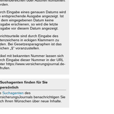
emenbereichen oder Autoren kombiniert
rden.
rch Eingabe eines genauen Datums wird
e entsprechende Ausgabe angezeigt. Ist
 dem eingegebenen Datum keine
sgabe erschienen, so wird die letzte
sgabe vor diesem Datum angezeigt.
richtsurteile sind durch Eingabe des
tenzeichens in eckigen Klammern zu
nden. Bei Gesetzesparagraphen ist das
ichen „§“ voranzustellen.
tikel mit bekannten Nummer lassen sich
rch Eingabe dieser Nummer in der URL
nter https://www.versicherungsjournal.de-
frufen.
Suchagenten finden für Sie
persönlich
ie
Suchagenten
des
rsicherungsJournals benachrichtigen Sie
ch Ihren Wünschen über neue Inhalte.