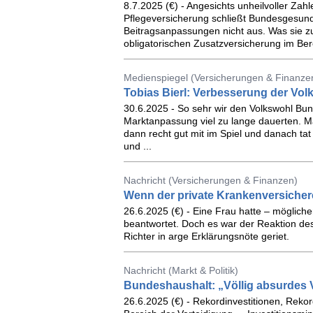
8.7.2025 (€) - Angesichts unheilvoller Za
Pflegeversicherung schließt Bundesgesund
Beitragsanpassungen nicht aus. Was sie z
obligatorischen Zusatzversicherung im Ber
Medienspiegel (Versicherungen & Finanzen
Tobias Bierl: Verbesserung der Vo
30.6.2025 - So sehr wir den Volkswohl Bund 
Marktanpassung viel zu lange dauerten. Ma
dann recht gut mit im Spiel und danach tat
und ...
Nachricht (Versicherungen & Finanzen)
Wenn der private Krankenversichere
26.6.2025 (€) - Eine Frau hatte – mögliche
beantwortet. Doch es war der Reaktion des
Richter in arge Erklärungsnöte geriet.
Nachricht (Markt & Politik)
Bundeshaushalt: „Völlig absurdes 
26.6.2025 (€) - Rekordinvestitionen, Rek