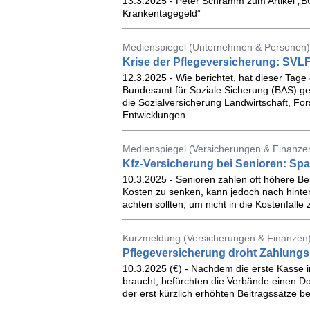
13.3.2025 - Peter Schramm zum Artikel „
Krankentagegeld”
Medienspiegel (Unternehmen & Personen)
Krise der Pflegeversicherung: SVLFG
12.3.2025 - Wie berichtet, hat dieser Tage
Bundesamt für Soziale Sicherung (BAS) gest
die Sozialversicherung Landwirtschaft, Fo
Entwicklungen.
Medienspiegel (Versicherungen & Finanze
Kfz-Versicherung bei Senioren: Sp
10.3.2025 - Senioren zahlen oft höhere Beit
Kosten zu senken, kann jedoch nach hinten
achten sollten, um nicht in die Kostenfalle 
Kurzmeldung (Versicherungen & Finanzen
Pflegeversicherung droht Zahlungs
10.3.2025 (€) - Nachdem die erste Kasse in
braucht, befürchten die Verbände einen Do
der erst kürzlich erhöhten Beitragssätze b