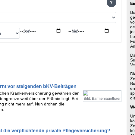
?
Ei
Be
ge
vo
ge
von:
bis:
je
Le
Fü
An
Da
Su
Ve
Di
Ze
Bu
nt vor steigenden bKV-Beiträgen
en
eblichen Krankenversicherung gewähren den
sp
di
ngrenze weit über der Prämie liegt. Bei
Bild: Barmeniagothaer
g nicht mehr auf. Nun drohen die
We
en.
Um
kö
Ze
mt die verpflichtende private Pflegeversicherung?
kö