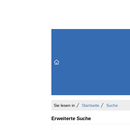
Themenbereiche
Versicherungen & Finanzen
Markt & Politik
Do
Vertrieb & Marketing
Unternehmen & Personen
Karriere & Mitarbeiter
Büro & Organisation
Sie lesen in
Startseite
Suche
Erweiterte Suche