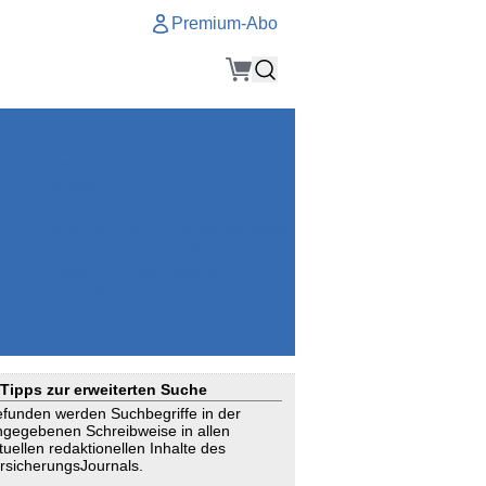
Premium-Abo
Service
Premium-Abo
Kontakt
gen
Häufige Fragen
e
VersicherungsJournal als Startseite
el
Nutzungsrechte erhalten
Mitteilung an die Redaktion
ial
Newsletter
RSS
Suchagenten
Tipps zur erweiterten Suche
funden werden Suchbegriffe in der
ngegebenen Schreibweise in allen
tuellen redaktionellen Inhalte des
rsicherungsJournals.