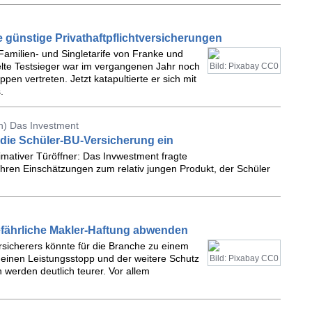
e günstige Privathaftpflichtversicherungen
 Familien- und Singletarife von Franke und
lte Testsieger war im vergangenen Jahr noch
Bild: Pixabay CC0
pen vertreten. Jetzt katapultierte er sich mit
.
n) Das Investment
 die Schüler-BU-Versicherung ein
timativer Türöffner: Das Invwestment fragte
ihren Einschätzungen zum relativ jungen Produkt, der Schüler
efährliche Makler-Haftung abwenden
ersicherers könnte für die Branche zu einem
einen Leistungsstopp und der weitere Schutz
Bild: Pixabay CC0
werden deutlich teurer. Vor allem