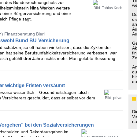
Th
hlen des Bundesrechnungshofs zur
we
heitsministerin Nina Warken weitere
Bild: Tobias Koch
u einer Bürgerversicherung und einer
Du
eich Pflege sagt.
di
an
Au
) Finanzberatung Bierl
Au
lkswohl Bund BU-Versicherung
Ge
schätzen, so oft haben wir kritisiert, dass die Zyklen der
Ak
n hat seine Berufsunfähigkeitsversicherung verbessert, war
fi
Ze
 sich gefühlt drei Jahre nichts mehr. Man gelobte Besserung
Ar
du
hi
au
r wichtige Fristen versäumt
rweise wissentlich – Gesundheitsfragen falsch
 Versicherers geschuldet, dass er selbst vor dem
Bild: privat
D
Ve
na
Vorgehen“ bei den Sozialversicherungen
ordschulden und Rekordausgaben im