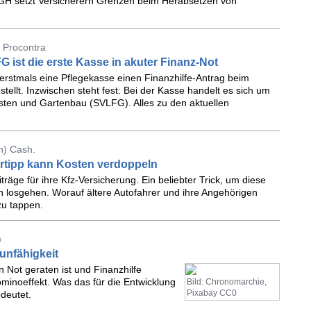
BGH setzt Versicherern Grenzen beim Herabsetzen von
 Procontra
 ist die erste Kasse in akuter Finanz-Not
 erstmals eine Pflegekasse einen Finanzhilfe-Antrag beim
ellt. Inzwischen steht fest: Bei der Kasse handelt es sich um
rsten und Gartenbau (SVLFG). Alles zu den aktuellen
n) Cash.
artipp kann Kosten verdoppeln
räge für ihre Kfz-Versicherung. Ein beliebter Trick, um diese
 losgehen. Worauf ältere Autofahrer und ihre Angehörigen
zu tappen.
)
unfähigkeit
 Not geraten ist und Finanzhilfe
minoeffekt. Was das für die Entwicklung
Bild: Chronomarchie,
Pixabay CC0
edeutet.