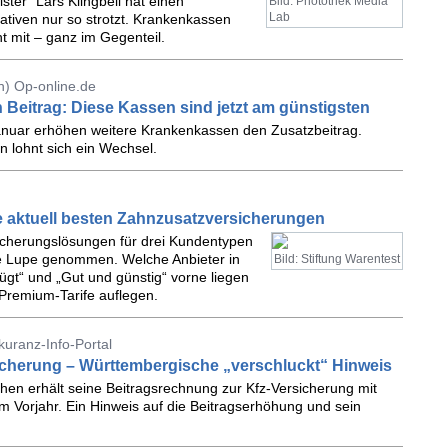
ster“ Lars Klingbeil hat einen
Bild: Photothek Media
Lab
ativen nur so strotzt. Krankenkassen
t mit – ganz im Gegenteil.
n) Op-online.de
Beitrag: Diese Kassen sind jetzt am günstigsten
nuar erhöhen weitere Krankenkassen den Zusatzbeitrag.
n lohnt sich ein Wechsel.
ie aktuell besten Zahnzusatzversicherungen
sicherungslösungen für drei Kundentypen
ie Lupe genommen. Welche Anbieter in
Bild: Stiftung Warentest
gt“ und „Gut und günstig“ vorne liegen
 Premium-Tarife auflegen.
kuranz-Info-Portal
icherung – Württembergische „verschluckt“ Hinweis
en erhält seine Beitragsrechnung zur Kfz-Versicherung mit
Vorjahr. Ein Hinweis auf die Beitragserhöhung und sein