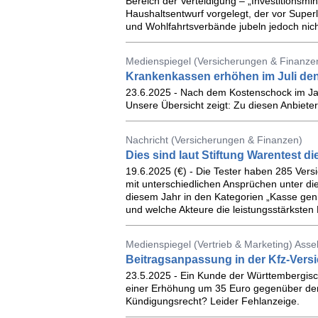
Bereich der Verteidigung – „Investitionsmini
Haushaltsentwurf vorgelegt, der vor Superl
und Wohlfahrtsverbände jubeln jedoch nich
Medienspiegel (Versicherungen & Finanze
Krankenkassen erhöhen im Juli den 
23.6.2025 - Nach dem Kostenschock im Ja
Unsere Übersicht zeigt: Zu diesen Anbieter
Nachricht (Versicherungen & Finanzen)
Dies sind laut Stiftung Warentest d
19.6.2025 (€) - Die Tester haben 285 Ver
mit unterschiedlichen Ansprüchen unter d
diesem Jahr in den Kategorien „Kasse genü
und welche Akteure die leistungsstärksten
Medienspiegel (Vertrieb & Marketing) Asse
Beitragsanpassung in der Kfz-Vers
23.5.2025 - Ein Kunde der Württembergisch
einer Erhöhung um 35 Euro gegenüber dem 
Kündigungsrecht? Leider Fehlanzeige.