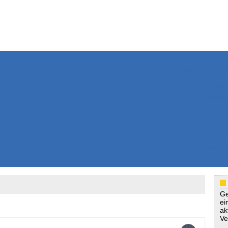
Weitere Inhalte
Nachrichten
Kurzmeldun
Kommentar
ssiers
Bücher
Extrablatt
Anzeigenmarkt
Originaltexte
Medienspieg
Leserbriefe
Themenspez
Podcasts
Ge
ei
ak
Ve