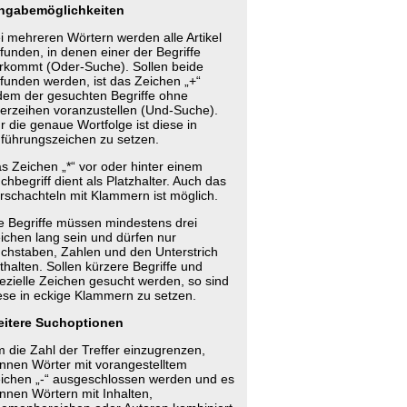
ngabemöglichkeiten
i mehreren Wörtern werden alle Artikel
funden, in denen einer der Begriffe
rkommt (Oder-Suche). Sollen beide
funden werden, ist das Zeichen „+“
dem der gesuchten Begriffe ohne
erzeihen voranzustellen (Und-Suche).
r die genaue Wortfolge ist diese in
führungszeichen zu setzen.
s Zeichen „*“ vor oder hinter einem
chbegriff dient als Platzhalter. Auch das
rschachteln mit Klammern ist möglich.
e Begriffe müssen mindestens drei
ichen lang sein und dürfen nur
chstaben, Zahlen und den Unterstrich
thalten. Sollen kürzere Begriffe und
ezielle Zeichen gesucht werden, so sind
ese in eckige Klammern zu setzen.
itere Suchoptionen
 die Zahl der Treffer einzugrenzen,
nnen Wörter mit vorangestelltem
ichen „-“ ausgeschlossen werden und es
nnen Wörtern mit Inhalten,