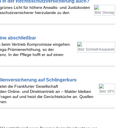
 in der Rechtsschutzversicherung auch?
 grünes Licht für höhere Anwalts- und Justizkosten
sschutzversicherer hierzulande zu den
Bild: Deurag
line abschließbar
ss beim Vertrieb Kompromisse eingehen.
Mega-Prämienerhöhung, so der
Bild: Schmidt-Kasparek
nz. In der Pflege hofft er auf einen
lienversicherung auf Schlingerkurs
etet die Frankfurter Gesellschaft
en Online- und Direktvertrieb an – Makler bleiben
Bild: DFV
Fragen auf und heizt die Gerüchteküche an. Quellen
nen.