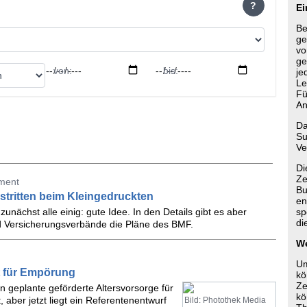
?
Ei
Be
ge
vo
ge
von:
bis:
je
Le
Fü
An
Da
Su
Ve
Di
Ze
tment
Bu
erstritten beim Kleingedruckten
en
zunächst alle einig: gute Idee. In den Details gibt es aber
sp
di
d Versicherungsverbände die Pläne des BMF.
We
Um
t für Empörung
kö
Ze
n geplante geförderte Altersvorsorge für
kö
, aber jetzt liegt ein Referentenentwurf
Bild: Photothek Media