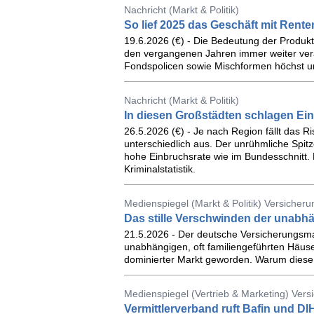
Nachricht (Markt & Politik)
So lief 2025 das Geschäft mit Ren
19.6.2026 (€) - Die Bedeutung der Produk
den vergangenen Jahren immer weiter verän
Fondspolicen sowie Mischformen höchst un
Nachricht (Markt & Politik)
In diesen Großstädten schlagen Ei
26.5.2026 (€) - Je nach Region fällt das 
unterschiedlich aus. Der unrühmliche Spitz
hohe Einbruchsrate wie im Bundesschnitt. D
Kriminalstatistik.
Medienspiegel (Markt & Politik) Versicher
Das stille Verschwinden der unabh
21.5.2026 - Der deutsche Versicherungsmakl
unabhängigen, oft familiengeführten Häus
dominierter Markt geworden. Warum diese En
Medienspiegel (Vertrieb & Marketing) Vers
Vermittlerverband ruft Bafin und DI