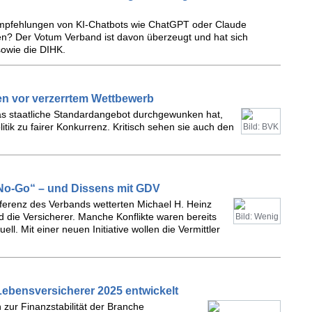
empfehlungen von KI-Chatbots wie ChatGPT oder Claude
en? Der Votum Verband ist davon überzeugt und hat sich
sowie die DIHK.
nen vor verzerrtem Wettbewerb
as staatliche Standardangebot durchgewunken hat,
ik zu fairer Konkurrenz. Kritisch sehen sie auch den
Bild: BVK
No-Go“ – und Dissens mit GDV
ferenz des Verbands wetterten Michael H. Heinz
d die Versicherer. Manche Konflikte waren bereits
Bild: Wenig
ll. Mit einer neuen Initiative wollen die Vermittler
 Lebensversicherer 2025 entwickelt
 zur Finanzstabilität der Branche