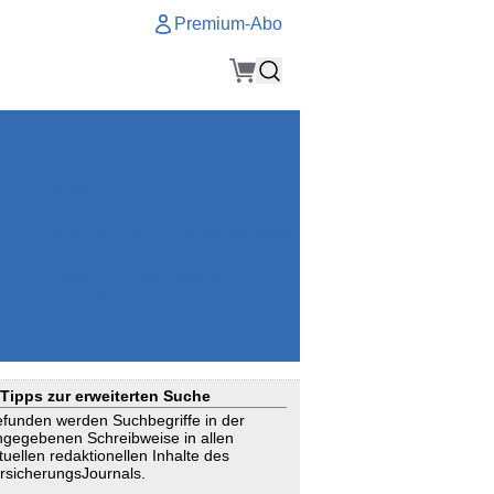
Premium-Abo
Service
Premium-Abo
Kontakt
gen
Häufige Fragen
e
VersicherungsJournal als Startseite
el
Nutzungsrechte erhalten
Mitteilung an die Redaktion
ial
Newsletter
RSS
Suchagenten
Tipps zur erweiterten Suche
funden werden Suchbegriffe in der
ngegebenen Schreibweise in allen
tuellen redaktionellen Inhalte des
rsicherungsJournals.