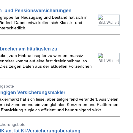
ten- und Pensionsversicherungen
tgruppe für Neuzugang und Bestand hat sich in
dert. Dabei entwickelten sich Klassik- und
Bild: Wichert
terschiedlich.
nbrecher am häufigsten zu
Risiko, zum Einbruchsopfer zu werden, massiv
enreiter kommt auf eine fast dreieinhalbmal so
Bild: Wichert
ies zeigen Daten aus der aktuellen Polizeilichen
ungsbote
ängigen Versicherungsmakler
ermarkt hat sich leise, aber tiefgreifend verändert. Aus vielen
ern ist zunehmend ein von globalen Konzernen und Plattformen
twicklung zugleich effizient und beunruhigend wirkt ...
icherungsbote
HK an: Ist KI-Versicherungsberatung