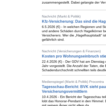
zusammengestellt. Dabei gelangte der Vers
Nachricht (Markt & Politik)
Kfz-Versicherung: Das sind die Hag
6.5.2026 (€) - In welchen Regionen und St
und andere Schäden durch Hagelkörner be
Versicherers. Wer die „Hagelhauptstadt“ i
gefährlich sind.
Nachricht (Versicherungen & Finanzen)
Kosten pro Wohnungseinbruch sti
22.4.2026 (€) - Der GDV hat am Dienstag d
Jahr vorgestellt. Die Anzahl der Taten, 
Schadendurchschnitt schnellten teils deutli
Medienspiegel (Markt & Politik) Procontra
Tagesschau-Bericht: BVK sieht pa
Versicherungsvermittlern
10.4.2026 - Ein Bericht der Tagesschau te
lobt das Honorar-Pendant in den Himmel. D
mit seinem Ärger nicht allein da.