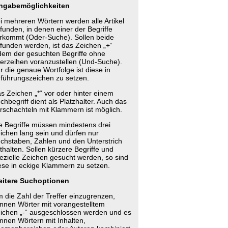
ngabemöglichkeiten
i mehreren Wörtern werden alle Artikel
funden, in denen einer der Begriffe
rkommt (Oder-Suche). Sollen beide
funden werden, ist das Zeichen „+“
dem der gesuchten Begriffe ohne
erzeihen voranzustellen (Und-Suche).
r die genaue Wortfolge ist diese in
führungszeichen zu setzen.
s Zeichen „*“ vor oder hinter einem
chbegriff dient als Platzhalter. Auch das
rschachteln mit Klammern ist möglich.
e Begriffe müssen mindestens drei
ichen lang sein und dürfen nur
chstaben, Zahlen und den Unterstrich
thalten. Sollen kürzere Begriffe und
ezielle Zeichen gesucht werden, so sind
ese in eckige Klammern zu setzen.
itere Suchoptionen
 die Zahl der Treffer einzugrenzen,
nnen Wörter mit vorangestelltem
ichen „-“ ausgeschlossen werden und es
nnen Wörtern mit Inhalten,