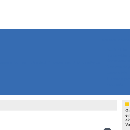
Weitere Inhalte
Nachrichten
Kurzmeldun
Kommentar
ssiers
Bücher
Extrablatt
Anzeigenmarkt
Originaltexte
Medienspieg
Leserbriefe
Themenspez
Podcasts
Ge
ei
ak
Ve