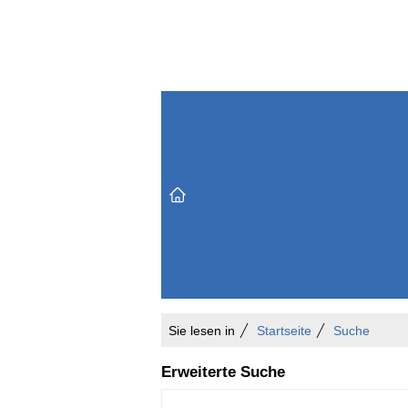
Themenbereiche
Versicherungen & Finanzen
Markt & Politik
Do
Vertrieb & Marketing
Unternehmen & Personen
Karriere & Mitarbeiter
Büro & Organisation
Sie lesen in
Startseite
Suche
Erweiterte Suche