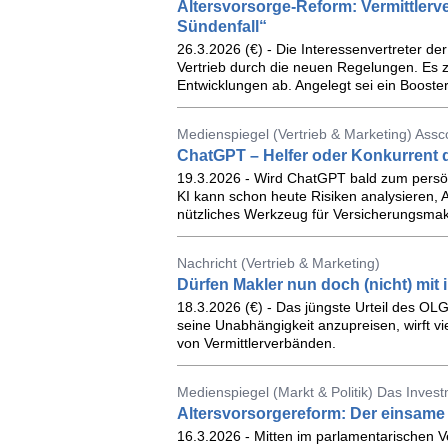
Altersvorsorge-Reform: Vermittler
Sündenfall“
26.3.2026 (€) - Die Interessenvertreter 
Vertrieb durch die neuen Regelungen. Es 
Entwicklungen ab. Angelegt sei ein Booster
Medienspiegel (Vertrieb & Marketing) Ass
ChatGPT – Helfer oder Konkurrent 
19.3.2026 - Wird ChatGPT bald zum persönl
KI kann schon heute Risiken analysieren, 
nützliches Werkzeug für Versicherungsmak
Nachricht (Vertrieb & Marketing)
Dürfen Makler nun doch (nicht) mit
18.3.2026 (€) - Das jüngste Urteil des OL
seine Unabhängigkeit anzupreisen, wirft vi
von Vermittlerverbänden.
Medienspiegel (Markt & Politik) Das Inves
Altersvorsorgereform: Der einsam
16.3.2026 - Mitten im parlamentarischen V