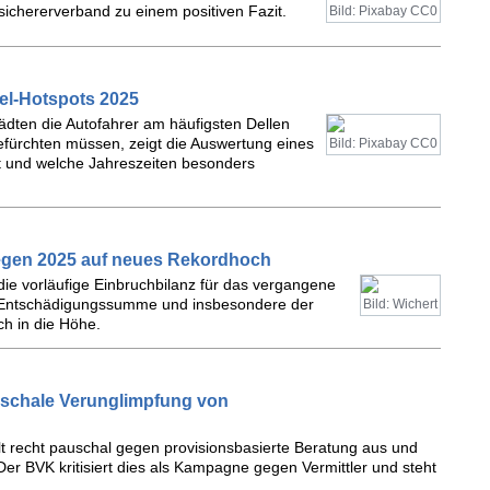
ichererverband zu einem positiven Fazit.
Bild: Pixabay CC0
el-Hotspots 2025
ädten die Autofahrer am häufigsten Dellen
fürchten müssen, zeigt die Auswertung eines
Bild: Pixabay CC0
st und welche Jahreszeiten besonders
egen 2025 auf neues Rekordhoch
ie vorläufige Einbruchbilanz für das vergangene
die Entschädigungssumme und insbesondere der
Bild: Wichert
ch in die Höhe.
uschale Verunglimpfung von
ilt recht pauschal gegen provisionsbasierte Beratung aus und
er BVK kritisiert dies als Kampagne gegen Vermittler und steht