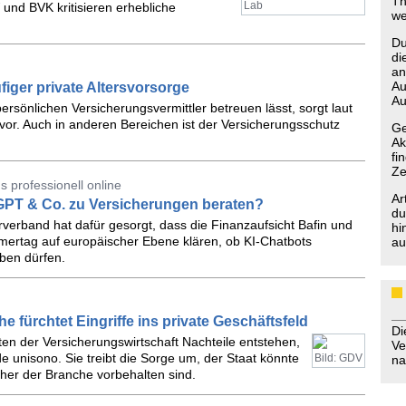
Th
Lab
und BVK kritisieren erhebliche
we
Du
di
an
Au
figer private Altersvorsorge
Au
rsönlichen Versicherungsvermittler betreuen lässt, sorgt laut
r vor. Auch in anderen Bereichen ist der Versicherungsschutz
Ge
Ak
fi
Ze
 professionell online
Ar
GPT & Co. zu Versicherungen beraten?
du
erverband hat dafür gesorgt, dass die Finanzaufsicht Bafin und
hi
ertag auf europäischer Ebene klären, ob KI-Chatbots
au
ben dürfen.
fürchtet Eingriffe ins private Geschäftsfeld
D
ten der Versicherungswirtschaft Nachteile entstehen,
Ve
unisono. Sie treibt die Sorge um, der Staat könnte
Bild: GDV
na
isher der Branche vorbehalten sind.