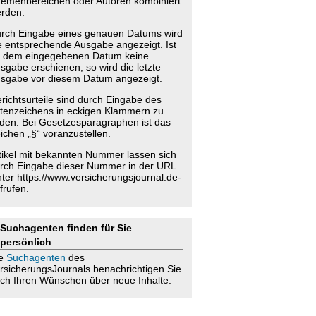
emenbereichen oder Autoren kombiniert
rden.
rch Eingabe eines genauen Datums wird
e entsprechende Ausgabe angezeigt. Ist
 dem eingegebenen Datum keine
sgabe erschienen, so wird die letzte
sgabe vor diesem Datum angezeigt.
richtsurteile sind durch Eingabe des
tenzeichens in eckigen Klammern zu
nden. Bei Gesetzesparagraphen ist das
ichen „§“ voranzustellen.
tikel mit bekannten Nummer lassen sich
rch Eingabe dieser Nummer in der URL
nter https://www.versicherungsjournal.de-
frufen.
Suchagenten finden für Sie
persönlich
ie
Suchagenten
des
rsicherungsJournals benachrichtigen Sie
ch Ihren Wünschen über neue Inhalte.