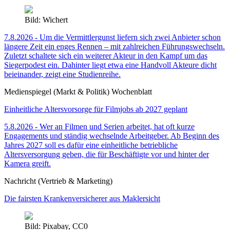
Bild: Wichert
7.8.2026 - Um die Vermittlergunst liefern sich zwei Anbieter schon
längere Zeit ein enges Rennen – mit zahlreichen Führungswechseln.
Zuletzt schaltete sich ein weiterer Akteur in den Kampf um das
Siegerpodest ein. Dahinter liegt etwa eine Handvoll Akteure dicht
beieinander, zeigt eine Studienreihe.
Medienspiegel (Markt & Politik) Wochenblatt
Einheitliche Altersvorsorge für Filmjobs ab 2027 geplant
5.8.2026 - Wer an Filmen und Serien arbeitet, hat oft kurze
Engagements und ständig wechselnde Arbeitgeber. Ab Beginn des
Jahres 2027 soll es dafür eine einheitliche betriebliche
Altersversorgung geben, die für Beschäftigte vor und hinter der
Kamera greift.
Nachricht (Vertrieb & Marketing)
Die fairsten Krankenversicherer aus Maklersicht
Bild: Pixabay, CC0