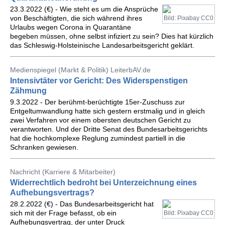
23.3.2022 (€) - Wie steht es um die Ansprüche
von Beschäftigten, die sich während ihres
Bild: Pixabay CC0
Urlaubs wegen Corona in Quarantäne
begeben müssen, ohne selbst infiziert zu sein? Dies hat kürzlich
das Schleswig-Holsteinische Landesarbeitsgericht geklärt.
Medienspiegel (Markt & Politik) LeiterbAV.de
Intensivtäter vor Gericht: Des Widerspenstigen
Zähmung
9.3.2022 - Der berühmt-berüchtigte 15er-Zuschuss zur
Entgeltumwandlung hatte sich gestern erstmalig und in gleich
zwei Verfahren vor einem obersten deutschen Gericht zu
verantworten. Und der Dritte Senat des Bundesarbeitsgerichts
hat die hochkomplexe Reglung zumindest partiell in die
Schranken gewiesen.
Nachricht (Karriere & Mitarbeiter)
Widerrechtlich bedroht bei Unterzeichnung eines
Aufhebungsvertrags?
28.2.2022 (€) - Das Bundesarbeitsgericht hat
sich mit der Frage befasst, ob ein
Bild: Pixabay CC0
Aufhebungsvertrag, der unter Druck