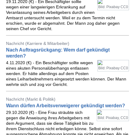
19.11.2020 (€) - Ein Beschäftigter sollte
wegen einer langwierigen Erkrankung auf
Bild: Pixabay CC0
Veranlassung seines Arbeitgebers durch einen
Amtsarzt untersucht werden. Weil er zu dem Termin nicht
erschien, wurde er abgemahnt. Der Mann zog daher gegen
seinen Chef vor Gericht.
Nachricht (Karriere & Mitarbeiter)
Nach Auftragsrückgang: Wem darf gekündigt
werden?
4.11.2020 (€) - Ein Beschäftigter sollte wegen
eines akuten Personalüberhangs entlassen
Bild: Pixabay CC0
werden. Er hätte allerdings auf dem Posten
eines Leiharbeitnehmers eingesetzt werden können. Der Mann
wehrte sich und zog vor Gericht.
Nachricht (Markt & Politik)
Wann dürfen Arbeitsverweigerer gekündigt werden?
29.10.2020 (€) - Eine Frau sträubte sich
gegen die Anweisung ihres Arbeitgebers mit
Bild: Pixabay, CC0
dem Argument, dass sie diese Tätigkeit bis zu
ihrem Dienstschluss nicht erledigen könne. Selbst eine sofort
ausgesprochene Abmahnung konnte sie nicht erweichen. Als sie