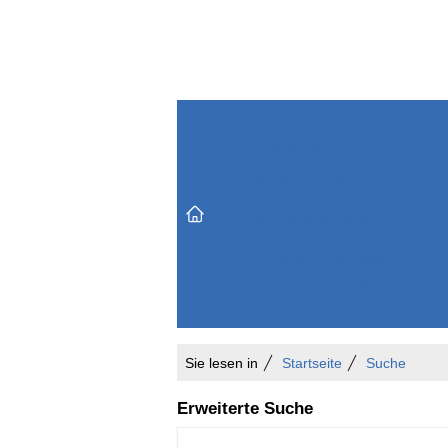
Themenbereiche
Versicherungen & Finanzen
Markt & Politik
Do
Vertrieb & Marketing
Unternehmen & Personen
Karriere & Mitarbeiter
Büro & Organisation
Sie lesen in
Startseite
Suche
Erweiterte Suche