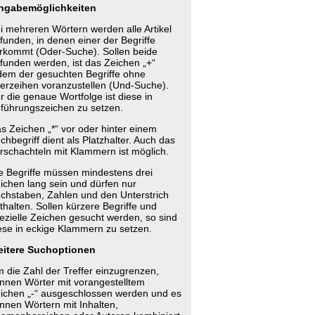
ngabemöglichkeiten
i mehreren Wörtern werden alle Artikel
funden, in denen einer der Begriffe
rkommt (Oder-Suche). Sollen beide
funden werden, ist das Zeichen „+“
dem der gesuchten Begriffe ohne
erzeihen voranzustellen (Und-Suche).
r die genaue Wortfolge ist diese in
führungszeichen zu setzen.
s Zeichen „*“ vor oder hinter einem
chbegriff dient als Platzhalter. Auch das
rschachteln mit Klammern ist möglich.
e Begriffe müssen mindestens drei
ichen lang sein und dürfen nur
chstaben, Zahlen und den Unterstrich
thalten. Sollen kürzere Begriffe und
ezielle Zeichen gesucht werden, so sind
ese in eckige Klammern zu setzen.
itere Suchoptionen
 die Zahl der Treffer einzugrenzen,
nnen Wörter mit vorangestelltem
ichen „-“ ausgeschlossen werden und es
nnen Wörtern mit Inhalten,