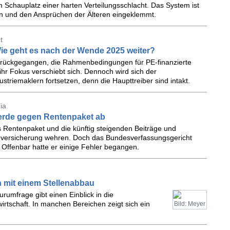
 Schauplatz einer harten Verteilungsschlacht. Das System ist
n und den Ansprüchen der Älteren eingeklemmt.
t
ie geht es nach der Wende 2025 weiter?
urückgegangen, die Rahmenbedingungen für PE-finanzierte
ihr Fokus verschiebt sich. Dennoch wird sich der
triemaklern fortsetzen, denn die Haupttreiber sind intakt.
ia
erde gegen Rentenpaket ab
s Rentenpaket und die künftig steigenden Beiträge und
enversicherung wehren. Doch das Bundesverfassungsgericht
 Offenbar hatte er einige Fehler begangen.
 mit einem Stellenabbau
rumfrage gibt einen Einblick in die
irtschaft. In manchen Bereichen zeigt sich ein
Bild: Meyer