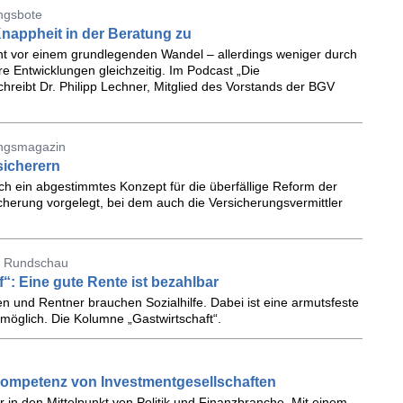
ungsbote
Knappheit in der Beratung zu
ht vor einem grundlegenden Wandel – allerdings weniger durch
 Entwicklungen gleichzeitig. Im Podcast „Die
reibt Dr. Philipp Lechner, Mitglied des Vorstands der BGV
ungsmagazin
sicherern
ch ein abgestimmtes Konzept für die überfällige Reform der
cherung vorgelegt, bei dem auch die Versicherungsvermittler
er Rundschau
: Eine gute Rente ist bezahlbar
n und Rentner brauchen Sozialhilfe. Dabei ist eine armutsfeste
öglich. Die Kolumne „Gastwirtschaft“.
ekompetenz von Investmentgesellschaften
er in den Mittelpunkt von Politik und Finanzbranche. Mit einem