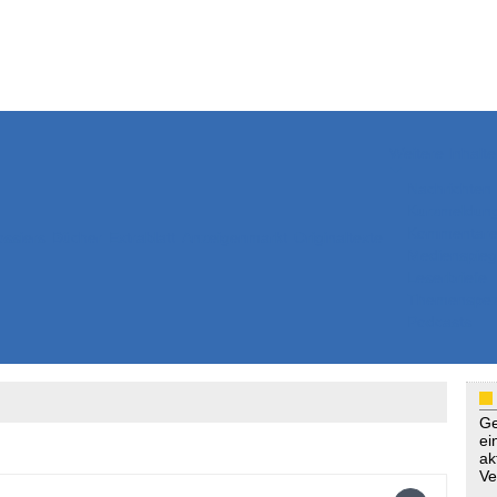
Weitere Inhalte
Nachrichten
Kurzmeldun
Kommentar
ssiers
Bücher
Extrablatt
Anzeigenmarkt
Originaltexte
Medienspieg
Leserbriefe
Themenspez
Podcasts
Ge
ei
ak
Ve