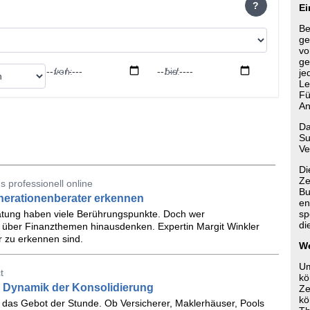
?
Ei
Be
ge
vo
ge
von:
bis:
je
Le
Fü
An
Da
Su
Ve
Di
Ze
 professionell online
Bu
nerationenberater erkennen
en
atung haben viele Berührungspunkte. Doch wer
sp
di
 über Finanzthemen hinausdenken. Expertin Margit Winkler
r zu erkennen sind.
We
Um
t
kö
ue Dynamik der Konsolidierung
Ze
kö
 das Gebot der Stunde. Ob Versicherer, Maklerhäuser, Pools