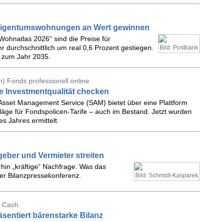
 Eigentumswohnungen an Wert gewinnen
Wohnatlas 2026“ sind die Preise für
urchschnittlich um real 0,6 Prozent gestiegen.
Bild: Postbank
s zum Jahr 2035.
) Fonds professionell online
e Investmentqualität checken
Asset Management Service (SAM) bietet über eine Plattform
läge für Fondspolicen-Tarife – auch im Bestand. Jetzt wurden
s Jahres ermittelt.
eber und Vermieter streiten
rhin „kräftige“ Nachfrage. Was das
ner Bilanzpressekonferenz.
Bild: Schmidt-Kasparek
 Cash.
sentiert bärenstarke Bilanz