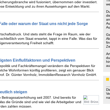
Th
sicherungsbranche wird fusioniert, übernommen oder investiert.
we
se Entwicklung und zu ihren Auswirkungen auf den Markt.
Du
di
an
Au
alle oder warum der Staat uns nicht jede Sorge
Au
rtschaftsdruck. Und stets steht die Frage im Raum, wie der
Ge
chließlich vom Staat erwartet, tappt in eine Falle. Was das für
Ak
fi
genverantwortung Freiheit schafft.
Ze
Ar
du
tigsten Einflußfaktoren und Perspektiven
hi
au
politik und Fachkräftemangel verändern die Perspektiven für
he Wohnformen künftig profitieren, zeigt ein genauer Blick
 Prof. Dr. Günter Vornholz, ImmobilienResearch Vornholz GmbH.
D
utlich steigen
Ve
 Beitragssatzerhöhung seit 2007. Und bereits für
na
 Was die Gründe sind und wie viel die Arbeitgeber und
Bild: Brüss
erden zahlen müssen.