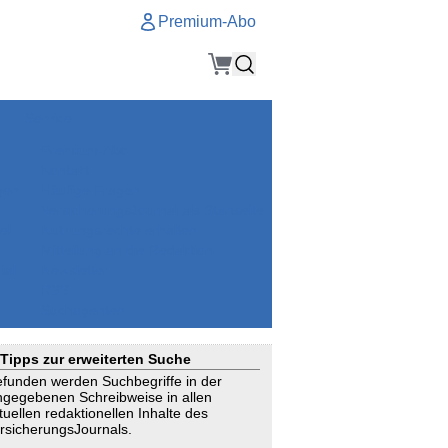
Premium-Abo
Service
Premium-Abo
Kontakt
gen
Häufige Fragen
e
VersicherungsJournal als Startseite
el
Nutzungsrechte erhalten
Mitteilung an die Redaktion
ial
Newsletter
RSS
Suchagenten
Tipps zur erweiterten Suche
funden werden Suchbegriffe in der
ngegebenen Schreibweise in allen
tuellen redaktionellen Inhalte des
rsicherungsJournals.