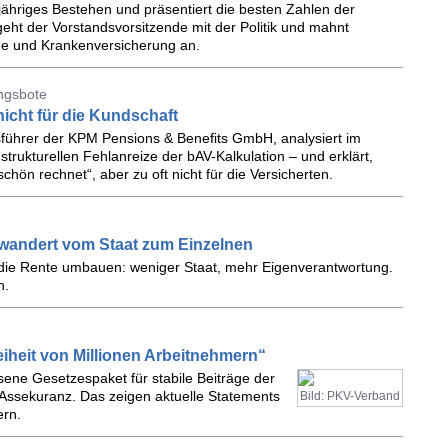
jähriges Bestehen und präsentiert die besten Zahlen der
eht der Vorstandsvorsitzende mit der Politik und mahnt
ge und Krankenversicherung an.
ungsbote
icht für die Kundschaft
führer der KPM Pensions & Benefits GmbH, analysiert im
trukturellen Fehlanreize der bAV-Kalkulation – und erklärt,
hön rechnet“, aber zu oft nicht für die Versicherten.
 wandert vom Staat zum Einzelnen
 die Rente umbauen: weniger Staat, mehr Eigenverantwortung.
n.
eiheit von Millionen Arbeitnehmern“
ene Gesetzespaket für stabile Beiträge der
 Assekuranz. Das zeigen aktuelle Statements
Bild: PKV-Verband
rn.