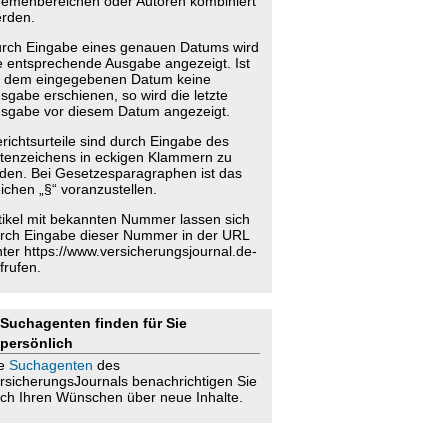
emenbereichen oder Autoren kombiniert
rden.
rch Eingabe eines genauen Datums wird
e entsprechende Ausgabe angezeigt. Ist
 dem eingegebenen Datum keine
sgabe erschienen, so wird die letzte
sgabe vor diesem Datum angezeigt.
richtsurteile sind durch Eingabe des
tenzeichens in eckigen Klammern zu
nden. Bei Gesetzesparagraphen ist das
ichen „§“ voranzustellen.
tikel mit bekannten Nummer lassen sich
rch Eingabe dieser Nummer in der URL
nter https://www.versicherungsjournal.de-
frufen.
Suchagenten finden für Sie
persönlich
ie
Suchagenten
des
rsicherungsJournals benachrichtigen Sie
ch Ihren Wünschen über neue Inhalte.