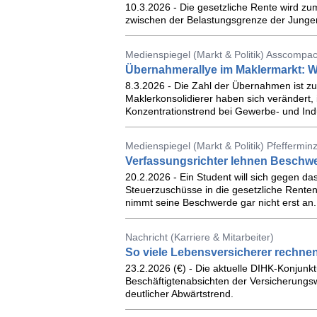
10.3.2026 - Die gesetzliche Rente wird zum
zwischen der Belastungsgrenze der Junge
Medienspiegel (Markt & Politik) Asscompac
Übernahmerallye im Maklermarkt: W
8.3.2026 - Die Zahl der Übernahmen ist z
Maklerkonsolidierer haben sich verändert, 
Konzentrationstrend bei Gewerbe- und Indus
Medienspiegel (Markt & Politik) Pfefferminz
Verfassungsrichter lehnen Beschw
20.2.2026 - Ein Student will sich gegen da
Steuerzuschüsse in die gesetzliche Rent
nimmt seine Beschwerde gar nicht erst an.
Nachricht (Karriere & Mitarbeiter)
So viele Lebensversicherer rechnen
23.2.2026 (€) - Die aktuelle DIHK-Konjunktu
Beschäftigtenabsichten der Versicherungsw
deutlicher Abwärtstrend.