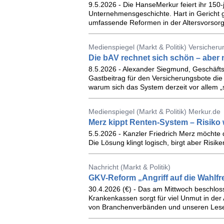
9.5.2026 - Die HanseMerkur feiert ihr 150-
Unternehmensgeschichte. Hart in Gericht g
umfassende Reformen in der Altersvorsor
Medienspiegel (Markt & Politik) Versicher
Die bAV rechnet sich schön – aber n
8.5.2026 - Alexander Siegmund, Geschäfts
Gastbeitrag für den Versicherungsbote die s
warum sich das System derzeit vor allem „sc
Medienspiegel (Markt & Politik) Merkur.de
Merz kippt Renten-System – Risiko
5.5.2026 - Kanzler Friedrich Merz möchte
Die Lösung klingt logisch, birgt aber Risike
Nachricht (Markt & Politik)
GKV-Reform „Angriff auf die Wahlfr
30.4.2026 (€) - Das am Mittwoch beschloss
Krankenkassen sorgt für viel Unmut in der
von Branchenverbänden und unseren Lese