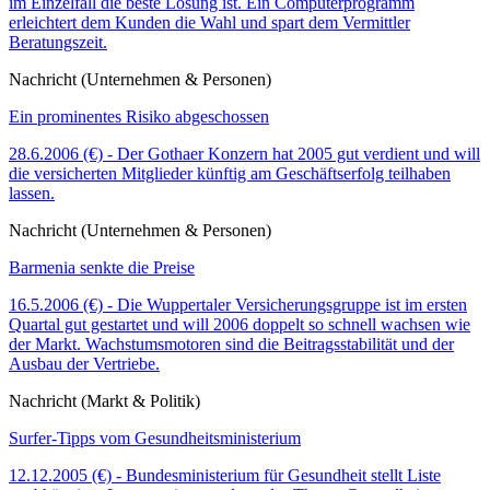
im Einzelfall die beste Lösung ist. Ein Computerprogramm
erleichtert dem Kunden die Wahl und spart dem Vermittler
Beratungszeit.
Nachricht (Unternehmen & Personen)
Ein prominentes Risiko abgeschossen
28.6.2006 (€) - Der Gothaer Konzern hat 2005 gut verdient und will
die versicherten Mitglieder künftig am Geschäftserfolg teilhaben
lassen.
Nachricht (Unternehmen & Personen)
Barmenia senkte die Preise
16.5.2006 (€) - Die Wuppertaler Versicherungsgruppe ist im ersten
Quartal gut gestartet und will 2006 doppelt so schnell wachsen wie
der Markt. Wachstumsmotoren sind die Beitragsstabilität und der
Ausbau der Vertriebe.
Nachricht (Markt & Politik)
Surfer-Tipps vom Gesundheitsministerium
12.12.2005 (€) - Bundesministerium für Gesundheit stellt Liste