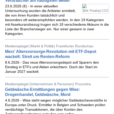
Verbraucher am häufigsten weiter
23.6.2026 (€) - In einer aktuellen
Untersuchung wurden die Anbieter ermittelt,
Bild: Pixabay CC0
die von ihren Kunden tatsächlich und
besonders oft weiterempfohlen werden. In den 19 Kategorien
mit Assekuranzbezug trugen sich 18 verschiedene Akteure in die
Liste der Branchensieger ein. Nur einer gewann in zwei
Kategorien.
Medienspiegel (Markt & Politik) Frankfurter Rundschau
Merz‘ Altersvorsorge-Revolution mit ETF-Depot
wackelt: Streit um Renten-Reform
8.6.2026 - Das neue Altersvorsorgedepot soll Sparern den
Einstieg in ETFs und Aktien erleichtern. Doch der Start im
Januar 2027 wackelt.
Medienspiegel (Unternehmen & Personen) Procontra
Geldwäsche-Ermittlungen gegen Wise:
Drogenhandel, Geldwäsche, Mord
4.6.2026 - Wise steht wegen möglicher Geldwäscheverstöße in
Europa unter Druck. Ermittler in Belgien und Schweden prüfen
verdächtige Transaktionen, die über Konten des