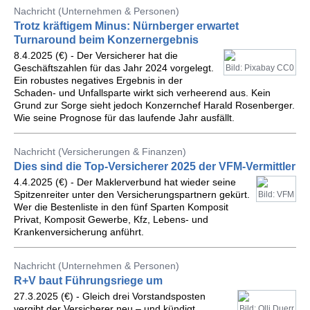
Nachricht (Unternehmen & Personen)
Trotz kräftigem Minus: Nürnberger erwartet
Turnaround beim Konzernergebnis
8.4.2025 (€) - Der Versicherer hat die
Geschäftszahlen für das Jahr 2024 vorgelegt.
Bild: Pixabay CC0
Ein robustes negatives Ergebnis in der
Schaden- und Unfallsparte wirkt sich verheerend aus. Kein
Grund zur Sorge sieht jedoch Konzernchef Harald Rosenberger.
Wie seine Prognose für das laufende Jahr ausfällt.
Nachricht (Versicherungen & Finanzen)
Dies sind die Top-Versicherer 2025 der VFM-Vermittler
4.4.2025 (€) - Der Maklerverbund hat wieder seine
Spitzenreiter unter den Versicherungspartnern gekürt.
Bild: VFM
Wer die Bestenliste in den fünf Sparten Komposit
Privat, Komposit Gewerbe, Kfz, Lebens- und
Krankenversicherung anführt.
Nachricht (Unternehmen & Personen)
R+V baut Führungsriege um
27.3.2025 (€) - Gleich drei Vorstandsposten
vergibt der Versicherer neu – und kündigt
Bild: Olli Duerr