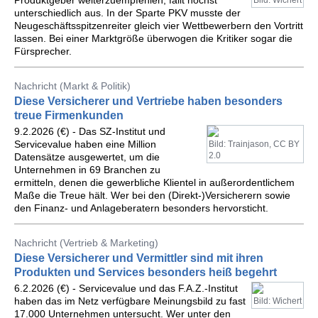
Produktgeber weiterzuempfehlen, fällt höchst
Bild: Wichert
unterschiedlich aus. In der Sparte PKV musste der
Neugeschäftsspitzenreiter gleich vier Wettbewerbern den Vortritt
lassen. Bei einer Marktgröße überwogen die Kritiker sogar die
Fürsprecher.
Nachricht (Markt & Politik)
Diese Versicherer und Vertriebe haben besonders
treue Firmenkunden
9.2.2026 (€) - Das SZ-Institut und
Servicevalue haben eine Million
Bild: Trainjason, CC BY
2.0
Datensätze ausgewertet, um die
Unternehmen in 69 Branchen zu
ermitteln, denen die gewerbliche Klientel in außerordentlichem
Maße die Treue hält. Wer bei den (Direkt-)Versicherern sowie
den Finanz- und Anlageberatern besonders hervorsticht.
Nachricht (Vertrieb & Marketing)
Diese Versicherer und Vermittler sind mit ihren
Produkten und Services besonders heiß begehrt
6.2.2026 (€) - Servicevalue und das F.A.Z.-Institut
haben das im Netz verfügbare Meinungsbild zu fast
Bild: Wichert
17.000 Unternehmen untersucht. Wer unter den