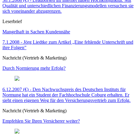
30.1.2008 (€) - Leadbörsen im Internet haben Hochkonjunktur. Mit
Qualität und unterschiedlichen Finanzierungsmodellen versuchen sie
sich voneinander abzugrenzen.
Leserbrief
Mangelhaft in Sachen Kundennähe
7.1.2008 - Jörg Liedtke zum Artikel „Eine fehlende Unterschrift und
ihre Folgen”
Nachricht (Vertrieb & Marketing)
Durch Normierung mehr Erfolg?
6.12.2007 (€) - Den Nachwuchspreis des Deutschen Instituts für
Normung hat ein Student der Fachhochschule Coburg erhalten. Er
sieht einen eigenen Weg für den Versicherungsvertrieb zum Erfolg.
Nachricht (Vertrieb & Marketing)
Empfehlen Sie Ihren Versicherer weiter?