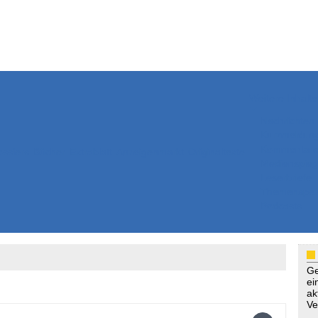
Weitere Inhalte
Nachrichten
Kurzmeldun
Kommentar
ssiers
Bücher
Extrablatt
Anzeigenmarkt
Originaltexte
Medienspieg
Leserbriefe
Themenspez
Podcasts
Ge
ei
ak
Ve