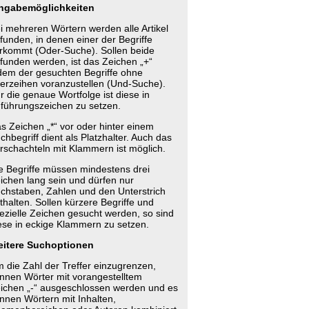
ngabemöglichkeiten
i mehreren Wörtern werden alle Artikel
funden, in denen einer der Begriffe
rkommt (Oder-Suche). Sollen beide
funden werden, ist das Zeichen „+“
dem der gesuchten Begriffe ohne
erzeihen voranzustellen (Und-Suche).
r die genaue Wortfolge ist diese in
führungszeichen zu setzen.
s Zeichen „*“ vor oder hinter einem
chbegriff dient als Platzhalter. Auch das
rschachteln mit Klammern ist möglich.
e Begriffe müssen mindestens drei
ichen lang sein und dürfen nur
chstaben, Zahlen und den Unterstrich
thalten. Sollen kürzere Begriffe und
ezielle Zeichen gesucht werden, so sind
ese in eckige Klammern zu setzen.
itere Suchoptionen
 die Zahl der Treffer einzugrenzen,
nnen Wörter mit vorangestelltem
ichen „-“ ausgeschlossen werden und es
nnen Wörtern mit Inhalten,