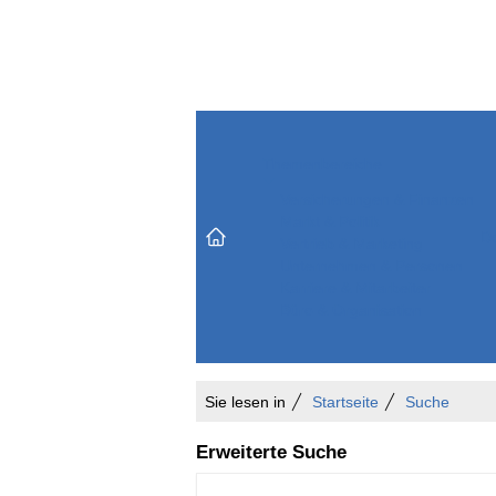
Themenbereiche
Versicherungen & Finanzen
Markt & Politik
Do
Vertrieb & Marketing
Unternehmen & Personen
Karriere & Mitarbeiter
Büro & Organisation
Sie lesen in
Startseite
Suche
Erweiterte Suche