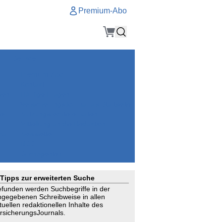
Premium-Abo
Service
Premium-Abo
Kontakt
gen
Häufige Fragen
e
VersicherungsJournal als Startseite
el
Nutzungsrechte erhalten
Mitteilung an die Redaktion
ial
Newsletter
RSS
Suchagenten
Tipps zur erweiterten Suche
funden werden Suchbegriffe in der
ngegebenen Schreibweise in allen
tuellen redaktionellen Inhalte des
rsicherungsJournals.