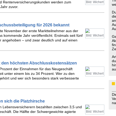
Th
 und Rentenversicherungskunden werden zum
Bild: Wichert
we
 Jahr zuvor.
Du
di
an
Au
schussbeteiligung für 2026 bekannt
Au
itte November der erste Marktteilnehmer aus der
s kommende Jahr veröffentlicht. Erstmals seit fünf
Bild: Wichert
Ge
er angehoben – und zwar deutlich und auf einen
Ak
fi
Ze
Ar
du
it den höchsten Abschlusskostensätzen
hi
4 Prozent der Einnahmen für das Neugeschäft
au
it unter einem bis zu 34 Prozent. Wer zu den
Bild: Wichert
 gehört und wer sich besonders stark verbesserte
D
Ve
 sich die Platzhirsche
na
en Lebensversicherern bezahlten zwischen 3,5 und
schäft. Die Hälfte der Schwergewichte agierte
Bild: Wichert