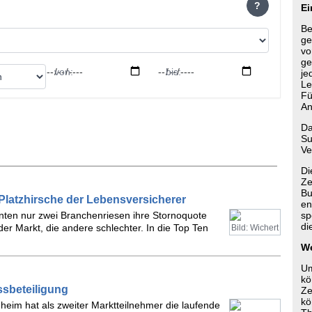
?
Ei
Be
ge
vo
ge
von:
bis:
je
Le
Fü
An
Da
Su
Ve
Di
Ze
Bu
Platzhirsche der Lebensversicherer
en
nten nur zwei Branchenriesen ihre Stornoquote
sp
di
der Markt, die andere schlechter. In die Top Ten
Bild: Wichert
We
Um
kö
ssbeteiligung
Ze
kö
heim hat als zweiter Marktteilnehmer die laufende