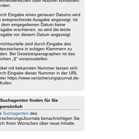
emenbereichen oder Autoren kombiniert
rden.
rch Eingabe eines genauen Datums wird
e entsprechende Ausgabe angezeigt. Ist
 dem eingegebenen Datum keine
sgabe erschienen, so wird die letzte
sgabe vor diesem Datum angezeigt.
richtsurteile sind durch Eingabe des
tenzeichens in eckigen Klammern zu
nden. Bei Gesetzesparagraphen ist das
ichen „§“ voranzustellen.
tikel mit bekannten Nummer lassen sich
rch Eingabe dieser Nummer in der URL
nter https://www.versicherungsjournal.de-
frufen.
Suchagenten finden für Sie
persönlich
ie
Suchagenten
des
rsicherungsJournals benachrichtigen Sie
ch Ihren Wünschen über neue Inhalte.