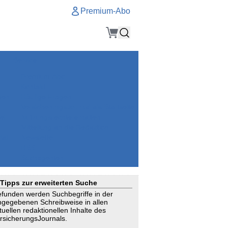
Premium-Abo
Service
Premium-Abo
Kontakt
gen
Häufige Fragen
e
VersicherungsJournal als Startseite
el
Nutzungsrechte erhalten
Mitteilung an die Redaktion
ial
Newsletter
RSS
Suchagenten
Tipps zur erweiterten Suche
funden werden Suchbegriffe in der
ngegebenen Schreibweise in allen
tuellen redaktionellen Inhalte des
rsicherungsJournals.