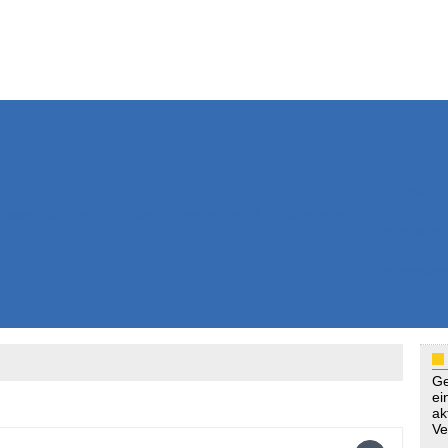
Weitere Inhalte
Nachrichten
Kurzmeldun
Kommentar
ssiers
Bücher
Extrablatt
Anzeigenmarkt
Originaltexte
Medienspieg
Leserbriefe
Themenspez
Podcasts
Ge
ei
ak
Ve