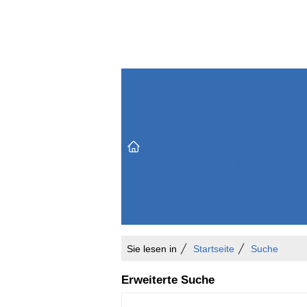
Themenbereiche
Versicherungen & Finanzen
Markt & Politik
Do
Vertrieb & Marketing
Unternehmen & Personen
Karriere & Mitarbeiter
Büro & Organisation
Sie lesen in
Startseite
Suche
Erweiterte Suche