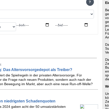
?
Ei
Be
ge
vo
ge
von:
bis:
je
Le
Fü
An
Da
Su
Ve
Di
Ze
t
Bu
: Das Altersvorsorgedepot als Treiber?
en
rt die Spielregeln in der privaten Altersvorsorge. Für
sp
di
 nur die Frage nach neuen Produkten, sondern auch nach der
rten Bewegung im Markt, aber auch eine neue Run-off-Welle?
We
Um
kö
 den niedrigsten Schadenquoten
Ze
kö
bis 2024 gaben acht der 50 umsatzstärksten