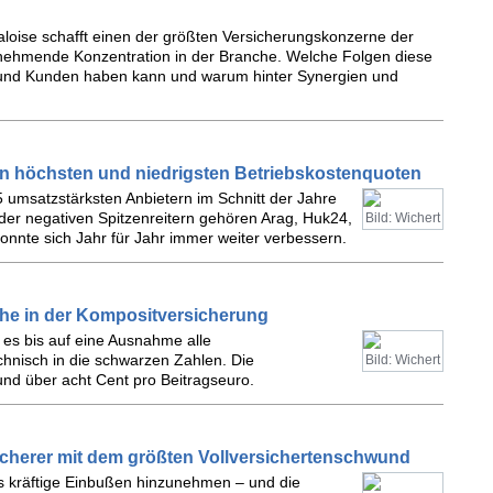
aloise schafft einen der größten Versicherungskonzerne der
unehmende Konzentration in der Branche. Welche Folgen diese
e und Kunden haben kann und warum hinter Synergien und
en höchsten und niedrigsten Betriebskostenquoten
5 umsatzstärksten Anbietern im Schnitt der Jahre
der negativen Spitzenreitern gehören Arag, Huk24,
Bild: Wichert
nnte sich Jahr für Jahr immer weiter verbessern.
sche in der Kompositversicherung
 es bis auf eine Ausnahme alle
nisch in die schwarzen Zahlen. Die
Bild: Wichert
d über acht Cent pro Beitragseuro.
icherer mit dem größten Vollversichertenschwund
ls kräftige Einbußen hinzunehmen – und die