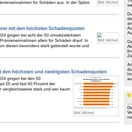
Th
ämieneinnahmen für Schäden aus. In der Spitze
Bild: Wichert
we
Du
di
an
Au
cherer mit den höchsten Schadenquoten
Au
2024 gingen bei acht der 50 umsatzstärksten
Prämieneinnahmen allein für Schäden drauf. In
Bild: Wichert
Ge
von diesen besonders stark gebeutelt wurde und
Ak
fi
Ze
Ar
du
mit den höchsten und niedrigsten Schadenquoten
hi
2024 gingen bei den 50
au
ut 25 und fast 60 Prozent der
 vergleichsweise stark und wer kaum
D
Ve
Bild: Wichert
na