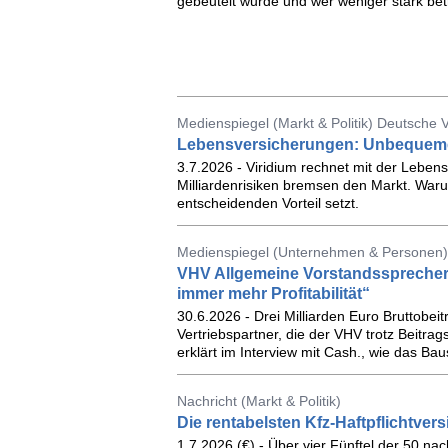
gebeutelt wurde und wer weniger stark bet
Medienspiegel (Markt & Politik) Deutsche 
Lebensversicherungen: Unbequem
3.7.2026 - Viridium rechnet mit der Lebens
Milliardenrisiken bremsen den Markt. Waru
entscheidenden Vorteil setzt.
Medienspiegel (Unternehmen & Personen)
VHV Allgemeine Vorstandssprecher
immer mehr Profitabilität“
30.6.2026 - Drei Milliarden Euro Bruttobei
Vertriebspartner, die der VHV trotz Beitr
erklärt im Interview mit Cash., wie das Bau
Nachricht (Markt & Politik)
Die rentabelsten Kfz-Haftpflichtvers
1.7.2026 (€) - Über vier Fünftel der 50 n