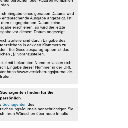
emenbereichen oder Autoren kombiniert
rden.
rch Eingabe eines genauen Datums wird
e entsprechende Ausgabe angezeigt. Ist
 dem eingegebenen Datum keine
sgabe erschienen, so wird die letzte
sgabe vor diesem Datum angezeigt.
richtsurteile sind durch Eingabe des
tenzeichens in eckigen Klammern zu
nden. Bei Gesetzesparagraphen ist das
ichen „§“ voranzustellen.
tikel mit bekannten Nummer lassen sich
rch Eingabe dieser Nummer in der URL
nter https://www.versicherungsjournal.de-
frufen.
Suchagenten finden für Sie
persönlich
ie
Suchagenten
des
rsicherungsJournals benachrichtigen Sie
ch Ihren Wünschen über neue Inhalte.