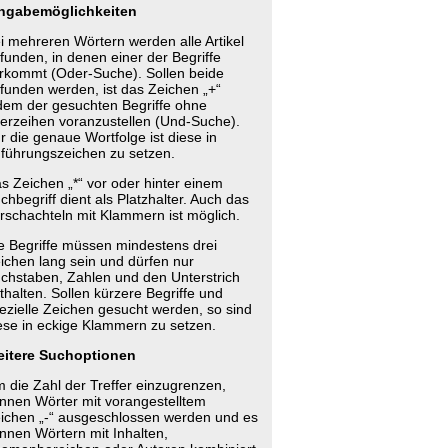
ngabemöglichkeiten
i mehreren Wörtern werden alle Artikel
funden, in denen einer der Begriffe
rkommt (Oder-Suche). Sollen beide
funden werden, ist das Zeichen „+“
dem der gesuchten Begriffe ohne
erzeihen voranzustellen (Und-Suche).
r die genaue Wortfolge ist diese in
führungszeichen zu setzen.
s Zeichen „*“ vor oder hinter einem
chbegriff dient als Platzhalter. Auch das
rschachteln mit Klammern ist möglich.
e Begriffe müssen mindestens drei
ichen lang sein und dürfen nur
chstaben, Zahlen und den Unterstrich
thalten. Sollen kürzere Begriffe und
ezielle Zeichen gesucht werden, so sind
ese in eckige Klammern zu setzen.
itere Suchoptionen
 die Zahl der Treffer einzugrenzen,
nnen Wörter mit vorangestelltem
ichen „-“ ausgeschlossen werden und es
nnen Wörtern mit Inhalten,