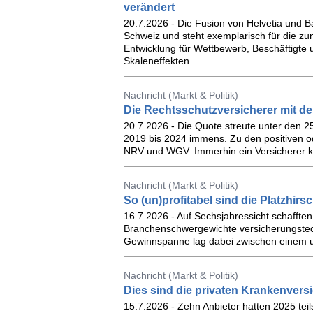
verändert
20.7.2026 - Die Fusion von Helvetia und B
Schweiz und steht exemplarisch für die z
Entwicklung für Wettbewerb, Beschäftigt
Skaleneffekten ...
Nachricht (Markt & Politik)
Die Rechtsschutzversicherer mit d
20.7.2026 - Die Quote streute unter den 2
2019 bis 2024 immens. Zu den positiven o
NRV und WGV. Immerhin ein Versicherer ko
Nachricht (Markt & Politik)
So (un)profitabel sind die Platzhir
16.7.2026 - Auf Sechsjahressicht schafften
Branchenschwergewichte versicherungstech
Gewinnspanne lag dabei zwischen einem un
Nachricht (Markt & Politik)
Dies sind die privaten Krankenvers
15.7.2026 - Zehn Anbieter hatten 2025 tei