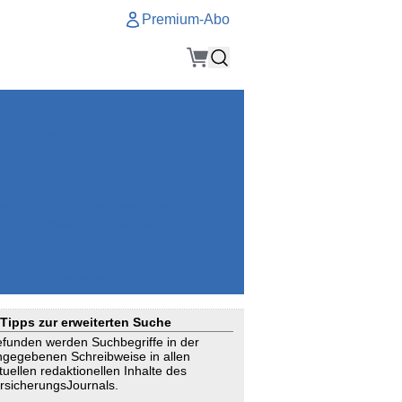
Premium-Abo
Service
Premium-Abo
Kontakt
gen
Häufige Fragen
e
VersicherungsJournal als Startseite
el
Nutzungsrechte erhalten
Mitteilung an die Redaktion
ial
Newsletter
RSS
Suchagenten
Tipps zur erweiterten Suche
funden werden Suchbegriffe in der
ngegebenen Schreibweise in allen
tuellen redaktionellen Inhalte des
rsicherungsJournals.