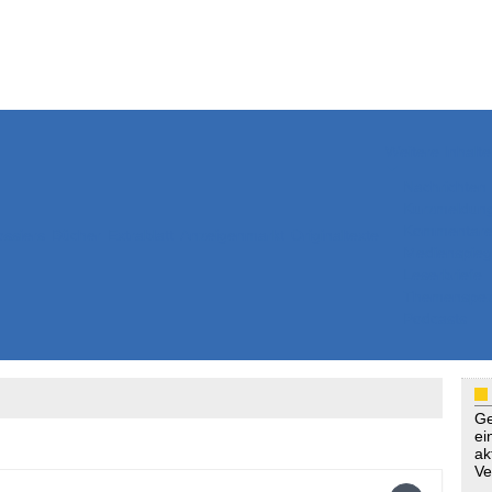
Weitere Inhalte
Nachrichten
Kurzmeldun
Kommentar
ssiers
Bücher
Extrablatt
Anzeigenmarkt
Originaltexte
Medienspieg
Leserbriefe
Themenspez
Podcasts
Ge
ei
ak
Ve