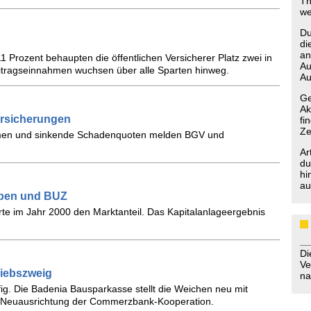
Th
we
Du
di
an
11 Prozent behaupten die öffentlichen Versicherer Platz zwei in
Au
itragseinnahmen wuchsen über alle Sparten hinweg.
Au
Ge
Ak
rsicherungen
fi
Ze
ahmen und sinkende Schadenquoten melden BGV und
Ar
du
hi
au
eben und BUZ
te im Jahr 2000 den Marktanteil. Das Kapitalanlageergebnis
D
Ve
riebszweig
na
fig. Die Badenia Bausparkasse stellt die Weichen neu mit
e Neuausrichtung der Commerzbank-Kooperation.