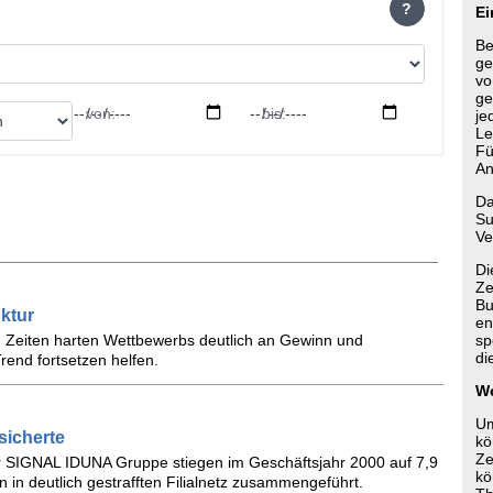
?
Ei
Be
ge
vo
ge
von:
bis:
je
Le
Fü
An
Da
Su
Ve
Di
Ze
Bu
ktur
en
n Zeiten harten Wettbewerbs deutlich an Gewinn und
sp
di
rend fortsetzen helfen.
We
Um
sicherte
kö
Ze
r SIGNAL IDUNA Gruppe stiegen im Geschäftsjahr 2000 auf 7,9
kö
 in deutlich gestrafften Filialnetz zusammengeführt.