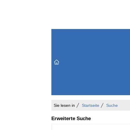
Themenbereiche
Versicherungen & Finanzen
Markt & Politik
Do
Vertrieb & Marketing
Unternehmen & Personen
Karriere & Mitarbeiter
Büro & Organisation
Sie lesen in
Startseite
Suche
Erweiterte Suche