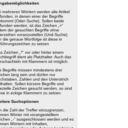
ngabemöglichkeiten
i mehreren Wörtern werden alle Artikel
funden, in denen einer der Begriffe
rkommt (Oder-Suche). Sollen beide
funden werden, ist das Zeichen „+“
dem der gesuchten Begriffe ohne
erzeihen voranzustellen (Und-Suche).
r die genaue Wortfolge ist diese in
führungszeichen zu setzen.
s Zeichen „*“ vor oder hinter einem
chbegriff dient als Platzhalter. Auch das
rschachteln mit Klammern ist möglich.
e Begriffe müssen mindestens drei
ichen lang sein und dürfen nur
chstaben, Zahlen und den Unterstrich
thalten. Sollen kürzere Begriffe und
ezielle Zeichen gesucht werden, so sind
ese in eckige Klammern zu setzen.
itere Suchoptionen
 die Zahl der Treffer einzugrenzen,
nnen Wörter mit vorangestelltem
ichen „-“ ausgeschlossen werden und es
nnen Wörtern mit Inhalten,