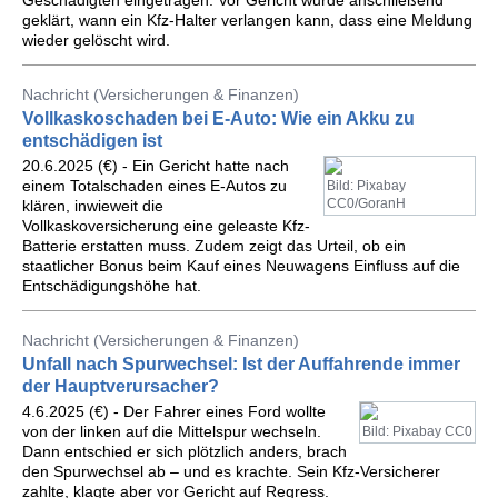
Geschädigten eingetragen. Vor Gericht wurde anschließend
geklärt, wann ein Kfz-Halter verlangen kann, dass eine Meldung
wieder gelöscht wird.
Nachricht (Versicherungen & Finanzen)
Vollkaskoschaden bei E-Auto: Wie ein Akku zu
entschädigen ist
20.6.2025 (€) - Ein Gericht hatte nach
einem Totalschaden eines E-Autos zu
Bild: Pixabay
CC0/GoranH
klären, inwieweit die
Vollkaskoversicherung eine geleaste Kfz-
Batterie erstatten muss. Zudem zeigt das Urteil, ob ein
staatlicher Bonus beim Kauf eines Neuwagens Einfluss auf die
Entschädigungshöhe hat.
Nachricht (Versicherungen & Finanzen)
Unfall nach Spurwechsel: Ist der Auffahrende immer
der Hauptverursacher?
4.6.2025 (€) - Der Fahrer eines Ford wollte
von der linken auf die Mittelspur wechseln.
Bild: Pixabay CC0
Dann entschied er sich plötzlich anders, brach
den Spurwechsel ab – und es krachte. Sein Kfz-Versicherer
zahlte, klagte aber vor Gericht auf Regress.