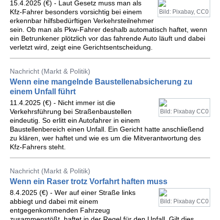
15.4.2025 (€) - Laut Gesetz muss man als
Kfz-Fahrer besonders vorsichtig bei einem
Bild: Pixabay, CC0
erkennbar hilfsbedürftigen Verkehrsteilnehmer
sein. Ob man als Pkw-Fahrer deshalb automatisch haftet, wenn
ein Betrunkener plötzlich vor das fahrende Auto läuft und dabei
verletzt wird, zeigt eine Gerichtsentscheidung.
Nachricht (Markt & Politik)
Wenn eine mangelnde Baustellenabsicherung zu
einem Unfall führt
11.4.2025 (€) - Nicht immer ist die
Verkehrsführung bei Straßenbaustellen
Bild: Pixabay CC0
eindeutig. So erlitt ein Autofahrer in einem
Baustellenbereich einen Unfall. Ein Gericht hatte anschließend
zu klären, wer haftet und wie es um die Mitverantwortung des
Kfz-Fahrers steht.
Nachricht (Markt & Politik)
Wenn ein Raser trotz Vorfahrt haften muss
8.4.2025 (€) - Wer auf einer Straße links
abbiegt und dabei mit einem
Bild: Pixabay CC0
entgegenkommenden Fahrzeug
zusammenstößt, haftet in der Regel für den Unfall. Gilt dies