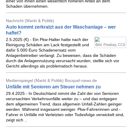
einer von ihnen einen wesentlich höheren Anteil an dem
Schaden übernehmen.
Nachricht (Markt & Politik)
Auto kommt zerkratzt aus der Waschanlage – wer
haftet?
2.5.2025 (€) - Ein Pkw-Halter hatte nach der
Reinigung Schäden am Lack festgestellt und
Bild: Pixabay, CC0
dafür 5.000 Euro Schadenersatz vom
Anlagenbetreiber verlangt. Zu beweisen, dass die Schäden
durch die Anlagennutzung verursacht wurden, stellte sich vor
Gericht allerdings als problematisch heraus.
Medienspiegel (Markt & Politik) Bocquel-news.de
Unfälle mit Senioren am Steuer nehmen zu
29.4.2025 - In Deutschland nimmt die Zahl der von Senioren
verursachten Verkehrsunfälle weiter zu – und das entgegen
dem allgemeinen Trend, dass allgemein Unfall-Zahlen geinger
werden. Während insgesamt weniger. Pkw-Fahrerinnen und -
Fahrer in Unfälle mit Verletzten oder Todesfolge verwickelt sind,
zeigt sich ..