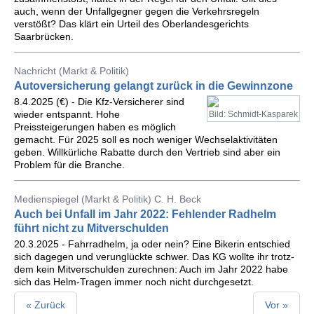
auch, wenn der Unfallgegner gegen die Verkehrsregeln
verstößt? Das klärt ein Urteil des Oberlandesgerichts
Saarbrücken.
Nachricht (Markt & Politik)
Autoversicherung gelangt zurück in die Gewinnzone
8.4.2025 (€) - Die Kfz-Versicherer sind
wieder entspannt. Hohe
Bild: Schmidt-Kasparek
Preissteigerungen haben es möglich
gemacht. Für 2025 soll es noch weniger Wechselaktivitäten
geben. Willkürliche Rabatte durch den Vertrieb sind aber ein
Problem für die Branche.
Medienspiegel (Markt & Politik) C. H. Beck
Auch bei Unfall im Jahr 2022: Fehlender Radhelm
führt nicht zu Mitverschulden
20.3.2025 - Fahr­rad­helm, ja oder nein? Eine Bi­ke­rin ent­schied
sich da­ge­gen und ver­un­glück­te schwer. Das KG woll­te ihr trotz­
dem kein Mit­ver­schul­den zu­rech­nen: Auch im Jahr 2022 habe
sich das Helm-Tra­gen immer noch nicht durch­ge­setzt.
« Zurück
Vor »