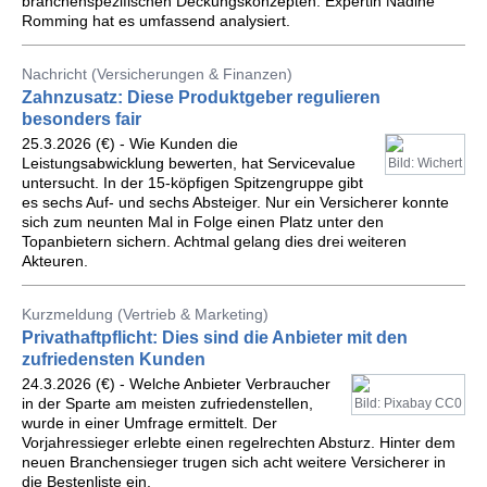
branchenspezifischen Deckungskonzepten. Expertin Nadine
Romming hat es umfassend analysiert.
Nachricht (Versicherungen & Finanzen)
Zahnzusatz: Diese Produktgeber regulieren
besonders fair
25.3.2026 (€) - Wie Kunden die
Leistungsabwicklung bewerten, hat Servicevalue
Bild: Wichert
untersucht. In der 15-köpfigen Spitzengruppe gibt
es sechs Auf- und sechs Absteiger. Nur ein Versicherer konnte
sich zum neunten Mal in Folge einen Platz unter den
Topanbietern sichern. Achtmal gelang dies drei weiteren
Akteuren.
Kurzmeldung (Vertrieb & Marketing)
Privathaftpflicht: Dies sind die Anbieter mit den
zufriedensten Kunden
24.3.2026 (€) - Welche Anbieter Verbraucher
in der Sparte am meisten zufriedenstellen,
Bild: Pixabay CC0
wurde in einer Umfrage ermittelt. Der
Vorjahressieger erlebte einen regelrechten Absturz. Hinter dem
neuen Branchensieger trugen sich acht weitere Versicherer in
die Bestenliste ein.