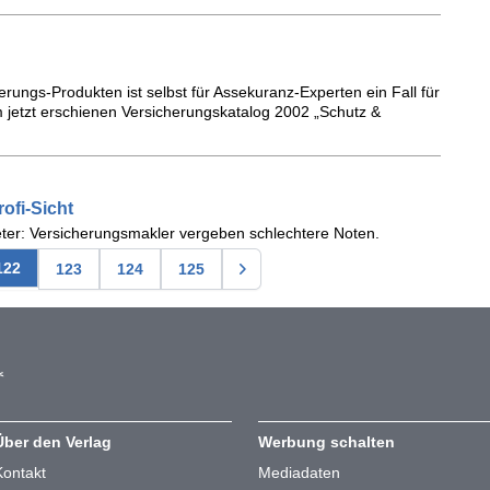
erungs-Produkten ist selbst für Assekuranz-Experten ein Fall für
m jetzt erschienen Versicherungskatalog 2002 „Schutz &
ofi-Sicht
ter: Versicherungsmakler vergeben schlechtere Noten.
122
123
124
125
Über den Verlag
Werbung schalten
Kontakt
Mediadaten