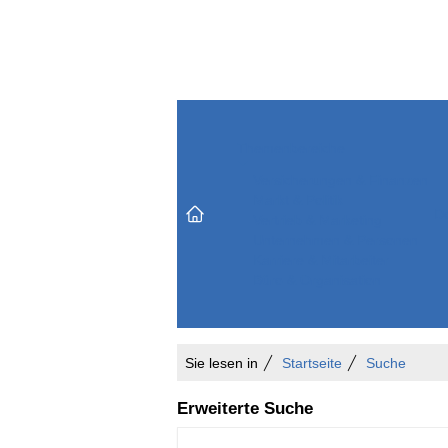
Themenbereiche
Versicherungen & Finanzen
Markt & Politik
Do
Vertrieb & Marketing
Unternehmen & Personen
Karriere & Mitarbeiter
Büro & Organisation
Sie lesen in
Startseite
Suche
Erweiterte Suche