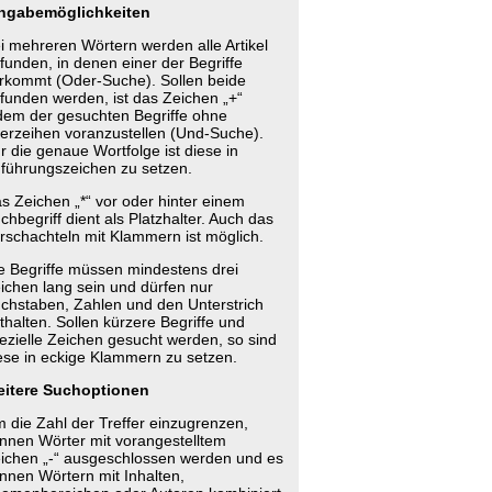
ngabemöglichkeiten
i mehreren Wörtern werden alle Artikel
funden, in denen einer der Begriffe
rkommt (Oder-Suche). Sollen beide
funden werden, ist das Zeichen „+“
dem der gesuchten Begriffe ohne
erzeihen voranzustellen (Und-Suche).
r die genaue Wortfolge ist diese in
führungszeichen zu setzen.
s Zeichen „*“ vor oder hinter einem
chbegriff dient als Platzhalter. Auch das
rschachteln mit Klammern ist möglich.
e Begriffe müssen mindestens drei
ichen lang sein und dürfen nur
chstaben, Zahlen und den Unterstrich
thalten. Sollen kürzere Begriffe und
ezielle Zeichen gesucht werden, so sind
ese in eckige Klammern zu setzen.
itere Suchoptionen
 die Zahl der Treffer einzugrenzen,
nnen Wörter mit vorangestelltem
ichen „-“ ausgeschlossen werden und es
nnen Wörtern mit Inhalten,