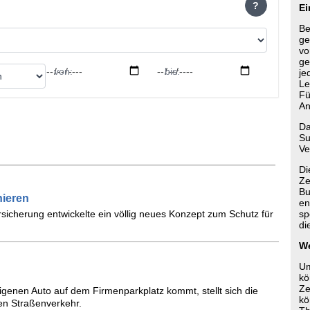
?
Ei
Be
ge
vo
ge
von:
bis:
je
Le
Fü
An
Da
Su
Ve
Di
Ze
Bu
nieren
en
rsicherung entwickelte ein völlig neues Konzept zum Schutz für
sp
di
We
Um
kö
Ze
genen Auto auf dem Firmenparkplatz kommt, stellt sich die
kö
hen Straßenverkehr.