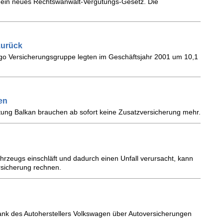
t ein neues Rechtswanwalt-Vergütungs-Gesetz. Die
zurück
rgo Versicherungsgruppe legten im Geschäftsjahr 2001 um 10,1
en
htung Balkan brauchen ab sofort keine Zusatzversicherung mehr.
rzeugs einschläft und dadurch einen Unfall verursacht, kann
rsicherung rechnen.
tbank des Autoherstellers Volkswagen über Autoversicherungen