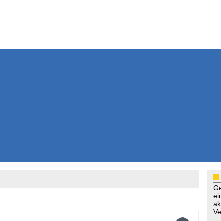
Weitere Inhalte
Nachrichten
Kurzmeldun
Kommentar
ssiers
Bücher
Extrablatt
Anzeigenmarkt
Originaltexte
Medienspieg
Leserbriefe
Themenspez
Podcasts
Ge
ei
ak
Ve