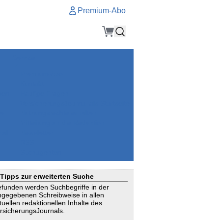
Premium-Abo
Service
Premium-Abo
Kontakt
gen
Häufige Fragen
e
VersicherungsJournal als Startseite
el
Nutzungsrechte erhalten
Mitteilung an die Redaktion
ial
Newsletter
RSS
Suchagenten
Tipps zur erweiterten Suche
funden werden Suchbegriffe in der
ngegebenen Schreibweise in allen
tuellen redaktionellen Inhalte des
rsicherungsJournals.