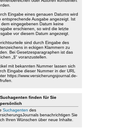
emenbereichen oder Autoren kombiniert
rden.
rch Eingabe eines genauen Datums wird
e entsprechende Ausgabe angezeigt. Ist
 dem eingegebenen Datum keine
sgabe erschienen, so wird die letzte
sgabe vor diesem Datum angezeigt.
richtsurteile sind durch Eingabe des
tenzeichens in eckigen Klammern zu
nden. Bei Gesetzesparagraphen ist das
ichen „§“ voranzustellen.
tikel mit bekannten Nummer lassen sich
rch Eingabe dieser Nummer in der URL
nter https://www.versicherungsjournal.de-
frufen.
Suchagenten finden für Sie
persönlich
ie
Suchagenten
des
rsicherungsJournals benachrichtigen Sie
ch Ihren Wünschen über neue Inhalte.