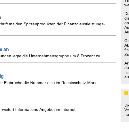
Th
we
Du
n
di
an
chrift mit den Spitzenprodukten der Finanzdienstleistungs-
Au
Au
Ge
Ak
e an
fi
Ze
rungen legte die Unternehmensgruppe um 8 Prozent zu.
Ar
du
hi
ig
au
niger Einbrüche die Nummer eins im Rechtsschutz-Markt.
D
rweitert Informations-Angebot im Internet.
Ve
na