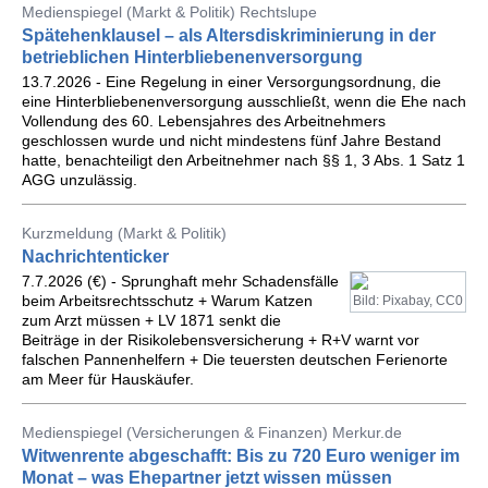
Medienspiegel (Markt & Politik) Rechtslupe
Spätehenklausel – als Altersdiskriminierung in der
betrieblichen Hinterbliebenenversorgung
13.7.2026 - Eine Regelung in einer Versorgungsordnung, die
eine Hinterbliebenenversorgung ausschließt, wenn die Ehe nach
Vollendung des 60. Lebensjahres des Arbeitnehmers
geschlossen wurde und nicht mindestens fünf Jahre Bestand
hatte, benachteiligt den Arbeitnehmer nach §§ 1, 3 Abs. 1 Satz 1
AGG unzulässig.
Kurzmeldung (Markt & Politik)
Nachrichtenticker
7.7.2026 (€) - Sprunghaft mehr Schadensfälle
beim Arbeitsrechtsschutz + Warum Katzen
Bild: Pixabay, CC0
zum Arzt müssen + LV 1871 senkt die
Beiträge in der Risikolebensversicherung + R+V warnt vor
falschen Pannenhelfern + Die teuersten deutschen Ferienorte
am Meer für Hauskäufer.
Medienspiegel (Versicherungen & Finanzen) Merkur.de
Witwenrente abgeschafft: Bis zu 720 Euro weniger im
Monat – was Ehepartner jetzt wissen müssen