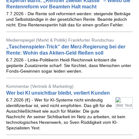
Expertin warnt: „Rentner zweiter Klasse“ – Wieso die
Rentenreform vor Beamten Halt macht
7.7.2026 - Die Rente soll reformiert werden: steigende Beiträge
und Selbstständige in der gesetzlichen Rente. Beamte jedoch
nicht. Eine Rentenexpertin hält das für einen großen Fehler.
Medienspiegel (Markt & Politik) Frankfurter Rundschau
„Taschenspieler-Trick“ der Merz-Regierung bei der
Rente: Wohin das Aktien-Geld fließen soll
6.7.2026 - Linke-Politikerin Heidi Reichinnek kritisiert die
geplante Zusatzrente scharf. Sie fürchtet, dass Menschen unter
Fonds-Gewinnen sogar leiden werden.
Kommentar (Vertrieb & Marketing)
Wer bei KI unsichtbar bleibt, verliert Kunden
6.7.2026 (€) - Wer für KI-Systeme nicht eindeutig
identifizierbar ist, wird nicht empfohlen. Das gilt für die
Bild: Yext
Ausschließlichkeit wie auch für Makler. Die gute
Nachricht: An seiner Sichtbarkeit im Netz zu arbeiten, ist kein
technologisches Hexenwerk, so Sven Rüddigkeit vom KI-
Spezialisten Yext.