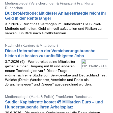
Medienspiegel (Versicherungen & Finanzen) Frankfurter
Rundschau
Bucket-Methode: Mit dieser Anlagestrategie reicht Ihr
Geld in der Rente länger
3.7.2026 - Reicht das Vermögen im Ruhestand? Die Bucket-
Methode soll helfen, Geld sinnvoll aufzuteilen und Risiken zu
senken. Ein Blick nach Großbritannien.
Nachricht (Karriere & Mitarbeiter)
Diese Unternehmen der Versicherungsbranche
bieten die besten zukunftsfähigsten Jobs
3.7.2026 (€) - Wer bereitet seine Mitarbeiter
gezielt auf den Umgang mit KI und anderen
Bild: Pixabay CC0
neuen Technologien vor? Dieser Frage
widmet sich eine Studie von Servicevalue und Deutschland Test.
Welche (Direkt-)Versicherer, Vermittler und Pools als
„Branchensieger“ und „Sieger“ ausgezeichnet wurden.
Medienspiegel (Markt & Politik) Frankfurter Rundschau
Studie: Kapitalrente kostet 45 Milliarden Euro – und
Hunderttausende ihren Arbeitsplatz
30.6.2026 - Die geplante Kapitalrente soll die Rente sichern,