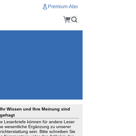
Premium-Abo
Service
Premium-Abo
Kontakt
gen
Häufige Fragen
e
VersicherungsJournal als Startseite
el
Nutzungsrechte erhalten
Mitteilung an die Redaktion
ial
Newsletter
RSS
Suchagenten
Ihr Wissen und Ihre Meinung sind
gefragt
re Leserbriefe können für andere Leser
ne wesentliche Ergänzung zu unserer
richterstattung sein. Bitte schreiben Sie