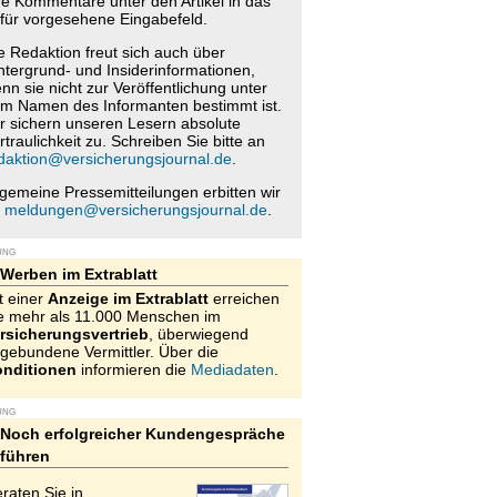
re Kommentare unter den Artikel in das
für vorgesehene Eingabefeld.
e Redaktion freut sich auch über
ntergrund- und Insiderinformationen,
nn sie nicht zur Veröffentlichung unter
m Namen des Informanten bestimmt ist.
r sichern unseren Lesern absolute
rtraulichkeit zu. Schreiben Sie bitte an
daktion@versicherungsjournal.de
.
lgemeine Pressemitteilungen erbitten wir
n
meldungen@versicherungsjournal.de
.
UNG
Werben im Extrablatt
t einer
Anzeige im Extrablatt
erreichen
e mehr als 11.000 Menschen im
rsicherungsvertrieb
, überwiegend
gebundene Vermittler. Über die
nditionen
informieren die
Mediadaten
.
UNG
Noch erfolgreicher Kundengespräche
führen
raten Sie in