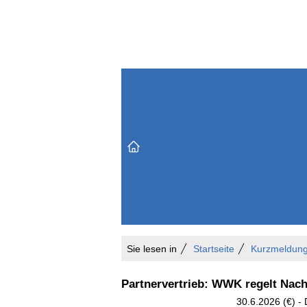
Themenbereiche
Versicherungen & Finanzen
Markt & Politik
Do
Vertrieb & Marketing
Unternehmen & Personen
Karriere & Mitarbeiter
Büro & Organisation
Sie lesen in
Startseite
Kurzmeldun
Partnervertrieb: WWK regelt Nac
30.6.2026 (€) -