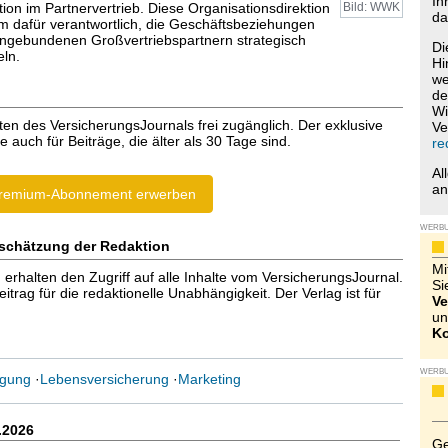
Ih
ion im Partnervertrieb. Diese Organisationsdirektion
Bild: WWK
da
em dafür verantwortlich, die Geschäftsbeziehungen
angebundenen Großvertriebspartnern strategisch
Di
eln.
Hi
we
de
Wi
ten des VersicherungsJournals frei zugänglich. Der exklusive
Ve
e auch für Beiträge, die älter als 30 Tage sind.
re
Al
a
remium-Abonnement erwerben
WERB
schätzung der Redaktion
Mi
halten den Zugriff auf alle Inhalte vom VersicherungsJournal.
Si
trag für die redaktionelle Unabhängigkeit. Der Verlag ist für
Ve
un
Ko
WERB
rgung
·
Lebensversicherung
·
Marketing
.2026
Ge