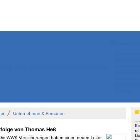
Weitere Inhalte
Nachrichten
Kurzmeldun
Kommentar
ssiers
Bücher
Extrablatt
Anzeigenmarkt
Originaltexte
Medienspieg
Leserbriefe
Themenspez
Podcasts
gen
Unternehmen & Personen
Ih
hfolge von Thomas Heß
ei
Be
 Die WWK Versicherungen haben einen neuen Leiter