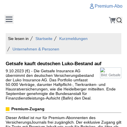
Premium-Abo
Sie lesen in
Startseite
Kurzmeldungen
Unternehmen & Personen
Getsafe kauft deutschen Luko-Bestand auf
9.10.2023 (€) - Die Getsafe Insurance AG
übernimmt den deutschen Versicherungsbestand
Bild: Getsafe
der Luko Insurance AG. Das Portfolio umfasst
50.000 Verträge, darunter Haftpflicht-, Tierkranken- und
Hausratversicherungen, wie die Heidelberger mitteilten. Ende
September genehmigte die Bundesanstalt für
Finanzdienstleistungs-Aufsicht (Bafin) den Deal.
Premium-Zugang
Dieser Artikel ist nur für Premium-Abonnenten des
VersicherungsJournals frei zugänglich. Der exklusive Zugang gilt
für Texte mit Premium-Inhalt wie auch für Beiträge, die älter als