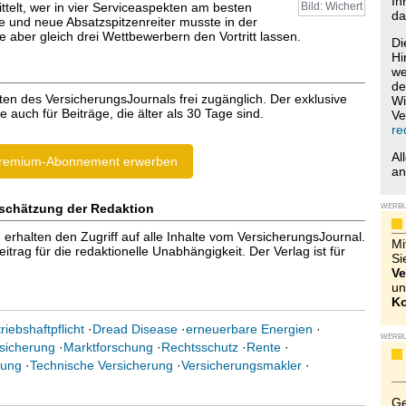
Ih
ttelt, wer in vier Serviceaspekten am besten
Bild: Wichert
da
lte und neue Absatzspitzenreiter musste in der
te aber gleich drei Wettbewerbern den Vortritt lassen.
Di
Hi
we
de
ten des VersicherungsJournals frei zugänglich. Der exklusive
Wi
e auch für Beiträge, die älter als 30 Tage sind.
Ve
re
Al
remium-Abonnement erwerben
a
schätzung der Redaktion
WERB
halten den Zugriff auf alle Inhalte vom VersicherungsJournal.
Mi
trag für die redaktionelle Unabhängigkeit. Der Verlag ist für
Si
Ve
un
Ko
riebshaftpflicht
·
Dread Disease
·
erneuerbare Energien
·
WERB
sicherung
·
Marktforschung
·
Rechtsschutz
·
Rente
·
rung
·
Technische Versicherung
·
Versicherungsmakler
·
Ge