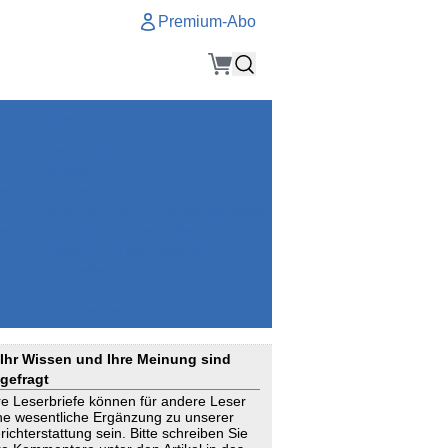
Premium-Abo
Service
Premium-Abo
Kontakt
gen
Häufige Fragen
e
VersicherungsJournal als Startseite
el
Nutzungsrechte erhalten
Mitteilung an die Redaktion
ial
Newsletter
RSS
Suchagenten
Ihr Wissen und Ihre Meinung sind
gefragt
re Leserbriefe können für andere Leser
ne wesentliche Ergänzung zu unserer
richterstattung sein. Bitte schreiben Sie