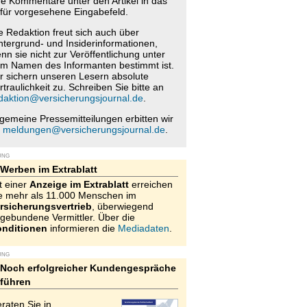
re Kommentare unter den Artikel in das
für vorgesehene Eingabefeld.
e Redaktion freut sich auch über
ntergrund- und Insiderinformationen,
nn sie nicht zur Veröffentlichung unter
m Namen des Informanten bestimmt ist.
r sichern unseren Lesern absolute
rtraulichkeit zu. Schreiben Sie bitte an
daktion@versicherungsjournal.de
.
lgemeine Pressemitteilungen erbitten wir
n
meldungen@versicherungsjournal.de
.
UNG
Werben im Extrablatt
t einer
Anzeige im Extrablatt
erreichen
e mehr als 11.000 Menschen im
rsicherungsvertrieb
, überwiegend
gebundene Vermittler. Über die
nditionen
informieren die
Mediadaten
.
UNG
Noch erfolgreicher Kundengespräche
führen
raten Sie in