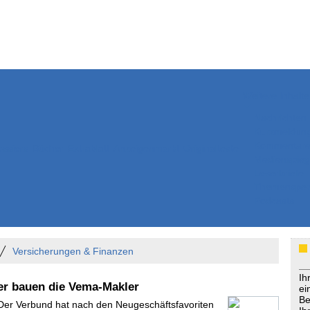
Weitere Inhalte
Nachrichten
Kurzmeldun
Kommentar
ssiers
Bücher
Extrablatt
Anzeigenmarkt
Originaltexte
Medienspieg
Leserbriefe
Themenspez
Podcasts
Versicherungen & Finanzen
Ih
r bauen die Vema-Makler
ei
Be
 Der Verbund hat nach den Neugeschäftsfavoriten