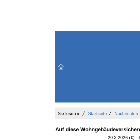
Themenbereiche
Versicherungen & Finanzen
Markt & Politik
Do
Vertrieb & Marketing
Unternehmen & Personen
Karriere & Mitarbeiter
Büro & Organisation
Sie lesen in
Startseite
Nachrichten
Auf diese Wohngebäudeversichere
20.3.2026 (€) -