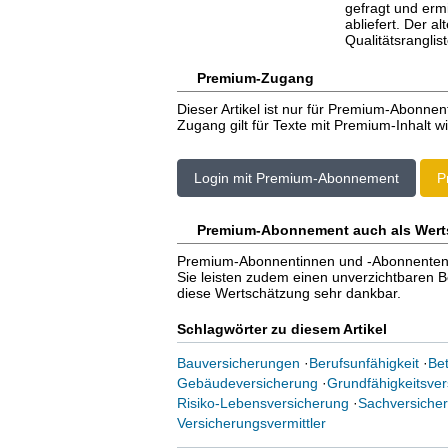
gefragt und ermi
abliefert. Der a
Qualitätsranglis
Premium-Zugang
Dieser Artikel ist nur für Premium-Abonnen
Zugang gilt für Texte mit Premium-Inhalt wi
Login mit Premium-Abonnement
P
Premium-Abonnement auch als Wert
Premium-Abonnentinnen und -Abonnenten er
Sie leisten zudem einen unverzichtbaren Bei
diese Wertschätzung sehr dankbar.
Schlagwörter zu diesem Artikel
Bauversicherungen
·
Berufsunfähigkeit
·
Bet
Gebäudeversicherung
·
Grundfähigkeitsver
Risiko-Lebensversicherung
·
Sachversiche
Versicherungsvermittler