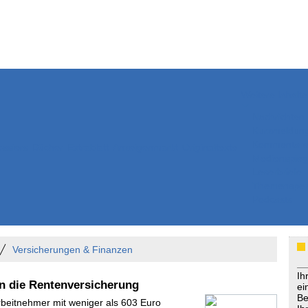
Weitere Inhalte
Nachrichten
Kurzmeldun
Kommentar
ssiers
Bücher
Extrablatt
Anzeigenmarkt
Originaltexte
Medienspieg
Leserbriefe
Themenspez
Podcasts
Versicherungen & Finanzen
Ih
in die Rentenversicherung
ei
Be
Arbeitnehmer mit weniger als 603 Euro