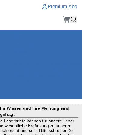
Premium-Abo
Service
Premium-Abo
Kontakt
gen
Häufige Fragen
e
VersicherungsJournal als Startseite
el
Nutzungsrechte erhalten
Mitteilung an die Redaktion
ial
Newsletter
RSS
Suchagenten
Ihr Wissen und Ihre Meinung sind
gefragt
re Leserbriefe können für andere Leser
ne wesentliche Ergänzung zu unserer
richterstattung sein. Bitte schreiben Sie