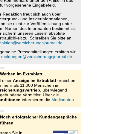
re Kommentare unter den Artikel in das
für vorgesehene Eingabefeld.
e Redaktion freut sich auch über
ntergrund- und Insiderinformationen,
nn sie nicht zur Veröffentlichung unter
m Namen des Informanten bestimmt ist.
r sichern unseren Lesern absolute
rtraulichkeit zu. Schreiben Sie bitte an
daktion@versicherungsjournal.de
.
lgemeine Pressemitteilungen erbitten wir
n
meldungen@versicherungsjournal.de
.
UNG
Werben im Extrablatt
t einer
Anzeige im Extrablatt
erreichen
e mehr als 11.000 Menschen im
rsicherungsvertrieb
, überwiegend
gebundene Vermittler. Über die
nditionen
informieren die
Mediadaten
.
UNG
Noch erfolgreicher Kundengespräche
führen
raten Sie in