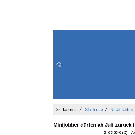
Themenbereiche
Versicherungen & Finanzen
Markt & Politik
Do
Vertrieb & Marketing
Unternehmen & Personen
Karriere & Mitarbeiter
Büro & Organisation
Sie lesen in
Startseite
Nachrichten
Minijobber dürfen ab Juli zurück 
3.6.2026 (€) - 