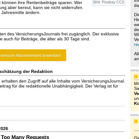
Ih
 können ihre Rentenbeiträge sparen. Wer
Bild: Pixabay CC0
da
ng aber bereut, kann sie nicht widerrufen.
r Jahresmitte ändern.
Di
Hi
we
de
ten des VersicherungsJournals frei zugänglich. Der exklusive
Wi
e auch für Beiträge, die älter als 30 Tage sind.
Ve
re
Al
remium-Abonnement erwerben
a
schätzung der Redaktion
WERB
halten den Zugriff auf alle Inhalte vom VersicherungsJournal.
Mi
trag für die redaktionelle Unabhängigkeit. Der Verlag ist für
Si
Ve
un
Ko
WERB
2026
 Too Many Requests
Ge