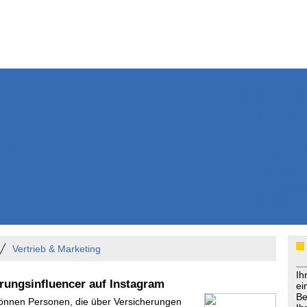
Weitere Inhalte
Nachrichten
Kurzmeldun
Kommentar
ssiers
Bücher
Extrablatt
Anzeigenmarkt
Originaltexte
Medienspieg
Leserbriefe
Themenspez
Podcasts
Vertrieb & Marketing
Ih
erungsinfluencer auf Instagram
ei
Be
Können Personen, die über Versicherungen