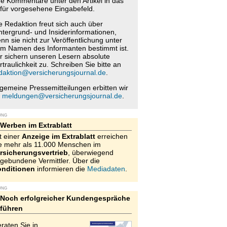
re Kommentare unter den Artikel in das
für vorgesehene Eingabefeld.
e Redaktion freut sich auch über
ntergrund- und Insiderinformationen,
nn sie nicht zur Veröffentlichung unter
m Namen des Informanten bestimmt ist.
r sichern unseren Lesern absolute
rtraulichkeit zu. Schreiben Sie bitte an
daktion@versicherungsjournal.de
.
lgemeine Pressemitteilungen erbitten wir
n
meldungen@versicherungsjournal.de
.
UNG
Werben im Extrablatt
t einer
Anzeige im Extrablatt
erreichen
e mehr als 11.000 Menschen im
rsicherungsvertrieb
, überwiegend
gebundene Vermittler. Über die
nditionen
informieren die
Mediadaten
.
UNG
Noch erfolgreicher Kundengespräche
führen
raten Sie in