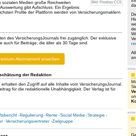
Ih
en sozialen Medien große Reichweiten
Bild: Pixabay CC0
da
 Auswertung gibt Aufschluss. Ein Ergebnis:
eichsten Profile der Plattform werden von Versicherungsmaklern
Di
Hi
we
de
Wi
ten des VersicherungsJournals frei zugänglich. Der exklusive
Ve
e auch für Beiträge, die älter als 30 Tage sind.
re
Al
a
remium-Abonnement erwerben
WERB
schätzung der Redaktion
Mi
halten den Zugriff auf alle Inhalte vom VersicherungsJournal.
Si
trag für die redaktionelle Unabhängigkeit. Der Verlag ist für
Ve
un
Ko
WERB
tsbericht
·
Regulierung
·
Rente
·
Social Media
·
Strategie
·
er
·
Versicherungsvertreter
·
Zielgruppe
Ge