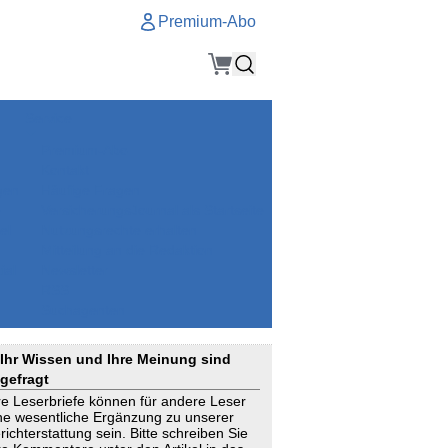
Premium-Abo
Service
Premium-Abo
Kontakt
gen
Häufige Fragen
e
VersicherungsJournal als Startseite
el
Nutzungsrechte erhalten
Mitteilung an die Redaktion
ial
Newsletter
RSS
Suchagenten
Ihr Wissen und Ihre Meinung sind
gefragt
re Leserbriefe können für andere Leser
ne wesentliche Ergänzung zu unserer
richterstattung sein. Bitte schreiben Sie