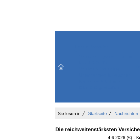
Themenbereiche
Versicherungen & Finanzen
Markt & Politik
Do
Vertrieb & Marketing
Unternehmen & Personen
Karriere & Mitarbeiter
Büro & Organisation
Sie lesen in
Startseite
Nachrichten
Die reichweitenstärksten Versich
4.6.2026 (€) - 