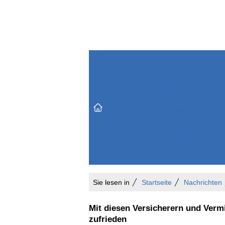
Themenbereiche
Versicherungen & Finanzen
Markt & Politik
Do
Vertrieb & Marketing
Unternehmen & Personen
Karriere & Mitarbeiter
Büro & Organisation
Sie lesen in
Startseite
Nachrichten
Mit diesen Versicherern und Verm
zufrieden