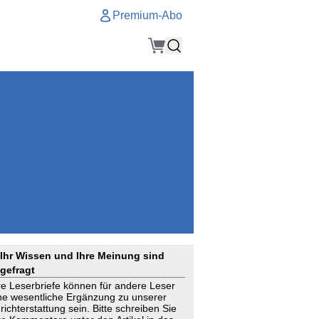
Premium-Abo
Service
Premium-Abo
Kontakt
gen
Häufige Fragen
e
VersicherungsJournal als Startseite
el
Nutzungsrechte erhalten
Mitteilung an die Redaktion
ial
Newsletter
RSS
Suchagenten
Ihr Wissen und Ihre Meinung sind
gefragt
re Leserbriefe können für andere Leser
ne wesentliche Ergänzung zu unserer
richterstattung sein. Bitte schreiben Sie