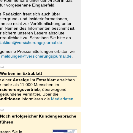
re Kommentare unter den Artikel in das
für vorgesehene Eingabefeld.
e Redaktion freut sich auch über
ntergrund- und Insiderinformationen,
nn sie nicht zur Veröffentlichung unter
m Namen des Informanten bestimmt ist.
r sichern unseren Lesern absolute
rtraulichkeit zu. Schreiben Sie bitte an
daktion@versicherungsjournal.de
.
lgemeine Pressemitteilungen erbitten wir
n
meldungen@versicherungsjournal.de
.
UNG
Werben im Extrablatt
t einer
Anzeige im Extrablatt
erreichen
e mehr als 11.000 Menschen im
rsicherungsvertrieb
, überwiegend
gebundene Vermittler. Über die
nditionen
informieren die
Mediadaten
.
UNG
Noch erfolgreicher Kundengespräche
führen
raten Sie in