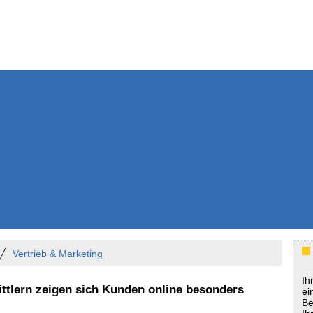
Weitere Inhalte
Nachrichten
Kurzmeldun
Kommentar
ssiers
Bücher
Extrablatt
Anzeigenmarkt
Originaltexte
Medienspieg
Leserbriefe
Themenspez
Podcasts
Vertrieb & Marketing
Ih
ittlern zeigen sich Kunden online besonders
ei
Be