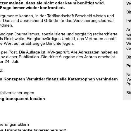
zer meinen, dass sie nicht oder kaum benötigt wird.
We
 Frage immer wieder konfrontiert.
Bi
Argumente kennen, in der Tariflandschaft Bescheid wissen und
n. Das sind ausreichend Gründe für das VersicherungsJournal,
In
widmen.
Ar
gigen Journalismus, spezialisierte und sorgfältig recherchierte
wi
als Reichweite: Ein glaubwürdiges Umfeld, das Vertrauen schafft
Ma
die Wert auf unabhängige Berichte legen.
We
de
per Post. Die Auflage ist IVW-geprüft. Alle Adressaten haben es
vanz dieser Publikation. Die dritte Ausgabe des Jahres erscheint
Bi
r 24. Juli.
Pr
d:
Ne
n Konzepten Vermittler finanzielle Katastrophen verhindern
Ve
Pr
nfallversicherungen
Bi
ung transparent beraten
n
cherungsmaklern
bzw. Grundfähigkeitsversicherung?