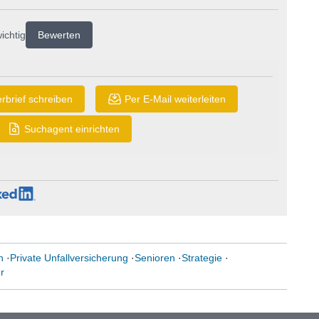
ichtig
Bewerten
rbrief schreiben
Per E-Mail weiterleiten
Suchagent einrichten
n
·
Private Unfallversicherung
·
Senioren
·
Strategie
·
r