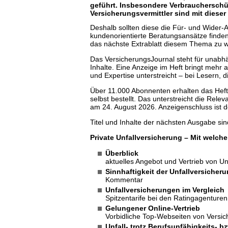
geführt. Insbesondere Verbraucherschüt
Versicherungsvermittler sind mit dieser
Deshalb sollten diese die Für- und Wider-
kundenorientierte Beratungsansätze finde
das nächste Extrablatt diesem Thema zu 
Das VersicherungsJournal steht für unabhän
Inhalte. Eine Anzeige im Heft bringt mehr 
und Expertise unterstreicht – bei Lesern, 
Über 11.000 Abonnenten erhalten das Heft 
selbst bestellt. Das unterstreicht die Rele
am 24. August 2026. Anzeigenschluss ist de
Titel und Inhalte der nächsten Ausgabe sin
Private Unfallversicherung – Mit welche
Überblick
aktuelles Angebot und Vertrieb von U
Sinnhaftigkeit der Unfallversicher
Kommentar
Unfallversicherungen im Vergleich
Spitzentarife bei den Ratingagenture
Gelungener Online-Vertrieb
Vorbidliche Top-Webseiten von Versi
Unfall- trotz Berufsunfähigkeits- 