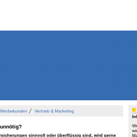
Weitere Inhalte
Nachrichten
Kurzmeldun
Kommentar
ssiers
Bücher
Extrablatt
Anzeigenmarkt
Originaltexte
Medienspieg
Leserbriefe
Themenspez
Podcasts
r Werbekunden
Vertrieb & Marketing
In
We
 unnötig?
wi
rsicherungen sinnvoll oder überflüssig sind, wird gerne
Ma