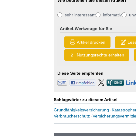
Wie beurteilen Sie diesen Artikel?
sehr interessant
informativ
unw
Artikel-Werkzeuge für Sie
Artikel drucken
Lese
§
Nutzungsrechte erhalten
Diese Seite empfehlen
Schlagwörter zu diesem Artikel
Grundfähigkeitsversicherung
·
Katastrophe
Verbraucherschutz
·
Versicherungsvermittle