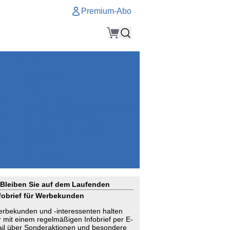
Premium-Abo
Service
Premium-Abo
Kontakt
gen
Häufige Fragen
e
VersicherungsJournal als Startseite
el
Nutzungsrechte erhalten
Mitteilung an die Redaktion
ial
Newsletter
RSS
Suchagenten
Bleiben Sie auf dem Laufenden
fobrief für Werbekunden
rbekunden und -interessenten halten
r mit einem regelmäßigen Infobrief per E-
il über Sonderaktionen und besondere