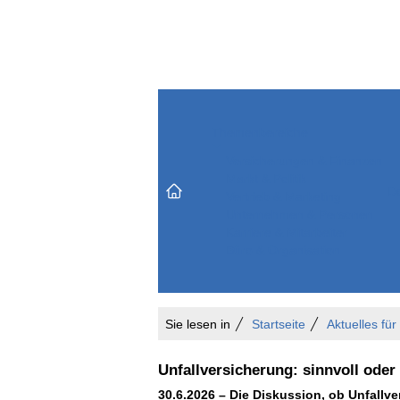
Themenbereiche
Versicherungen & Finanzen
Markt & Politik
Do
Vertrieb & Marketing
Unternehmen & Personen
Karriere & Mitarbeiter
Büro & Organisation
Sie lesen in
Startseite
Aktuelles fü
Unfallversicherung: sinnvoll oder
30.6.2026 – Die Diskussion, ob Unfallve