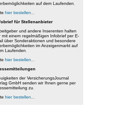
rbemöglichkeiten auf dem Laufenden.
tte
hier bestellen
...
fobrief für Stellenanbieter
beitgeber und andere Inserenten halten
r mit einem regelmäßigen Infobrief per E-
il über Sonderaktionen und besondere
rbemöglichkeiten im Anzeigenmarkt auf
m Laufenden.
tte
hier bestellen
...
essemitteilungen
uigkeiten der VersicherungsJournal
rlag GmbH senden wir Ihnen gerne per
essemitteilung zu.
tte
hier bestellen
...