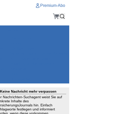
Premium-Abo
Service
Premium-Abo
Kontakt
gen
Häufige Fragen
e
VersicherungsJournal als Startseite
el
Nutzungsrechte erhalten
Mitteilung an die Redaktion
ial
Newsletter
RSS
Suchagenten
Keine Nachricht mehr verpassen
r Nachrichten-Suchagent weist Sie auf
nkrete Inhalte des
rsicherungsJournals hin. Einfach
hlagworte festlegen und informiert
rden, wenn diese vorkommen.