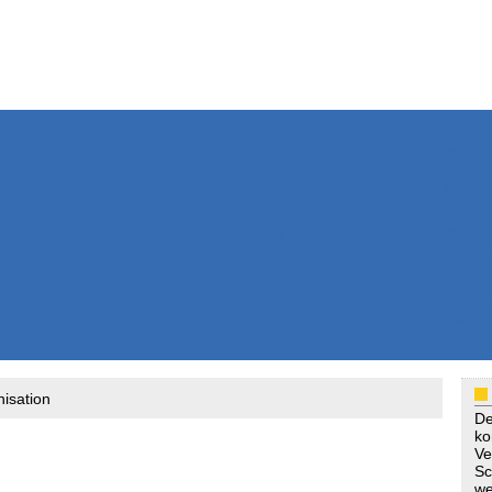
Weitere Inhalte
Nachrichten
Kurzmeldun
Kommentar
ssiers
Bücher
Extrablatt
Anzeigenmarkt
Originaltexte
Medienspieg
Leserbriefe
Themenspez
Podcasts
isation
De
ko
Ve
Sc
we