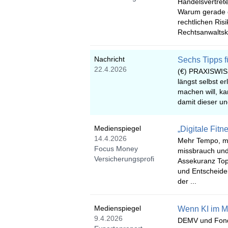
Handelsvertret
Warum gerade 
rechtlichen Ris
Rechtsanwaltsk
Nachricht
Sechs Tipps 
22.4.2026
(€) PRAXISWISS
längst selbst er
machen will, kan
damit dieser un
Medienspiegel
„Digitale Fitn
14.4.2026
Mehr Tempo, me
Focus Money
missbrauch und 
Versicherungsprofi
Assekuranz To
und Entscheider
der ...
Medienspiegel
Wenn KI im M
9.4.2026
DEMV und Fonds