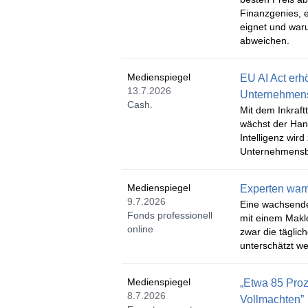
Finanzgenies, e
eignet und waru
abweichen.
Medienspiegel
EU AI Act erh
13.7.2026
Unternehmen
Cash.
Mit dem Inkraft
wächst der Han
Intelligenz wi
Unternehmensb
Medienspiegel
Experten war
9.7.2026
Eine wachsende
Fonds professionell
mit einem Makle
online
zwar die täglich
unterschätzt we
Medienspiegel
„Etwa 85 Pro
8.7.2026
Vollmachten”