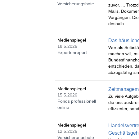
Versicherungsbote
zuvor. ... Trot
Mails, Dokumen
Vorgängen. Die 
deshalb ...
Medienspiegel
Das häusliche
18.5.2026
Wer als Selbstä
Expertenreport
machen will, mu
Bundesfinanzhof
entschieden, d
abzugsfähig sin
Medienspiegel
Zeitmanagemen
15.5.2026
Zu viele Aufgab
Fonds professionell
die uns ausbrem
online
effizienter, so
Medienspiegel
Handelsvertre
12.5.2026
Geschäftsgeh
Versicherungsbote