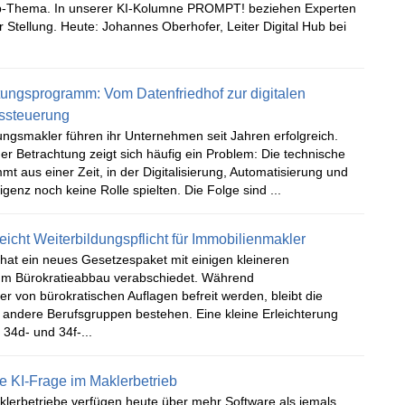
p-Thema. In unserer KI-Kolumne PROMPT! beziehen Experten
 Stellung. Heute: Johannes Oberhofer, Leiter Digital Hub bei
ungsprogramm: Vom Datenfriedhof zur digitalen
ssteuerung
ungsmakler führen ihr Unternehmen seit Jahren erfolgreich.
r Betrachtung zeigt sich häufig ein Problem: Die technische
t aus einer Zeit, in der Digitalisierung, Automatisierung und
ligenz noch keine Rolle spielten. Die Folge sind ...
eicht Weiterbildungspflicht für Immobilienmakler
hat ein neues Gesetzespaket mit einigen kleineren
 Bürokratieabbau verabschiedet. Während
r von bürokratischen Auflagen befreit werden, bleibt die
 andere Berufsgruppen bestehen. Eine kleine Erleichterung
 34d- und 34f-...
he KI-Frage im Maklerbetrieb
klerbetriebe verfügen heute über mehr Software als jemals