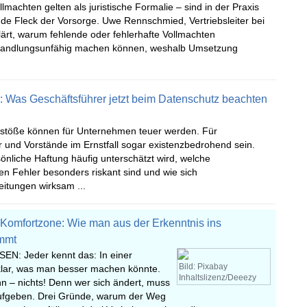
machten gelten als juristische Formalie – sind in der Praxis
inde Fleck der Vorsorge. Uwe Rennschmied, Vertriebsleiter bei
klärt, warum fehlende oder fehlerhafte Vollmachten
andlungsunfähig machen können, weshalb Umsetzung
 Was Geschäftsführer jetzt beim Datenschutz beachten
stöße können für Unternehmen teuer werden. Für
 und Vorstände im Ernstfall sogar existenzbedrohend sein.
nliche Haftung häufig unterschätzt wird, welche
en Fehler besonders riskant sind und wie sich
itungen wirksam ...
Komfortzone: Wie man aus der Erkenntnis ins
mmt
EN: Jeder kennt das: In einer
Bild: Pixabay
klar, was man besser machen könnte.
Inhaltslizenz/Deeezy
nn – nichts! Denn wer sich ändert, muss
ufgeben. Drei Gründe, warum der Weg