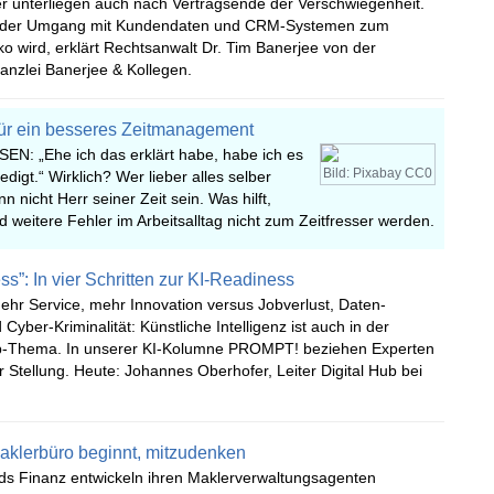
er unterliegen auch nach Vertragsende der Verschwiegenheit.
der Umgang mit Kundendaten und CRM-Systemen zum
iko wird, erklärt Rechtsanwalt Dr. Tim Banerjee von der
anzlei Banerjee & Kollegen.
für ein besseres Zeitmanagement
EN: „Ehe ich das erklärt habe, habe ich es
Bild: Pixabay CC0
ledigt.“ Wirklich? Wer lieber alles selber
n nicht Herr seiner Zeit sein. Was hilft,
d weitere Fehler im Arbeitsalltag nicht zum Zeitfresser werden.
ess”: In vier Schritten zur KI-Readiness
hr Service, mehr Innovation versus Jobverlust, Daten­
Cyber-Kriminalität: Künstliche Intelligenz ist auch in der
p-Thema. In unserer KI-Kolumne PROMPT! beziehen Experten
 Stellung. Heute: Johannes Oberhofer, Leiter Digital Hub bei
aklerbüro beginnt, mitzudenken
 Finanz entwickeln ihren Maklerverwaltungsagenten