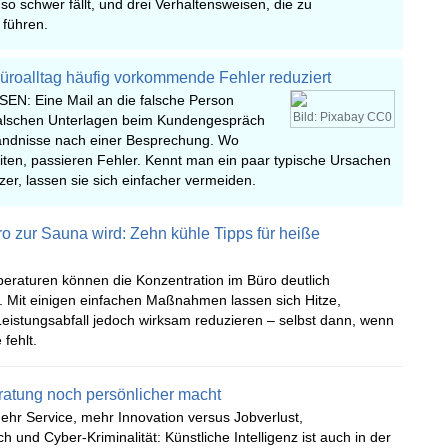
o schwer fällt, und drei Verhaltensweisen, die zu
führen.
roalltag häufig vorkommende Fehler reduziert
EN: Eine Mail an die falsche Person
Bild: Pixabay CC0
 falschen Unterlagen beim Kundengespräch
ändnisse nach einer Besprechung. Wo
ten, passieren Fehler. Kennt man ein paar typische Ursachen
tzer, lassen sie sich einfacher vermeiden.
 zur Sauna wird: Zehn kühle Tipps für heiße
eraturen können die Konzentration im Büro deutlich
. Mit einigen einfachen Maßnahmen lassen sich Hitze,
eistungsabfall jedoch wirksam reduzieren – selbst dann, wenn
fehlt.
ratung noch persönlicher macht
hr Service, mehr Innovation versus Jobverlust,
 und Cyber-Kriminalität: Künstliche Intelligenz ist auch in der