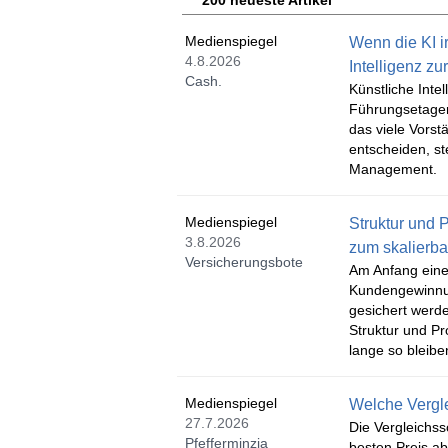
200 neueste Artikel
Medienspiegel
Wenn die KI ir
4.8.2026
Intelligenz z
Cash.
Künstliche Inte
Führungsetagen 
das viele Vors
entscheiden, st
Management.
Medienspiegel
Struktur und
3.8.2026
zum skalierb
Versicherungsbote
Am Anfang einer
Kundengewinnun
gesichert werd
Struktur und Pr
lange so bleiben
Medienspiegel
Welche Vergle
27.7.2026
Die Vergleichss
Pfefferminzia
besten Preis ab