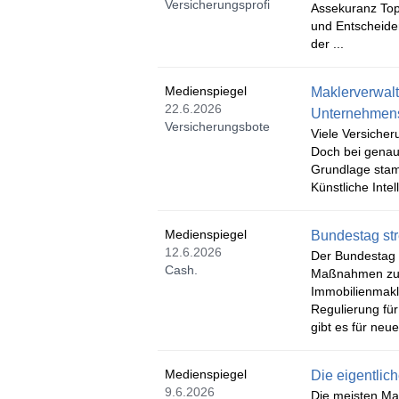
Versicherungsprofi
Assekuranz To
und Entscheider
der ...
Medienspiegel
Maklerverwalt
22.6.2026
Unternehmen
Versicherungsbote
Viele Versicher
Doch bei genaue
Grundlage stamm
Künstliche Intel
Medienspiegel
Bundestag str
12.6.2026
Der Bundestag 
Cash.
Maßnahmen zum
Immobilienmakle
Regulierung für
gibt es für neue
Medienspiegel
Die eigentlic
9.6.2026
Die meisten Ma