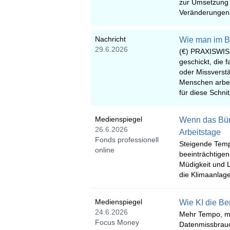
zur Umsetzung s
Veränderungen 
Nachricht
Wie man im Bü
29.6.2026
(€) PRAXISWISS
geschickt, die
oder Missverst
Menschen arbei
für diese Schni
Medienspiegel
Wenn das Büro
26.6.2026
Arbeitstage
Fonds professionell
Steigende Temp
online
beeinträchtigen
Müdigkeit und L
die Klimaanlage 
Medienspiegel
Wie KI die Be
24.6.2026
Mehr Tempo, me
Focus Money
Datenmissbrauch