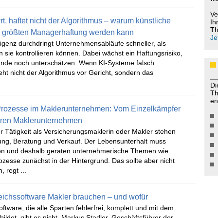
Ve
rt, haftet nicht der Algorithmus – warum künstliche
Ih
Th
ur größten Managerhaftung werden kann
Je
lligenz durchdringt Unternehmensabläufe schneller, als
sie kontrollieren können. Dabei wächst ein Haftungsrisiko,
tände noch unterschätzen: Wenn KI-Systeme falsch
eht nicht der Algorithmus vor Gericht, sondern das
Di
Th
en
 Prozesse im Maklerunternehmen: Vom Einzelkämpfer
aren Maklerunternehmen
 Tätigkeit als Versicherungsmaklerin oder Makler stehen
g, Beratung und Verkauf. Der Lebensunterhalt muss
en und deshalb geraten unternehmerische Themen wie
ozesse zunächst in der Hintergrund. Das sollte aber nicht
, regt ...
ichssoftware Makler brauchen – und wofür
oftware, die alle Sparten fehlerfrei, komplett und mit dem
bildet, gibt es nicht. Markus Stadler, Geschäftsführer der