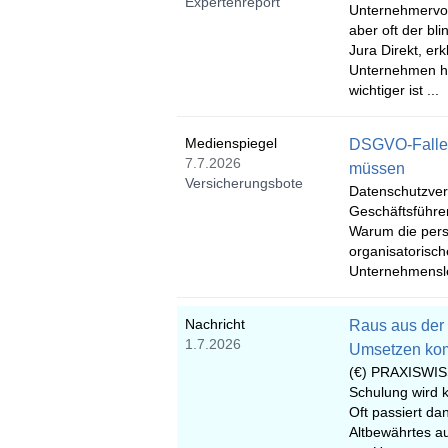
Expertenreport
Unternehmervoll
aber oft der bl
Jura Direkt, er
Unternehmen h
wichtiger ist ...
Medienspiegel
DSGVO-Falle:
7.7.2026
müssen
Versicherungsbote
Datenschutzver
Geschäftsführer
Warum die persö
organisatorisch
Unternehmensle
Nachricht
Raus aus der 
1.7.2026
Umsetzen ko
(€) PRAXISWISS
Schulung wird 
Oft passiert da
Altbewährtes a