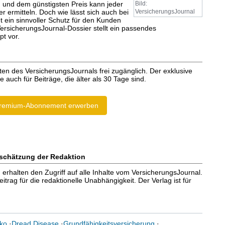
 und dem günstigsten Preis kann jeder
Bild:
r ermitteln. Doch wie lässt sich auch bei
VersicherungsJournal
ein sinnvoller Schutz für den Kunden
ersicherungsJournal-Dossier stellt ein passendes
t vor.
ten des VersicherungsJournals frei zugänglich. Der exklusive
e auch für Beiträge, die älter als 30 Tage sind.
remium-Abonnement erwerben
schätzung der Redaktion
halten den Zugriff auf alle Inhalte vom VersicherungsJournal.
trag für die redaktionelle Unabhängigkeit. Der Verlag ist für
iko
·
Dread Disease
·
Grundfähigkeitsversicherung
·