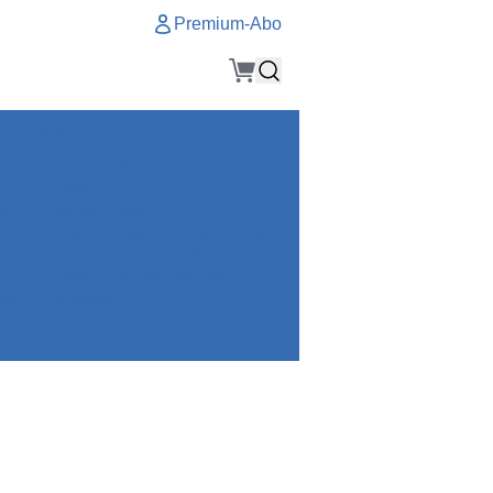
Premium-Abo
Service
Premium-Abo
Kontakt
gen
Häufige Fragen
e
VersicherungsJournal als Startseite
el
Nutzungsrechte erhalten
Mitteilung an die Redaktion
ial
Newsletter
RSS
Suchagenten