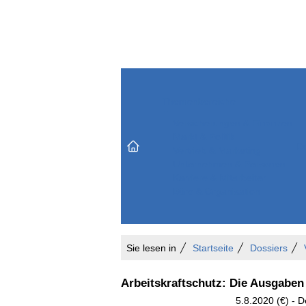
Themenbereiche
Versicherungen & Finanzen
Markt & Politik
Do
Vertrieb & Marketing
Unternehmen & Personen
Karriere & Mitarbeiter
Büro & Organisation
Sie lesen in
Startseite
Dossiers
Arbeitskraftschutz: Die Ausgabe
5.8.2020 (€) - D