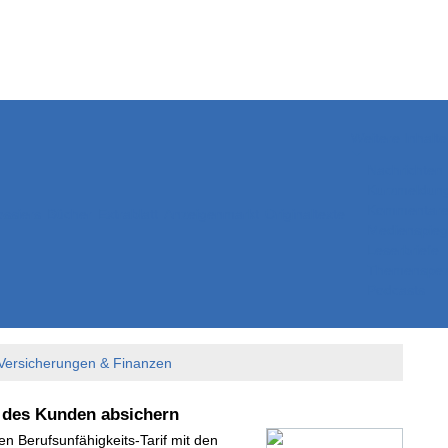
Weitere Inhalte
Nachrichten
Kurzmeldun
Kommentar
ssiers
Bücher
Extrablatt
Anzeigenmarkt
Originaltexte
Medienspieg
Leserbriefe
Themenspez
Podcasts
Versicherungen & Finanzen
n des Kunden absichern
en Berufsunfähigkeits-Tarif mit den