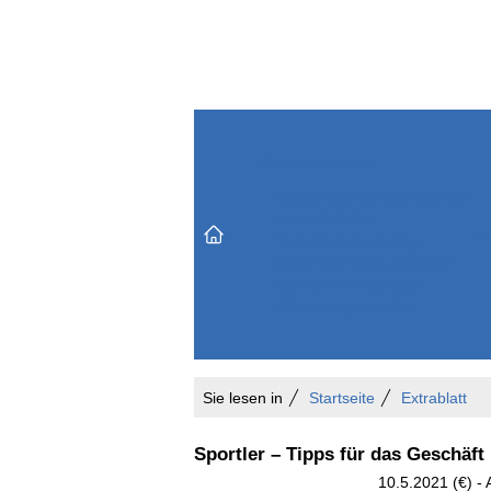
Themenbereiche
Versicherungen & Finanzen
Markt & Politik
Do
Vertrieb & Marketing
Unternehmen & Personen
Karriere & Mitarbeiter
Büro & Organisation
Sie lesen in
Startseite
Extrablatt
Sportler – Tipps für das Geschäft 
10.5.2021 (€) - 