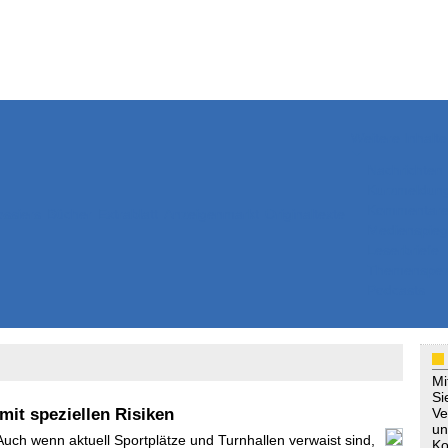
Weitere Inhalte
Nachrichten
Kurzmeldun
Kommentar
ssiers
Bücher
Extrablatt
Anzeigenmarkt
Originaltexte
Medienspieg
Leserbriefe
Themenspez
Podcasts
Mi
Si
mit speziellen Risiken
Ve
un
Auch wenn aktuell Sportplätze und Turnhallen verwaist sind,
Ko