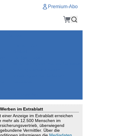
Premium-Abo
Service
Premium-Abo
Kontakt
gen
Häufige Fragen
e
VersicherungsJournal als Startseite
el
Nutzungsrechte erhalten
Mitteilung an die Redaktion
ial
Newsletter
RSS
Suchagenten
Werben im Extrablatt
t einer Anzeige im Extrablatt erreichen
e mehr als 12.500 Menschen im
rsicherungsvertrieb, überwiegend
gebundene Vermittler. Über die
nditionen informieren die
Mediadaten
.