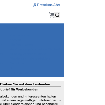
Premium-Abo
Service
Premium-Abo
Kontakt
gen
Häufige Fragen
e
VersicherungsJournal als Startseite
el
Nutzungsrechte erhalten
Mitteilung an die Redaktion
ial
Newsletter
RSS
Suchagenten
Bleiben Sie auf dem Laufenden
fobrief für Werbekunden
rbekunden und -interessenten halten
r mit einem regelmäßigen Infobrief per E-
il über Sonderaktionen und besondere