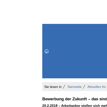
Themenbereiche
Versicherungen & Finanzen
Markt & Politik
Do
Vertrieb & Marketing
Unternehmen & Personen
Karriere & Mitarbeiter
Büro & Organisation
Sie lesen in
Startseite
Aktuelles für
Bewerbung der Zukunft – das sind
20.2.2018 – Arbeitgeber stellen sich me