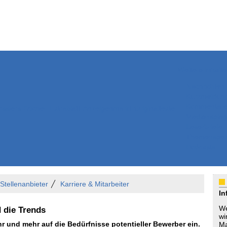
Weitere Inhalte
Nachrichten
Kurzmeldun
Kommentar
ssiers
Bücher
Extrablatt
Anzeigenmarkt
Originaltexte
Medienspieg
Leserbriefe
Themenspez
Podcasts
 Stellenanbieter
Karriere & Mitarbeiter
In
We
 die Trends
wi
hr und mehr auf die Bedürfnisse potentieller Bewerber ein.
Ma