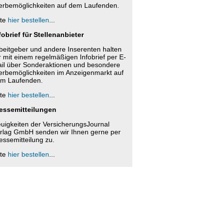
rbemöglichkeiten auf dem Laufenden.
tte
hier bestellen
...
fobrief für Stellenanbieter
beitgeber und andere Inserenten halten
r mit einem regelmäßigen Infobrief per E-
il über Sonderaktionen und besondere
rbemöglichkeiten im Anzeigenmarkt auf
m Laufenden.
tte
hier bestellen
...
essemitteilungen
uigkeiten der VersicherungsJournal
rlag GmbH senden wir Ihnen gerne per
essemitteilung zu.
tte
hier bestellen
...