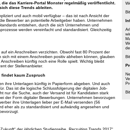
die das Karriere-Portal Monster regelmäßig veröffentlicht.
We
ich diese Trends ableiten.
Bi
liziert und auch mobil verfügbar – das ist nach Ansicht der
 die Bewerber an potentielle Arbeitgeber haben. Unternehmen
In
 Standards entstehen, durch die sich Unternehmen und
Ar
ozesse werden vereinfacht und standardisiert. Gleichzeitig
wi
Ma
We
de
 auf ein Anschreiben verzichten. Obwohl fast 80 Prozent der
 sich mit einem Anschreiben positiv abheben können, glauben
Bi
nschreiben künftig noch eine Rolle spielt. Wichtig bleibt
Pr
zent der Stellenanbieter.
Ne
g findet kaum Zuspruch
Ve
Pr
n ihre Unterlagen künftig in Papierform abgeben. Und auch
r. Das ist die logische Schlussfolgerung der digitalen Job-
Bi
t nur die Suche, auch der Versand ist für Kandidaten stark
gs bei der Form digitaler Bewerbungen. Unternehmen bevorzugen
erber ihre Unterlagen lieber per E-Mail versenden (56
rd eher als zu standardisiert und aufwändig angesehen und
bevorzugt.
kunft“ der jährlichen Studienreihe „Recruiting Trends 2017“