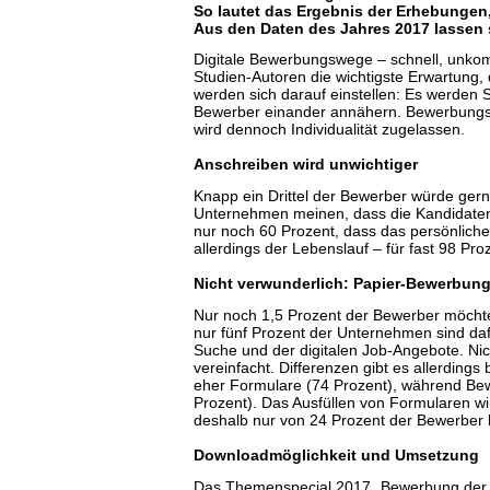
So lautet das Ergebnis der Erhebungen, 
Aus den Daten des Jahres 2017 lassen s
Digitale Bewerbungswege – schnell, unkomp
Studien-Autoren die wichtigste Erwartung,
werden sich darauf einstellen: Es werden
Bewerber einander annähern. Bewerbungspr
wird dennoch Individualität zugelassen.
Anschreiben wird unwichtiger
Knapp ein Drittel der Bewerber würde gern
Unternehmen meinen, dass die Kandidaten
nur noch 60 Prozent, dass das persönliche A
allerdings der Lebenslauf – für fast 98 Pro
Nicht verwunderlich: Papier-Bewerbun
Nur noch 1,5 Prozent der Bewerber möchte
nur fünf Prozent der Unternehmen sind dafü
Suche und der digitalen Job-Angebote. Nich
vereinfacht. Differenzen gibt es allerdin
eher Formulare (74 Prozent), während Bew
Prozent). Das Ausfüllen von Formularen wi
deshalb nur von 24 Prozent der Bewerber 
Downloadmöglichkeit und Umsetzung
Das Themenspecial 2017 „Bewerbung der Zu