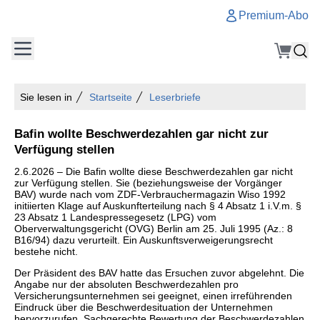
Premium-Abo
Sie lesen in
Startseite
Leserbriefe
Bafin wollte Beschwerdezahlen gar nicht zur
Verfügung stellen
2.6.2026 – Die Bafin wollte diese Beschwerdezahlen gar nicht
zur Verfügung stellen. Sie (beziehungsweise der Vorgänger
BAV) wurde nach vom ZDF-Verbrauchermagazin Wiso 1992
initiierten Klage auf Auskunfterteilung nach § 4 Absatz 1 i.V.m. §
23 Absatz 1 Landespressegesetz (LPG) vom
Oberverwaltungsgericht (OVG) Berlin am 25. Juli 1995 (Az.: 8
B16/94) dazu verurteilt. Ein Auskunftsverweigerungsrecht
bestehe nicht.
Der Präsident des BAV hatte das Ersuchen zuvor abgelehnt. Die
Angabe nur der absoluten Beschwerdezahlen pro
Versicherungsunternehmen sei geeignet, einen irreführenden
Eindruck über die Beschwerdesituation der Unternehmen
hervorzurufen. Sachgerechte Bewertung der Beschwerdezahlen